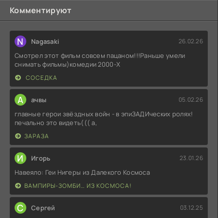
Комментируют
N
Nagasaki
26.02.26
Смотрел этот фильм совсем пацаном!!!Раньше умели
снимать фильмы)комедии 2000-X
СОСЕДКА
А
ачвы
05.02.26
главные герои звёздных войн - в эпиЗАДИческих ролях!
печально это видеть((( а,
ЗАРАЗА
И
Игорь
23.01.26
Навеяло: Геи Нигеры из Далекого Космоса
ВАМПИРЫ-ЗОМБИ… ИЗ КОСМОСА!
С
Сергей
03.12.25