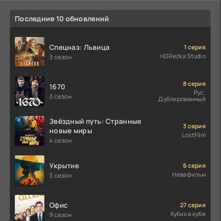
Последние 10 обновлений
Спецназ: Львица
1 серия
HDRezka Studio
3 сезон
8 серия
1670
Рус.
3 сезон
Дублированный
Звёздный путь: Странные
3 серия
новые миры
LostFilm
4 сезон
Укрытие
6 серия
Невафильм
3 сезон
Офис
27 серия
Кубик в кубе
9 сезон