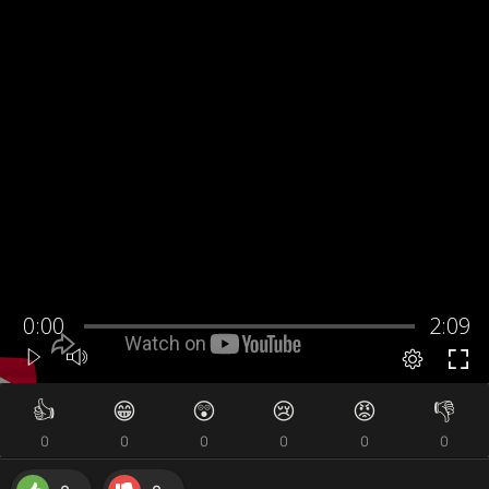
👍
😁
😲
😢
😡
👎
0
0
0
0
0
0