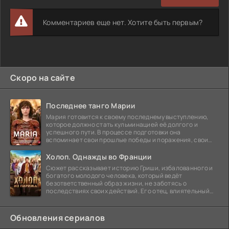
Комментариев еще нет. Хотите быть первым?
Скоро на сайте
Последнее танго Марии
Мария готовится к своему последнему выступлению,
которое должно стать кульминацией её долгого и
успешного пути. В процессе подготовки она
вспоминает свои прошлые победы и поражения, свои
отношения с
Холоп. Однажды во Франции
Сюжет рассказывает историю Гриши, избалованного и
богатого молодого человека, который ведёт
безответственный образ жизни, не заботясь о
последствиях своих действий. Его отец, влиятельный
бизнесмен,
Обновления сериалов