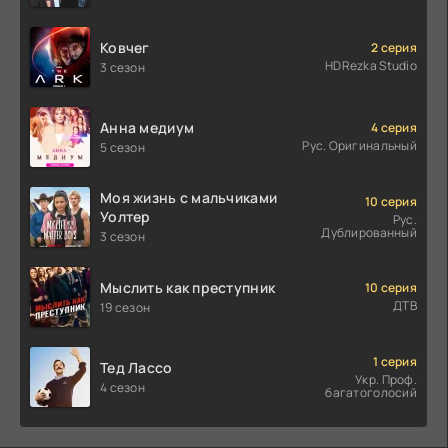
Ковчег
2 серия
HDRezka Studio
3 сезон
Анна медиум
4 серия
Рус. Оригинальный
5 сезон
Моя жизнь с мальчиками
10 серия
Уолтер
Рус.
Дублированный
3 сезон
Мыслить как преступник
10 серия
ДТВ
19 сезон
1 серия
Тед Лассо
Укр. Проф.
4 сезон
багатоголосий