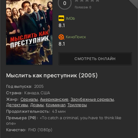
0
подруги считают, что она попала в настоящий
Голосов:
0
«мальчишеский рай», но самой Джеки непросто
привыкнуть к новым условиям. Тем не менее среди
8.1
8.1
СМОТРЕТЬ ОНЛАЙН
Мыслить как преступник (2005)
Год выпуска:
2005
Страна:
Канада, США
Жанр:
Сериалы
,
Американские
,
Зарубежные сериалы
,
Детективы
,
Драмы
,
Криминал
,
Триллеры
Продолжительность:
43 мин
Премьера (РФ):
«To catch a criminal, you have to think like
one»
Качество:
FHD (1080p)