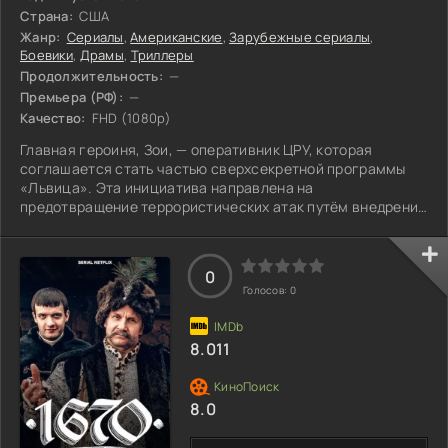
Страна:
США
Жанр:
Сериалы
,
Американские
,
Зарубежные сериалы
,
Боевики
,
Драмы
,
Триллеры
Продолжительность:
—
Премьера (РФ):
—
Качество:
FHD (1080p)
Главная героиня, Зои, — оперативник ЦРУ, которая
соглашается стать частью сверхсекретной программы
«Львица». Эта инициатива направлена на
предотвращение террористических атак путём внедрения
агенток в близкий круг подозреваемых лиц. Зои должна
работать под прикрытием, маневрируя в опасном мире
шпионажа, где каждый шаг может стать роковым. Её
0
основная задача — сблизиться с влиятельной дочерью
Голосов:
0
крупного международного финансиста, связанного с
террористами. В ходе операции Зои сталкивается с
8.011
8.0