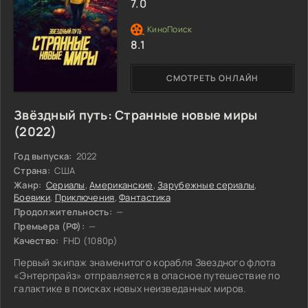
7.0
8.1
СМОТРЕТЬ ОНЛАЙН
Звёздный путь: Странные новые миры
(2022)
Год выпуска:
2022
Страна:
США
Жанр:
Сериалы
,
Американские
,
Зарубежные сериалы
,
Боевики
,
Приключения
,
Фантастика
Продолжительность:
—
Премьера (РФ):
—
Качество:
FHD (1080p)
Первый экипаж знаменитого корабля Звездного флота
«Энтерпрайз» отправляется в опасное путешествие по
галактике в поисках новых неизведанных миров.