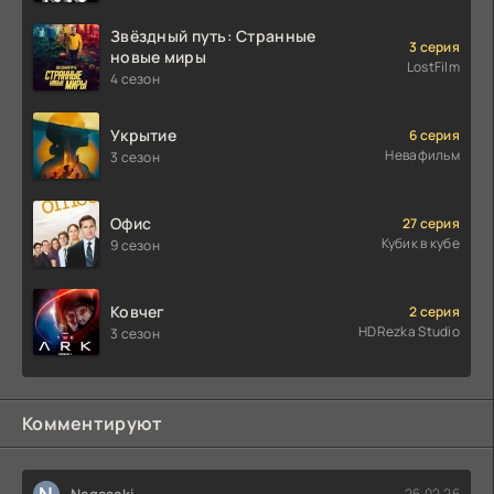
Звёздный путь: Странные
3 серия
новые миры
LostFilm
4 сезон
Укрытие
6 серия
Невафильм
3 сезон
Офис
27 серия
Кубик в кубе
9 сезон
Ковчег
2 серия
HDRezka Studio
3 сезон
Комментируют
N
Nagasaki
26.02.26