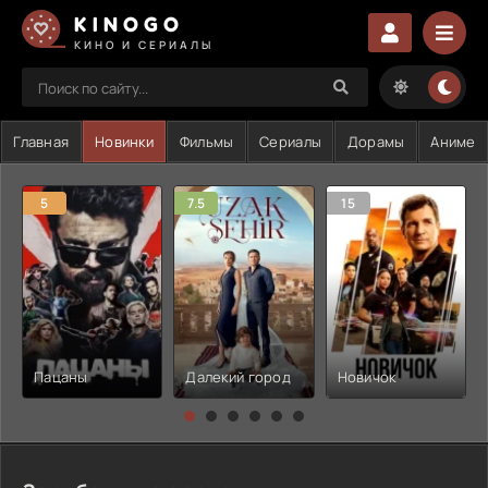
KINOGO
КИНО И СЕРИАЛЫ
Главная
Новинки
Фильмы
Сериалы
Дорамы
Аниме
5
7.5
15
Пацаны
Далекий город
Новичок