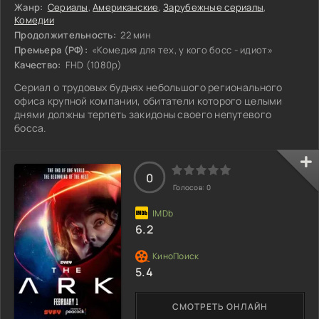
Жанр:
Сериалы
,
Американские
,
Зарубежные сериалы
,
Комедии
Продолжительность:
22 мин
Премьера (РФ):
«Комедия для тех, у кого босс - идиот»
Качество:
FHD (1080p)
Сериал о трудовых буднях небольшого регионального
офиса крупной компании, обитатели которого целыми
днями должны терпеть закидоны своего непутевого
босса.
0
Голосов:
0
6.2
5.4
СМОТРЕТЬ ОНЛАЙН