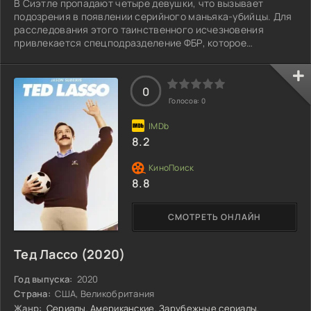
В Сиэтле пропадают четыре девушки, что вызывает
подозрения в появлении серийного маньяка-убийцы. Для
расследования этого таинственного исчезновения
привлекается спецподразделение ФБР, которое
специализируется на анализе поведения преступников.
Под руководством Джейсона Гидеона, опытного
аналитика и ведущего эксперта, команда занимается
0
созданием психологического портрета преступника.
Голосов:
0
Гидеон, известный своей исключительной интуицией и
нестандартным подходом, редко появляется в
лабораториях,
8.2
8.8
СМОТРЕТЬ ОНЛАЙН
Тед Лассо (2020)
Год выпуска:
2020
Страна:
США, Великобритания
Жанр:
Сериалы
,
Американские
,
Зарубежные сериалы
,