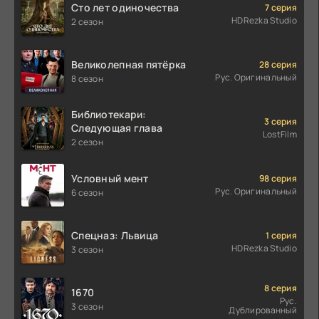
Сто лет одиночества
7 серия
HDRezka Studio
2 сезон
Великолепная пятёрка
28 серия
Рус. Оригинальный
8 сезон
Библиотекари:
3 серия
Следующая глава
LostFilm
2 сезон
Условный мент
98 серия
Рус. Оригинальный
6 сезон
Спецназ: Львица
1 серия
HDRezka Studio
3 сезон
8 серия
1670
Рус.
3 сезон
Дублированный