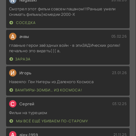
Смотрел этот фильм совсем пацаном!!!Раньше умели
снимать фильмы)комедии 2000-X
СОСЕДКА
А
ачвы
05.02.26
главные герои звёздных войн - в эпиЗАДИческих ролях!
печально это видеть((( а,
ЗАРАЗА
И
Игорь
23.01.26
Навеяло: Геи Нигеры из Далекого Космоса
ВАМПИРЫ-ЗОМБИ… ИЗ КОСМОСА!
С
Сергей
03.12.25
Фильм на турецком
МЫ ВСЁ ЕЩЁ УБИВАЕМ ПО-СТАРОМУ
A
alex-1959
21.11.25