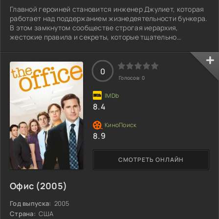
Главной героиней становится инженер Джулиет, которая
работает над поддержанием жизнедеятельности бункера.
В этом замкнутом сообществе строгая иерархия,
жестокие правила и секреты, которые тщательно
скрываются от обитателей. Жизнь каждого жителя строго
регламентирована, а выход на поверхность запрещён.
Однажды Джулиет сталкивается с загадочной смертью
0
одного из обитателей, что становится началом цепочки
Голосов:
0
событий, переворачивающих её жизнь. Вместе с
несколькими союзниками она начинает задавать
8.4
8.9
СМОТРЕТЬ ОНЛАЙН
Офис (2005)
Год выпуска:
2005
Страна:
США