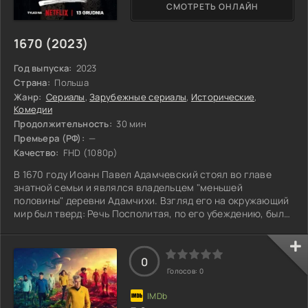
СМОТРЕТЬ ОНЛАЙН
1670 (2023)
Год выпуска:
2023
Страна:
Польша
Жанр:
Сериалы
,
Зарубежные сериалы
,
Исторические
,
Комедии
Продолжительность:
30 мин
Премьера (РФ):
—
Качество:
FHD (1080p)
В 1670 году Иоанн Павел Адамчевский стоял во главе
знатной семьи и являлся владельцем "меньшей
половины" деревни Адамчихи. Взгляд его на окружающий
мир был тверд: Речь Посполитая, по его убеждению, была
самым могущественным государством на планете,
достигшим вершины своего развития. В глубине души
шляхтич лелеял амбициозную мечту — войти в историю
0
как самый известный Иоанн Павел в Польше. Однако на
Голосов:
0
пути к этой великой цели ему постоянно вставали
преграды, связанные с повседневными