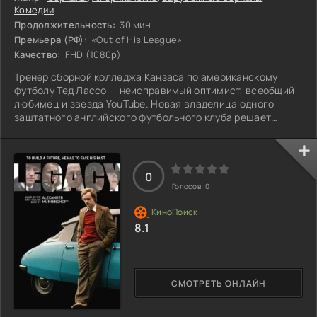
Комедии
Продолжительность:
30 мин
Премьера (РФ):
«Out of His League»
Качество:
FHD (1080p)
Тренер сборной колледжа Канзаса по американскому
футболу Тед Лассо — неисправимый оптимист, всеобщий
любимец и звезда YouTube. Новая владелица одного
заштатного английского футбольного клуба решает
использовать его в своих хитрых планах и предлагает
Теду должность главного тренера, рассчитывая, что тот
развалит клуб. Ничего не смысля в этом виде спорта, Тед
приступает к своим новым обязанностям со всем
0
присущим ему энтузиазмом.
Голосов:
0
8.1
СМОТРЕТЬ ОНЛАЙН