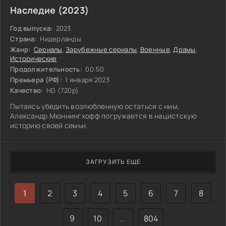
Наследие (2023)
Год выпуска:
2023
Страна:
Нидерланды
Жанр:
Сериалы
,
Зарубежные сериалы
,
Военные
,
Драмы
,
Исторические
Продолжительность:
00:50
Премьера (РФ):
1 января 2023
Качество:
HD (720p)
Пытаясь убедить возлюбленную остаться с ним,
Александр Мюннингхофф погружается в нацистскую
историю своей семьи.
ЗАГРУЗИТЬ ЕЩЕ
1
2
3
4
5
6
7
8
9
10
...
804