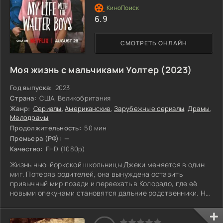
6.9
СМОТРЕТЬ ОНЛАЙН
Моя жизнь с мальчиками Уолтер (2023)
Год выпуска:
2023
Страна:
США, Великобритания
Жанр:
Сериалы
,
Американские
,
Зарубежные сериалы
,
Драмы
,
Мелодрамы
Продолжительность:
50 мин
Премьера (РФ):
—
Качество:
FHD (1080p)
Жизнь нью-йоркской школьницы Джеки меняется в один
миг. Потеряв родителей, она вынуждена оставить
привычный мир позади и переехать в Колорадо, где её
новыми опекунами становятся дальние родственники. Но
вместе с ними в доме живёт ещё десять их сыновей, и
Джеки оказывается в самом центре хаотичной, полной
неожиданностей жизни в большом семейном гнезде. Её