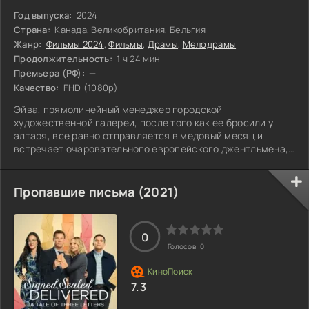
Год выпуска:
2024
Страна:
Канада, Великобритания, Бельгия
Жанр:
Фильмы 2024
,
Фильмы
,
Драмы
,
Мелодрамы
Продолжительность:
1 ч 24 мин
Премьера (РФ):
—
Качество:
FHD (1080p)
Эйва, прямолинейный менеджер городской
художественной галереи, после того как ее бросили у
алтаря, все равно отправляется в медовый месяц и
встречает очаровательного европейского джентльмена,
который разделяет ее страсть к искусству. Однако
проблемы с доверием и обманом не дают ей покоя.
Пропавшие письма (2021)
0
Голосов:
0
7.3