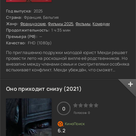
Год выпуска:
2025
Страна:
Франция, Бельгия
Жанр:
Французские
,
Фильмы 2025
,
Фильмы
,
Комедии
Продолжительность:
1 ч 35 мин
Премьера (РФ):
—
Качество:
FHD (1080p)
По приглашению подружки молодой юрист Мехди решает
провести лето на роскошной вилле её родственников. Но
внезапно между членами семьи и смотрителями особняка
вспыхивает конфликт. Мехди убеждён, что сможет
переломить ситуацию и примирить враждующих, но его
действия только всё усугубляют, а ситуация
окончательно выходит из-под контроля.
Оно приходит снизу (2021)
0
Голосов:
0
6.2