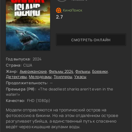
2.7
СМОТРЕТЬ ОНЛАЙН
Год выпуска:
2024
Страна:
США
Жанр:
Американские
,
Фильмы 2024
,
Фильмы
,
Боевики
,
Детективы
,
Мелодрамы
,
Триллеры
,
Ужасы
Продолжительность:
—
Премьера (РФ):
«The deadliest sharks aren't even in the
water!»
Качество:
FHD (1080p)
Модели отправляются на тропический остров на
фотосессию в бикини. Но на этом отдалённом острове
разгуливает убийца, а единственный путь к спасению
ведёт через кишащие акулами воды.