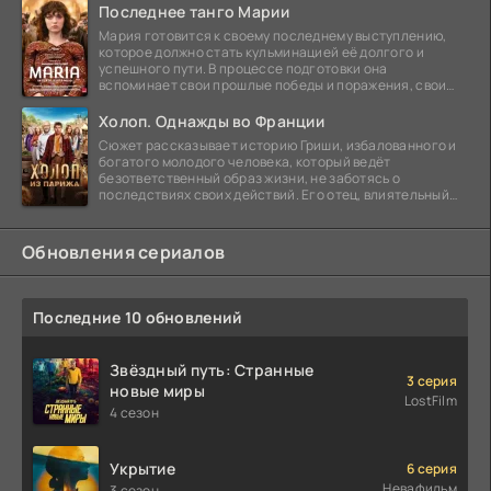
Последнее танго Марии
Мария готовится к своему последнему выступлению,
которое должно стать кульминацией её долгого и
успешного пути. В процессе подготовки она
вспоминает свои прошлые победы и поражения, свои
отношения с
Холоп. Однажды во Франции
Сюжет рассказывает историю Гриши, избалованного и
богатого молодого человека, который ведёт
безответственный образ жизни, не заботясь о
последствиях своих действий. Его отец, влиятельный
бизнесмен,
Обновления сериалов
Последние 10 обновлений
Звёздный путь: Странные
3 серия
новые миры
LostFilm
4 сезон
Укрытие
6 серия
Невафильм
3 сезон