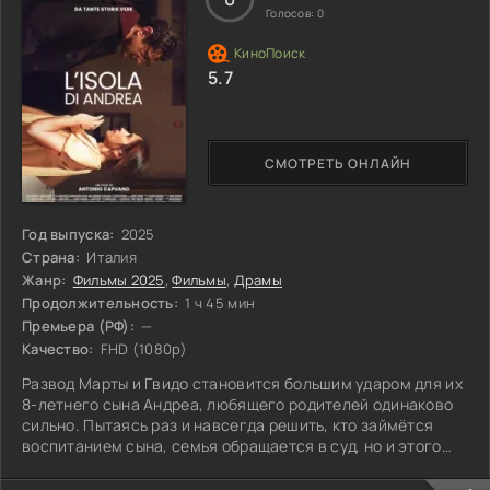
Голосов:
0
5.7
СМОТРЕТЬ ОНЛАЙН
Год выпуска:
2025
Страна:
Италия
Жанр:
Фильмы 2025
,
Фильмы
,
Драмы
Продолжительность:
1 ч 45 мин
Премьера (РФ):
—
Качество:
FHD (1080p)
Развод Марты и Гвидо становится большим ударом для их
8-летнего сына Андреа, любящего родителей одинаково
сильно. Пытаясь раз и навсегда решить, кто займётся
воспитанием сына, семья обращается в суд, но и этого
оказывается недостаточно. Чувства берут верх над
разумом, и финал этой «схватки» может стать