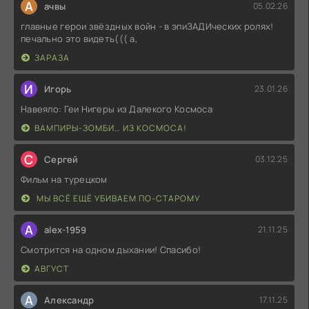
А
ачвы
05.02.26
главные герои звёздных войн - в эпиЗАДИческих ролях!
печально это видеть((( а,
ЗАРАЗА
И
Игорь
23.01.26
Навеяло: Геи Нигеры из Далекого Космоса
ВАМПИРЫ-ЗОМБИ… ИЗ КОСМОСА!
С
Сергей
03.12.25
Фильм на турецком
МЫ ВСЁ ЕЩЁ УБИВАЕМ ПО-СТАРОМУ
A
alex-1959
21.11.25
Смотрится на одном дыхании! Спасибо!
АВГУСТ
А
Александр
17.11.25