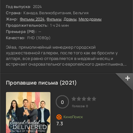
Год выпуска:
2024
Страна:
Канада, Великобритания, Бельгия
Жанр:
Фильмы 2024
,
Фильмы
,
Драмы
,
Мелодрамы
Продолжительность:
1 ч 24 мин
Премьера (РФ):
—
Качество:
FHD (1080p)
Эйва, прямолинейный менеджер городской
художественной галереи, после того как ее бросили у
алтаря, все равно отправляется в медовый месяц и
встречает очаровательного европейского джентльмена,
который разделяет ее страсть к искусству. Однако
проблемы с доверием и обманом не дают ей покоя.
Пропавшие письма (2021)
0
Голосов:
0
7.3