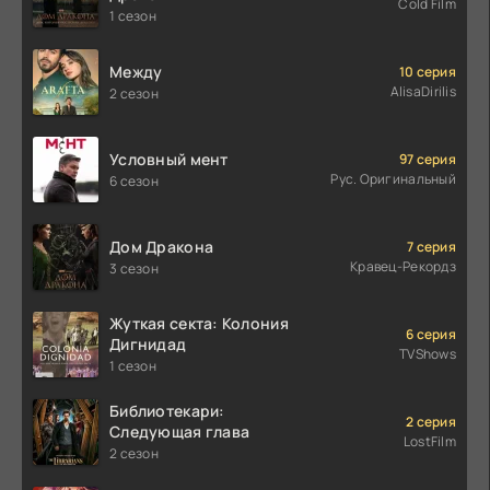
Cold Film
1 сезон
Между
10 серия
AlisaDirilis
2 сезон
Условный мент
97 серия
Рус. Оригинальный
6 сезон
Дом Дракона
7 серия
Кравец-Рекордз
3 сезон
Жуткая секта: Колония
6 серия
Дигнидад
TVShows
1 сезон
Библиотекари:
2 серия
Следующая глава
LostFilm
2 сезон