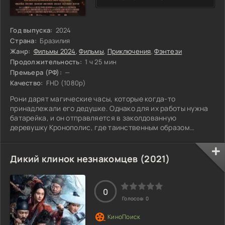
Год выпуска:
2024
Страна:
Бразилия
Жанр:
Фильмы 2024
,
Фильмы
,
Приключения
,
Фэнтези
Продолжительность:
1 ч 25 мин
Премьера (РФ):
—
Качество:
FHD (1080p)
Рони дарят магические часы, которые когда-то
принадлежали его дедушке. Однако для их работы нужна
батарейка, и он отправляется в заколдованную
деревушку Кронополис, где таинственным образом
исчезают дети. Там парень узнаёт, что это — проделки
призрака времени, который и украл батарейку. Вместе с
друзьями Рони решает победить злодея и спасти жителей
Дикий клинок незнакомцев (2021)
Кронополиса.
0
Голосов:
0