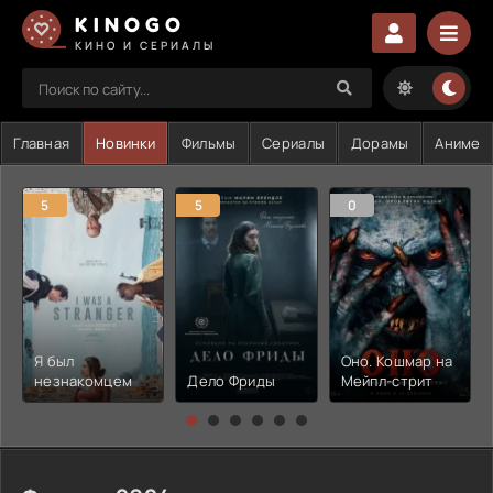
KINOGO
КИНО И СЕРИАЛЫ
Главная
Новинки
Фильмы
Сериалы
Дорамы
Аниме
5
5
0
Я был
Оно. Кошмар на
незнакомцем
Дело Фриды
Мейпл-стрит