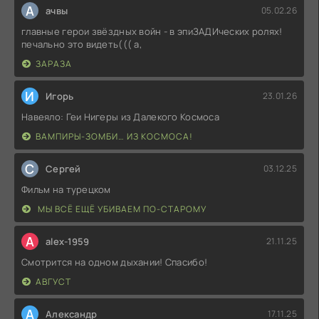
А
ачвы
05.02.26
главные герои звёздных войн - в эпиЗАДИческих ролях!
печально это видеть((( а,
ЗАРАЗА
И
Игорь
23.01.26
Навеяло: Геи Нигеры из Далекого Космоса
ВАМПИРЫ-ЗОМБИ… ИЗ КОСМОСА!
С
Сергей
03.12.25
Фильм на турецком
МЫ ВСЁ ЕЩЁ УБИВАЕМ ПО-СТАРОМУ
A
alex-1959
21.11.25
Смотрится на одном дыхании! Спасибо!
АВГУСТ
А
Александр
17.11.25