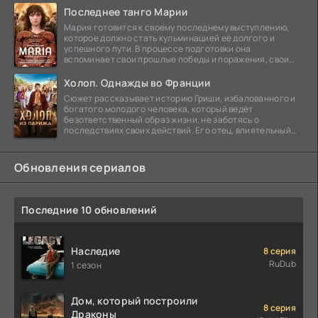
Последнее танго Марии
Мария готовится к своему последнему выступлению,
которое должно стать кульминацией её долгого и
успешного пути. В процессе подготовки она
вспоминает свои прошлые победы и поражения, свои
отношения с
Холоп. Однажды во Франции
Сюжет рассказывает историю Гриши, избалованного и
богатого молодого человека, который ведёт
безответственный образ жизни, не заботясь о
последствиях своих действий. Его отец, влиятельный
бизнесмен,
Обновления сериалов
Последние 10 обновлений
Наследие
8 серия
RuDub
1 сезон
Дом, который построили
8 серия
Драконы