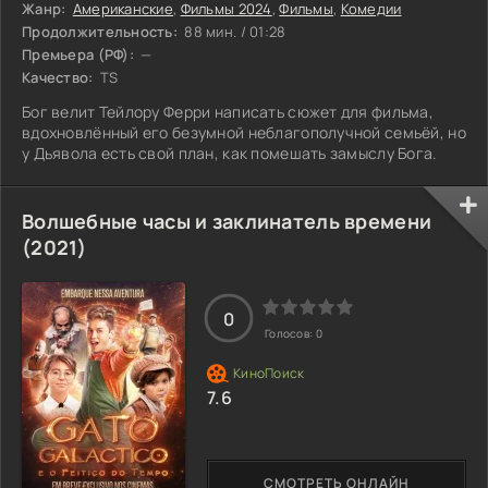
Жанр:
Американские
,
Фильмы 2024
,
Фильмы
,
Комедии
Продолжительность:
88 мин. / 01:28
Премьера (РФ):
—
Качество:
TS
Бог велит Тейлору Ферри написать сюжет для фильма,
вдохновлённый его безумной неблагополучной семьёй, но
у Дьявола есть свой план, как помешать замыслу Бога.
Волшебные часы и заклинатель времени
(2021)
0
Голосов:
0
7.6
СМОТРЕТЬ ОНЛАЙН