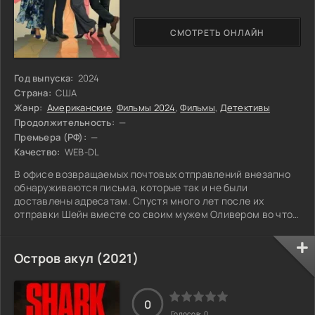
СМОТРЕТЬ ОНЛАЙН
Год выпуска:
2024
Страна:
США
Жанр:
Американские
,
Фильмы 2024
,
Фильмы
,
Детективы
Продолжительность:
—
Премьера (РФ):
—
Качество:
WEB-DL
В офисе возвращаемых почтовых отправлений внезапно
обнаруживаются письма, которые так и не были
доставлены адресатам. Спустя много лет после их
отправки Шейн вместе со своим мужем Оливером во что
бы то ни стало решает доставить их, заодно проверив на
прочность свои отношения.
Остров акул (2021)
0
Голосов:
0