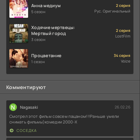
Анна медиум
2 серия
Рус. Оригинальный
5 сезон
Ходячие мертвецы:
2 серия
Мертвый город
LostFilm
3 сезон
Процветание
34 серия
Voize
1 сезон
Комментируют
N
Nagasaki
26.02.26
Смотрел этот фильм совсем пацаном!!!Раньше умели
снимать фильмы)комедии 2000-X
СОСЕДКА