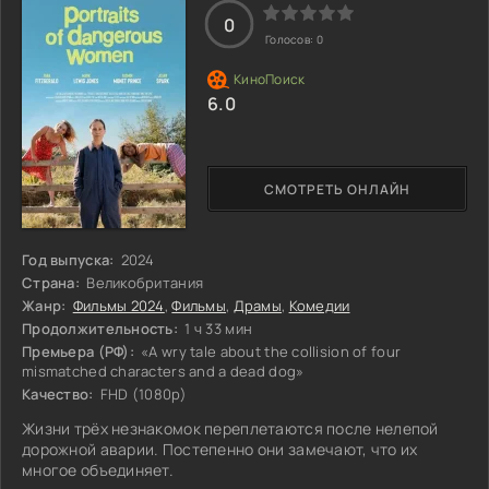
0
Голосов:
0
6.0
СМОТРЕТЬ ОНЛАЙН
Год выпуска:
2024
Страна:
Великобритания
Жанр:
Фильмы 2024
,
Фильмы
,
Драмы
,
Комедии
Продолжительность:
1 ч 33 мин
Премьера (РФ):
«A wry tale about the collision of four
mismatched characters and a dead dog»
Качество:
FHD (1080p)
Жизни трёх незнакомок переплетаются после нелепой
дорожной аварии. Постепенно они замечают, что их
многое объединяет.