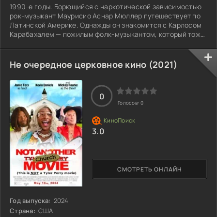
1990-е годы. Борющийся с наркотической зависимостью
рок-музыкант Маурисио Аснар Мюллер путешествует по
Латинской Америке. Однажды он знакомится с Карлосом
Карабахалем — пожилым фолк-музыкантом, который тоже
переживает не лучшие времена. Пытаясь наладить жизнь,
они объединяются, сочиняют музыку и образуют дуэт.
Не очередное церковное кино (2021)
0
Голосов:
0
3.0
СМОТРЕТЬ ОНЛАЙН
Год выпуска:
2024
Страна:
США