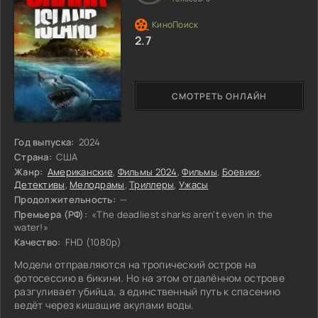
2.7
СМОТРЕТЬ ОНЛАЙН
Год выпуска:
2024
Страна:
США
Жанр:
Американские
,
Фильмы 2024
,
Фильмы
,
Боевики
,
Детективы
,
Мелодрамы
,
Триллеры
,
Ужасы
Продолжительность:
—
Премьера (РФ):
«The deadliest sharks aren't even in the
water!»
Качество:
FHD (1080p)
Модели отправляются на тропический остров на
фотосессию в бикини. Но на этом отдалённом острове
разгуливает убийца, а единственный путь к спасению
ведёт через кишащие акулами воды.