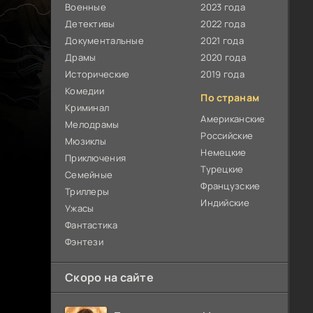
Военные
2023 года
Детективы
2022 года
Документальные
2021 года
Драмы
2020 года
Исторические
2019 года
Комедии
По странам
Криминал
Американские
Мелодрамы
Российские
Мюзиклы
Немецкие
Приключения
Турецкие
Семейные
Французские
Триллеры
Индийские
Ужасы
Фантастика
Фэнтези
Скоро на сайте