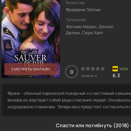
Режиссер:
Фредерик Теллье
Продюсер:
Жюльен Мадон, Дэниэл
Делюм, Серж Хаят
СМОТРЕТЬ ОНЛАЙН
0
6.3
Голосов:
0
Франк - обычный парижский пожарный и счастливый семьяни
вызова он жертвует собой ради спасения людей. Очнувшись 
изуродовано пламенем. Теперь ему предстоит согласиться н
Спасти или погибнуть (2018)