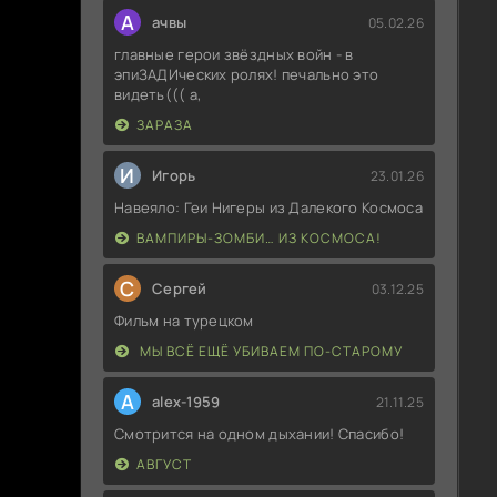
А
ачвы
05.02.26
главные герои звёздных войн - в
эпиЗАДИческих ролях! печально это
видеть((( а,
ЗАРАЗА
И
Игорь
23.01.26
Навеяло: Геи Нигеры из Далекого Космоса
ВАМПИРЫ-ЗОМБИ… ИЗ КОСМОСА!
С
Сергей
03.12.25
Фильм на турецком
МЫ ВСЁ ЕЩЁ УБИВАЕМ ПО-СТАРОМУ
A
alex-1959
21.11.25
Смотрится на одном дыхании! Спасибо!
АВГУСТ