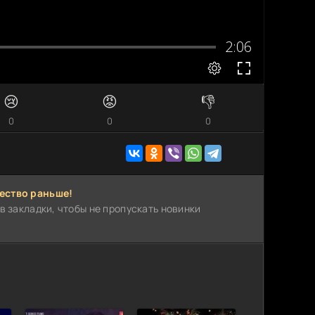
😢
😡
👎
0
0
0
ество раньше!
в закладки, чтобы не пропускать новинки