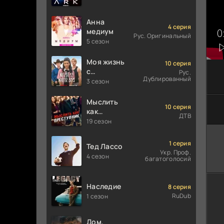
Анна
4 серия
медиум
Рус. Оригинальный
5 сезон
Моя жизнь
10 серия
с
Рус.
Дублированный
мальчиками
3 сезон
Уолтер
Мыслить
10 серия
как
ДТВ
преступник
19 сезон
1 серия
Тед Лассо
Укр. Проф.
4 сезон
багатоголосий
Наследие
8 серия
RuDub
1 сезон
Дом,