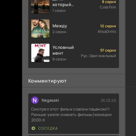
8 серия
который
Cold Film
построили
1 сезон
Драконы
Между
10 серия
AlisaDirilis
2 сезон
Условный
97 серия
мент
Рус. Оригинальный
6 сезон
Комментируют
N
Nagasaki
26.02.26
Смотрел этот фильм совсем пацаном!!!
Раньше умели снимать фильмы)комедии
2000-X
СОСЕДКА