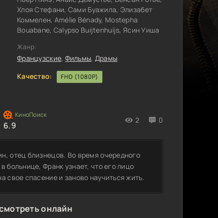
Хлоя Стефани, Сами Буажила, Элизабет
Коммелен, Amélie Bénady, Mostepha
Bouabane, Calypso Buijtenhuijs, Ясин Уиша
Жанр:
Французские
,
Фильмы
,
Драмы
Качество:
FHD (1080P)
2
0
6.9
н, отец близнецов. Во время очередного
в больнице, Франк узнает, что его лицо
а свое спасение и заново научиться жить.
 смотреть онлайн