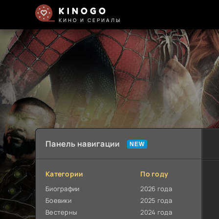
KINOGO
КИНО И СЕРИАЛЫ
Панель навигации
Категории
По году
Биографии
2026 года
Боевики
2025 года
Вестерны
2024 года