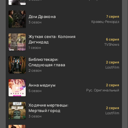
Дом Дракона
7 серия
Кравец-Рекордз
3 сезон
Жуткая секта: Колония
6 серия
Дигнидад
TVShows
1 сезон
Библиотекари:
2 серия
Следующая глава
LostFilm
2 сезон
Анна медиум
2 серия
Рус. Оригинальный
5 сезон
Ходячие мертвецы:
2 серия
Мертвый город
LostFilm
3 сезон