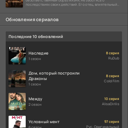
безответственный образ жизни, не заботясь о
последствиях своих действий. Его отец, влиятельный
бизнесмен,
Обновления сериалов
Последние 10 обновлений
Наследие
8 серия
RuDub
1 сезон
Дом, который построили
8 серия
Драконы
Cold Film
1 сезон
Между
10 серия
AlisaDirilis
2 сезон
Условный мент
97 серия
Рус. Оригинальный
6 сезон