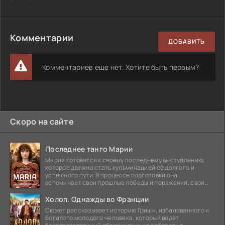
Комментарии
ДОБАВИТЬ
Комментариев еще нет. Хотите быть первым?
Скоро на сайте
Последнее танго Марии
Мария готовится к своему последнему выступлению,
которое должно стать кульминацией её долгого и
успешного пути. В процессе подготовки она
вспоминает свои прошлые победы и поражения, свои
отношения с
Холоп. Однажды во Франции
Сюжет рассказывает историю Гриши, избалованного и
богатого молодого человека, который ведёт