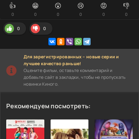
👍
😁
😲
😢
😡
👎
0
0
0
0
0
0
0
0
Для зарегистрированных – новые серии и
лучшее качество раньше!
Оцените фильм, оставьте комментарий и
добавьте сайт в закладки, чтобы не пропускать
новинки Киного.
Рекомендуем посмотреть: