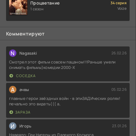
Процветание
34 серия
Voize
1 сезон
Комментируют
N
Nagasaki
26.02.26
Смотрел этот фильм совсем пацаном!!!Раньше умели
снимать фильмы)комедии 2000-X
СОСЕДКА
А
ачвы
05.02.26
главные герои звёздных войн - в эпиЗАДИческих ролях!
печально это видеть((( а,
ЗАРАЗА
И
Игорь
23.01.26
Навеяло: Геи Нигеры из Далекого Космоса