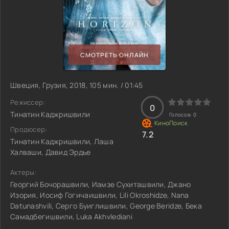
СМОТРЕТЬ ОНЛАЙН
Швеция, Грузия, 2018, 105 мин. / 01:45
Режиссер:
0
Тинатин Каджришвили
Голосов:
0
Продюсер:
7.2
Тинатин Каджришвили, Лаша
Халваши, Давид Эрдье
Актеры:
Георгий Бочорашвили, Иамзе Сухиташвили, Джано
Изория, Иосиф Гогичаишвили, Lili Okroshidze, Nana
Datunashvili, Серго Буиглишвили, George Beridze, Бека
Самадбегишвили, Luka Akhvlediani