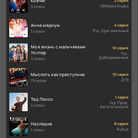
Ковчег
2 серия
HDRezka Studio
3 сезон
Анна медиум
4 серия
Рус. Оригинальный
5 сезон
Моя жизнь с мальчиками
10 серия
Уолтер
Рус.
Дублированный
3 сезон
Мыслить как преступник
10 серия
ДТВ
19 сезон
1 серия
Тед Лассо
Укр. Проф.
4 сезон
багатоголосий
Наследие
8 серия
RuDub
1 сезон