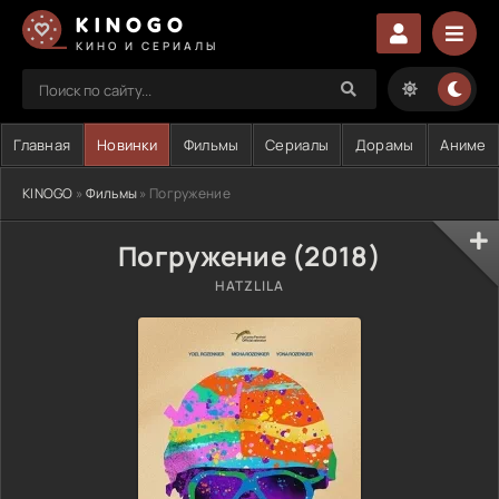
KINOGO
КИНО И СЕРИАЛЫ
Главная
Новинки
Фильмы
Сериалы
Дорамы
Аниме
KINOGO
»
Фильмы
» Погружение
Погружение (2018)
HATZLILA