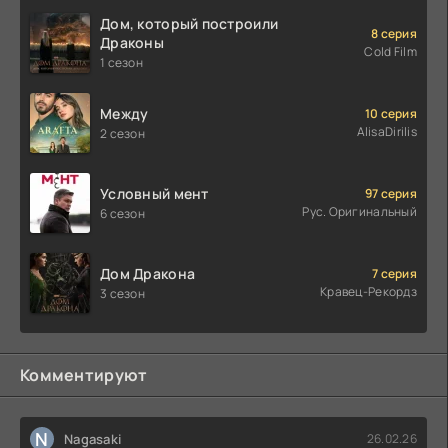
Дом, который построили
8 серия
Драконы
Cold Film
1 сезон
Между
10 серия
AlisaDirilis
2 сезон
Условный мент
97 серия
Рус. Оригинальный
6 сезон
Дом Дракона
7 серия
Кравец-Рекордз
3 сезон
Комментируют
N
Nagasaki
26.02.26