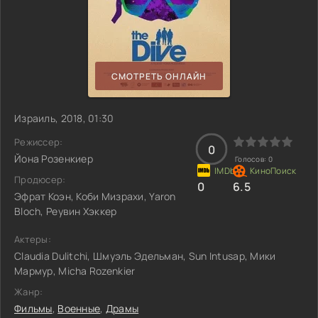
СМОТРЕТЬ ОНЛАЙН
Израиль, 2018, 01:30
Режиссер:
0
Йона Розенкиер
Голосов:
0
Продюсер:
0
6.5
Эфрат Коэн, Коби Мизрахи, Yaron
Bloch, Реувин Хэккер
Актеры:
Claudia Dulitchi, Шмуэль Эдельман, Sun Intusap, Мики
Мармур, Micha Rozenkier
Жанр:
Фильмы
,
Военные
,
Драмы