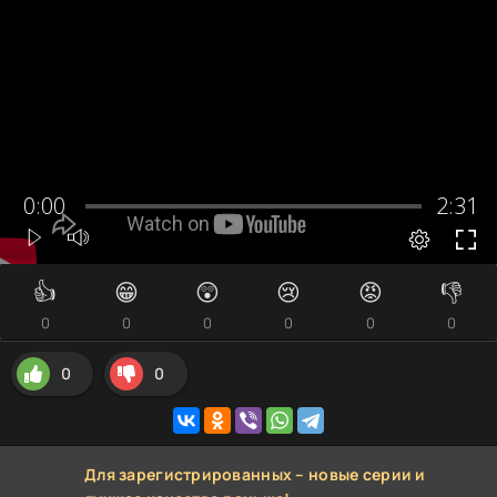
👍
😁
😲
😢
😡
👎
0
0
0
0
0
0
0
0
Для зарегистрированных – новые серии и