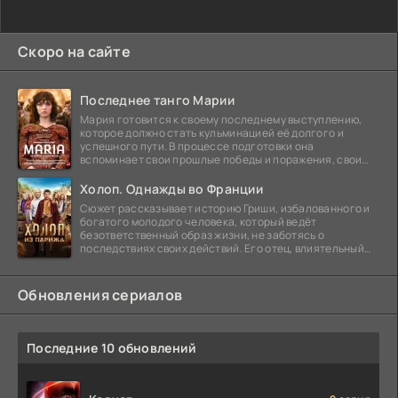
Скоро на сайте
Последнее танго Марии
Мария готовится к своему последнему выступлению,
которое должно стать кульминацией её долгого и
успешного пути. В процессе подготовки она
вспоминает свои прошлые победы и поражения, свои
отношения с
Холоп. Однажды во Франции
Сюжет рассказывает историю Гриши, избалованного и
богатого молодого человека, который ведёт
безответственный образ жизни, не заботясь о
последствиях своих действий. Его отец, влиятельный
бизнесмен,
Обновления сериалов
Последние 10 обновлений