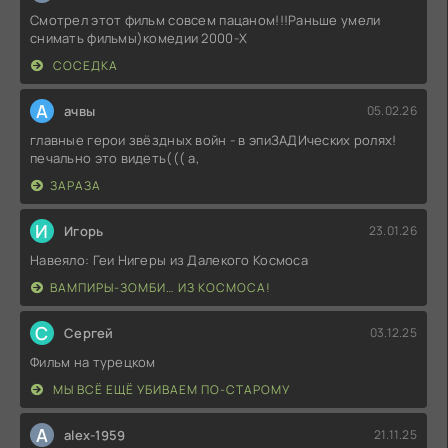
Смотрел этот фильм совсем пацаном!!!Раньше умели
снимать фильмы)комедии 2000-X
СОСЕДКА
А
ачвы
05.02.26
главные герои звёздных войн - в эпиЗАДИческих ролях!
печально это видеть((( а,
ЗАРАЗА
И
Игорь
23.01.26
Навеяло: Геи Нигеры из Далекого Космоса
ВАМПИРЫ-ЗОМБИ… ИЗ КОСМОСА!
С
Сергей
03.12.25
Фильм на турецком
МЫ ВСЁ ЕЩЁ УБИВАЕМ ПО-СТАРОМУ
A
alex-1959
21.11.25