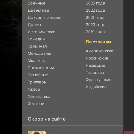
Военные
2023 года
Детективы
2022 года
Документальные
2021 года
Драмы
2020 года
Исторические
2019 года
Комедии
По странам
Криминал
Американские
Мелодрамы
Российские
Мюзиклы
Немецкие
Приключения
Турецкие
Семейные
Французские
Триллеры
Индийские
Ужасы
Фантастика
Фэнтези
Скоро на сайте