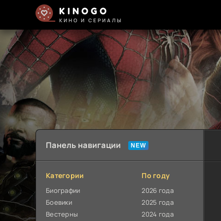
KINOGO
КИНО И СЕРИАЛЫ
Панель навигации
Категории
По году
Биографии
2026 года
Боевики
2025 года
Вестерны
2024 года