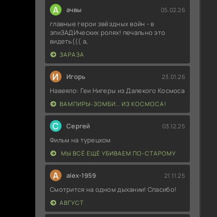
А
ачвы
05.02.26
главные герои звёздных войн - в
эпиЗАДИческих ролях! печально это
видеть((( а,
ЗАРАЗА
И
Игорь
23.01.26
Навеяло: Геи Нигеры из Далекого Космоса
ВАМПИРЫ-ЗОМБИ… ИЗ КОСМОСА!
С
Сергей
03.12.25
Фильм на турецком
МЫ ВСЁ ЕЩЁ УБИВАЕМ ПО-СТАРОМУ
A
alex-1959
21.11.25
Смотрится на одном дыхании! Спасибо!
АВГУСТ