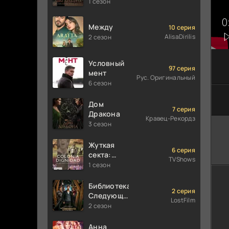
построили
1 сезон
Драконы
Между
10 серия
AlisaDirilis
2 сезон
Условный
97 серия
мент
Рус. Оригинальный
6 сезон
Дом
7 серия
Дракона
Кравец-Рекордз
3 сезон
Жуткая
6 серия
секта:
TVShows
Колония
1 сезон
Дигнидад
Библиотекари:
2 серия
Следующая
LostFilm
глава
2 сезон
Анна