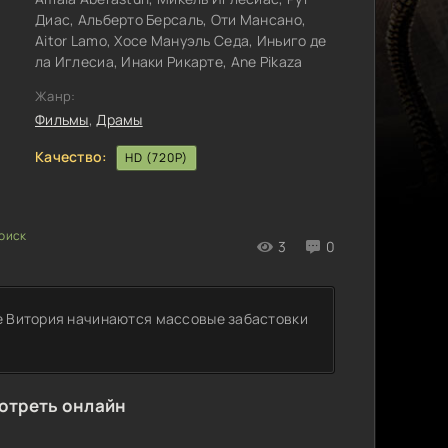
Диас, Альберто Берсаль, Оти Мансано,
Aitor Lamo, Хосе Мануэль Седа, Иньиго де
ла Иглесиа, Инаки Рикарте, Ane Pikaza
Жанр:
Фильмы
,
Драмы
Качество:
HD (720P)
3
0
де Витория начинаются массовые забастовки
мотреть онлайн