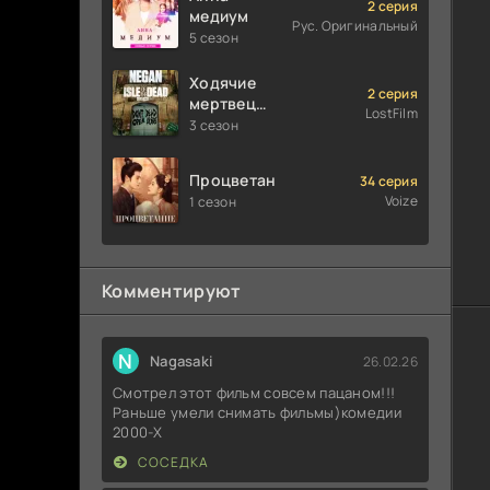
2 серия
медиум
Рус. Оригинальный
5 сезон
Ходячие
2 серия
мертвецы:
LostFilm
Мертвый
3 сезон
город
Процветание
34 серия
Voize
1 сезон
Комментируют
N
Nagasaki
26.02.26
Смотрел этот фильм совсем пацаном!!!
Раньше умели снимать фильмы)комедии
2000-X
СОСЕДКА