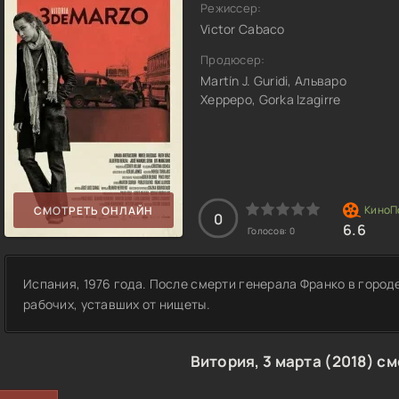
Режиссер:
Victor Cabaco
Продюсер:
Martín J. Guridi, Альваро
Херреро, Gorka Izagirre
СМОТРЕТЬ ОНЛАЙН
0
6.6
Голосов:
0
Испания, 1976 года. После смерти генерала Франко в горо
рабочих, уставших от нищеты.
Витория, 3 марта (2018) с