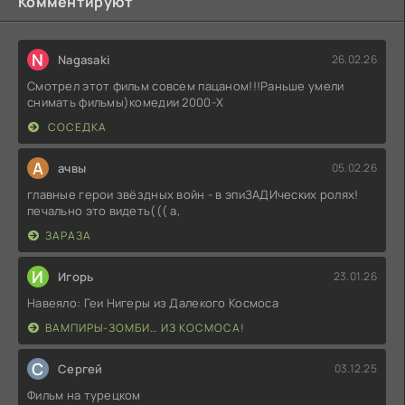
Комментируют
N
Nagasaki
26.02.26
Смотрел этот фильм совсем пацаном!!!Раньше умели
снимать фильмы)комедии 2000-X
СОСЕДКА
А
ачвы
05.02.26
главные герои звёздных войн - в эпиЗАДИческих ролях!
печально это видеть((( а,
ЗАРАЗА
И
Игорь
23.01.26
Навеяло: Геи Нигеры из Далекого Космоса
ВАМПИРЫ-ЗОМБИ… ИЗ КОСМОСА!
С
Сергей
03.12.25
Фильм на турецком