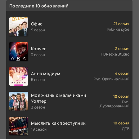
Последние 10 обновлений
Офис
27 серия
Кубик в кубе
9 сезон
Ковчег
2 серия
HDRezka Studio
3 сезон
Анна медиум
4 серия
Рус. Оригинальный
5 сезон
Моя жизнь с мальчиками
10 серия
Уолтер
Рус.
Дублированный
3 сезон
Мыслить как преступник
10 серия
ДТВ
19 сезон