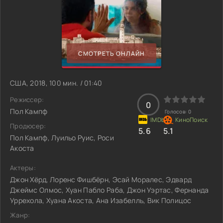
СМОТРЕТЬ ОНЛАЙН
США, 2018, 100 мин. / 01:40
Режиссер:
0
Пол Кампф
Голосов:
0
Продюсер:
5.6
5.1
Пол Кампф, Луильо Руис, Роси
Акоста
Актеры:
Джон Хёрд, Лоренс Фишбёрн, Эсай Моралес, Эдвард
Джеймс Олмос, Хуан Пабло Раба, Джон Уэртас, Фернанда
Уррехола, Хуана Акоста, Ана Изабелль, Вик Полицос
Жанр: