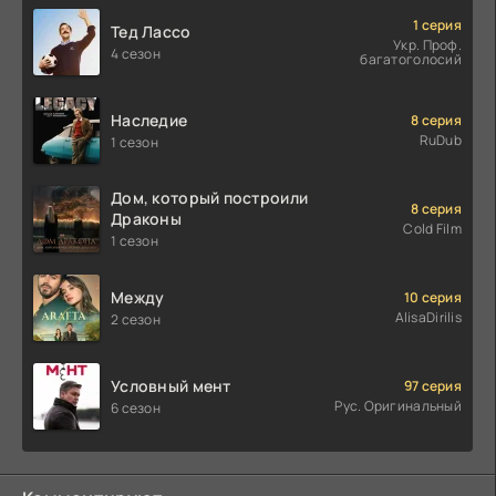
1 серия
Тед Лассо
Укр. Проф.
4 сезон
багатоголосий
Наследие
8 серия
RuDub
1 сезон
Дом, который построили
8 серия
Драконы
Cold Film
1 сезон
Между
10 серия
AlisaDirilis
2 сезон
Условный мент
97 серия
Рус. Оригинальный
6 сезон