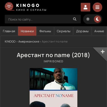
KINOGO
КИНО И СЕРИАЛЫ
Главная
Новинки
Фильмы
Сериалы
Дорамы
Аниме
KINOGO
»
Американские
» Арестант no name
Арестант no name (2018)
IMPRISONED