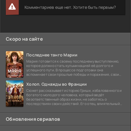
Комментариев еще нет. Хотите быть первым?
Скоро на сайте
Последнее танго Марии
Мария готовится к своему последнему выступлению,
которое должно стать кульминацией её долгого и
успешного пути. В процессе подготовки она
вспоминает свои прошлые победы и поражения, свои
отношения с
Холоп. Однажды во Франции
Сюжет рассказывает историю Гриши, избалованного и
богатого молодого человека, который ведёт
безответственный образ жизни, не заботясь о
последствиях своих действий. Его отец, влиятельный
бизнесмен,
Обновления сериалов