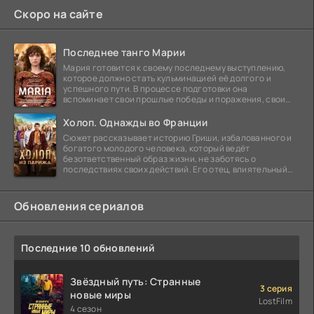
Скоро на сайте
Последнее танго Марии
Мария готовится к своему последнему выступлению,
которое должно стать кульминацией её долгого и
успешного пути. В процессе подготовки она
вспоминает свои прошлые победы и поражения, свои
отношения с
Холоп. Однажды во Франции
Сюжет рассказывает историю Гриши, избалованного и
богатого молодого человека, который ведёт
безответственный образ жизни, не заботясь о
последствиях своих действий. Его отец, влиятельный
бизнесмен,
Обновления сериалов
Последние 10 обновлений
Звёздный путь: Странные
3 серия
новые миры
LostFilm
4 сезон