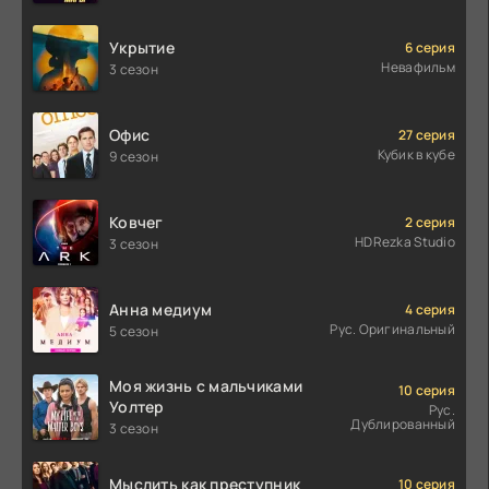
Укрытие
6 серия
Невафильм
3 сезон
Офис
27 серия
Кубик в кубе
9 сезон
Ковчег
2 серия
HDRezka Studio
3 сезон
Анна медиум
4 серия
Рус. Оригинальный
5 сезон
Моя жизнь с мальчиками
10 серия
Уолтер
Рус.
Дублированный
3 сезон
Мыслить как преступник
10 серия