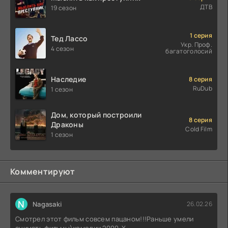
ДТВ
19 сезон
1 серия
Тед Лассо
Укр. Проф.
4 сезон
багатоголосий
Наследие
8 серия
RuDub
1 сезон
Дом, который построили
8 серия
Драконы
Cold Film
1 сезон
Комментируют
N
Nagasaki
26.02.26
Смотрел этот фильм совсем пацаном!!!Раньше умели
снимать фильмы)комедии 2000-X