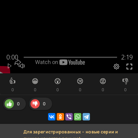
👍
😁
😲
😢
😡
👎
0
0
0
0
0
0
0
0
Для зарегистрированных – новые серии и