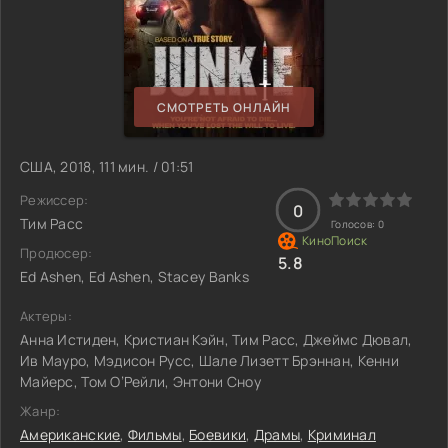
СМОТРЕТЬ ОНЛАЙН
США, 2018, 111 мин. / 01:51
Режиссер:
0
Тим Расс
Голосов:
0
Продюсер:
5.8
Ed Ashen, Ed Ashen, Stacey Banks
Актеры:
Анна Истиден, Кристиан Кэйн, Тим Расс, Джеймс Дювал,
Ив Мауро, Мэдисон Русс, Шале Лизетт Брэннан, Кенни
Майерс, Том О’Рейли, Энтони Сноу
Жанр:
Американские
,
Фильмы
,
Боевики
,
Драмы
,
Криминал