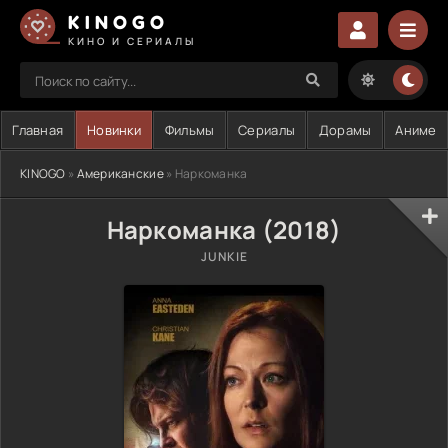
KINOGO
КИНО И СЕРИАЛЫ
Главная
Новинки
Фильмы
Сериалы
Дорамы
Аниме
KINOGO
»
Американские
» Наркоманка
Наркоманка (2018)
JUNKIE