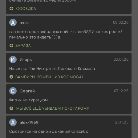
СОСЕДКА
А
ачвы
05.02.26
главные герои звёздных войн - в эпиЗАДИческих ролях!
печально это видеть((( а,
ЗАРАЗА
И
Игорь
23.01.26
Навеяло: Геи Нигеры из Далекого Космоса
ВАМПИРЫ-ЗОМБИ… ИЗ КОСМОСА!
С
Сергей
03.12.25
Фильм на турецком
МЫ ВСЁ ЕЩЁ УБИВАЕМ ПО-СТАРОМУ
A
alex-1959
21.11.25
Смотрится на одном дыхании! Спасибо!