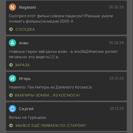
N
Nagasaki
26.02.26
Смотрел этот фильм совсем пацаном!!!Раньше умели
снимать фильмы)комедии 2000-X
СОСЕДКА
А
ачвы
05.02.26
главные герои звёздных войн - в эпиЗАДИческих ролях!
печально это видеть((( а,
ЗАРАЗА
И
Игорь
23.01.26
Навеяло: Геи Нигеры из Далекого Космоса
ВАМПИРЫ-ЗОМБИ… ИЗ КОСМОСА!
С
Сергей
03.12.25
Фильм на турецком
МЫ ВСЁ ЕЩЁ УБИВАЕМ ПО-СТАРОМУ