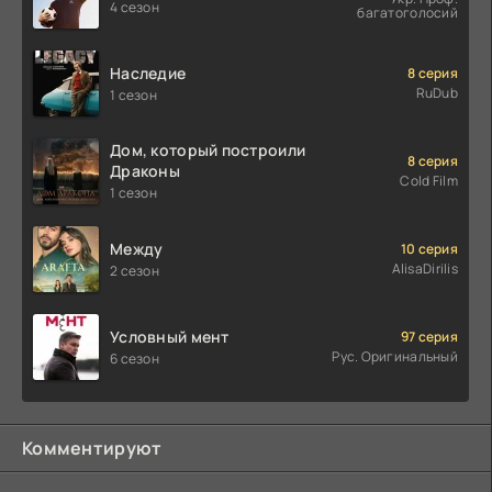
4 сезон
багатоголосий
Наследие
8 серия
RuDub
1 сезон
Дом, который построили
8 серия
Драконы
Cold Film
1 сезон
Между
10 серия
AlisaDirilis
2 сезон
Условный мент
97 серия
Рус. Оригинальный
6 сезон
Комментируют