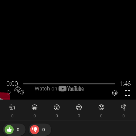
👍
😁
😲
😢
😡
👎
0
0
0
0
0
0
0
0