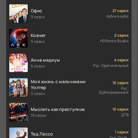
Офис
27 серия
Кубик в кубе
9 сезон
Ковчег
2 серия
HDRezka Studio
3 сезон
Анна медиум
4 серия
Рус. Оригинальный
5 сезон
Моя жизнь с мальчиками
10 серия
Уолтер
Рус.
Дублированный
3 сезон
Мыслить как преступник
10 серия
ДТВ
19 сезон
1 серия
Тед Лассо
Укр. Проф.