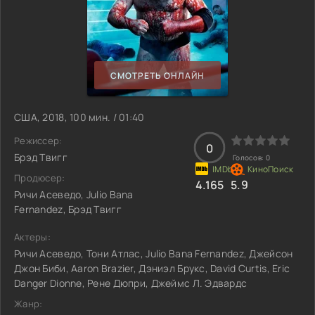
СМОТРЕТЬ ОНЛАЙН
США, 2018, 100 мин. / 01:40
Режиссер:
0
Брэд Твигг
Голосов:
0
Продюсер:
4.165
5.9
Ричи Асеведо, Julio Bana
Fernandez, Брэд Твигг
Актеры:
Ричи Асеведо, Тони Атлас, Julio Bana Fernandez, Джейсон
Джон Биби, Aaron Brazier, Дэниэл Брукс, David Curtis, Eric
Danger Dionne, Рене Дюпри, Джеймс Л. Эдвардс
Жанр: