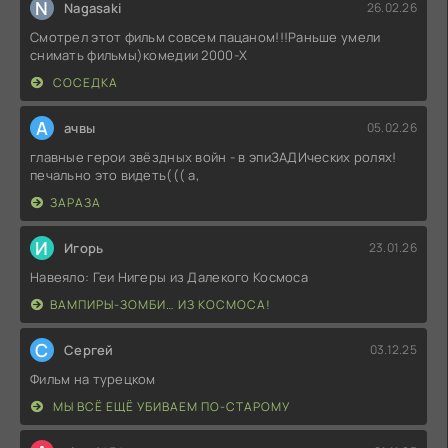
N
Nagasaki
26.02.26
Смотрел этот фильм совсем пацаном!!!Раньше умели
снимать фильмы)комедии 2000-X
СОСЕДКА
А
ачвы
05.02.26
главные герои звёздных войн - в эпиЗАДИческих ролях!
печально это видеть((( а,
ЗАРАЗА
И
Игорь
23.01.26
Навеяло: Геи Нигеры из Далекого Космоса
ВАМПИРЫ-ЗОМБИ… ИЗ КОСМОСА!
С
Сергей
03.12.25
Фильм на турецком
МЫ ВСЁ ЕЩЁ УБИВАЕМ ПО-СТАРОМУ