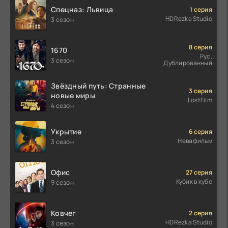
Спецназ: Львица
1 серия
HDRezka Studio
3 сезон
8 серия
1670
Рус.
3 сезон
Дублированный
Звёздный путь: Странные
3 серия
новые миры
LostFilm
4 сезон
Укрытие
6 серия
Невафильм
3 сезон
Офис
27 серия
Кубик в кубе
9 сезон
Ковчег
2 серия
HDRezka Studio
3 сезон