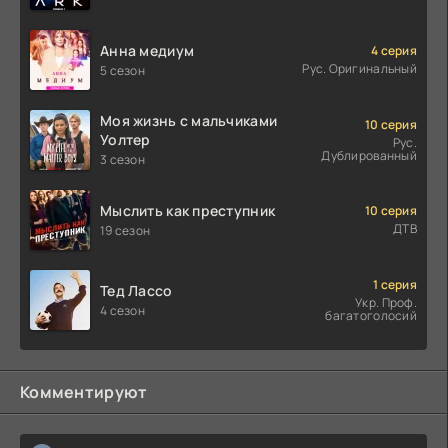
Анна медиум
4 серия
Рус. Оригинальный
5 сезон
Моя жизнь с мальчиками
10 серия
Уолтер
Рус.
Дублированный
3 сезон
Мыслить как преступник
10 серия
ДТВ
19 сезон
1 серия
Тед Лассо
Укр. Проф.
4 сезон
багатоголосий
Комментируют