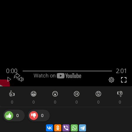
👍
😁
😲
😢
😡
👎
0
0
0
0
0
0
0
0