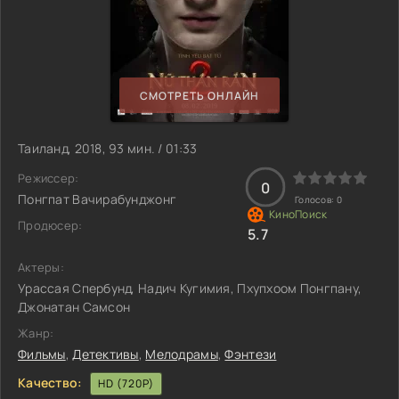
СМОТРЕТЬ ОНЛАЙН
Таиланд, 2018, 93 мин. / 01:33
Режиссер:
0
Понгпат Вачирабунджонг
Голосов:
0
Продюсер:
5.7
Актеры:
Урассая Спербунд, Надич Кугимия, Пхупхоом Понгпану,
Джонатан Самсон
Жанр:
Фильмы
,
Детективы
,
Мелодрамы
,
Фэнтези
Качество:
HD (720P)