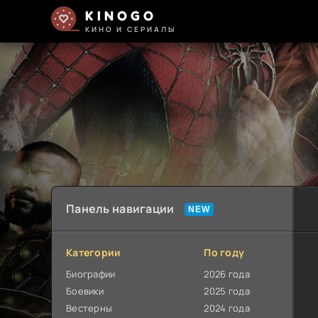
KINOGO
КИНО И СЕРИАЛЫ
Панель навигации
Категории
По году
Биографии
2026 года
Боевики
2025 года
Вестерны
2024 года