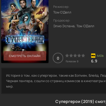
Режиссер:
Том О’Делл
Продюсер:
Элио Эспана, Том О’Делл
СМОТРЕТЬ ОНЛАЙН
0
6.9
Голосов:
0
История о том, как супергерои, такие как Бэтмен, Блейд, Л
Черная пантера, сошли со страниц комиксов в кинотеатры и 
мир.
Супергерои (2019) смот