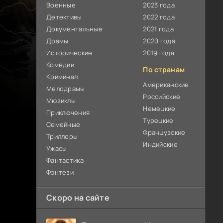
Военные
2023 года
Детективы
2022 года
Документальные
2021 года
Драмы
2020 года
Исторические
2019 года
Комедии
По странам
Криминал
Американские
Мелодрамы
Российские
Мюзиклы
Немецкие
Приключения
Турецкие
Семейные
Французские
Триллеры
Индийские
Ужасы
Фантастика
Фэнтези
Скоро на сайте