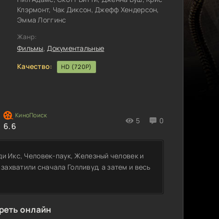
Клэрмонт, Чак Диксон, Джефф Хендерсон,
Эмма Логгинс
Жанр:
Фильмы
,
Документальные
Качество:
HD (720P)
5
0
6.6
юди Икс, Человек-паук, Железный человек и
захватили сначала Голливуд, а затем и весь
реть онлайн