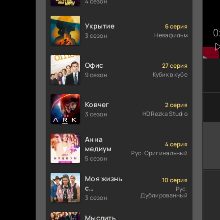
Странные
4 сезон
новые
миры
Укрытие
6 серия
Невафильм
3 сезон
Офис
27 серия
Кубик в кубе
9 сезон
Ковчег
2 серия
HDRezka Studio
3 сезон
Анна
4 серия
медиум
Рус. Оригинальный
5 сезон
Моя жизнь
10 серия
с
Рус.
Дублированный
мальчиками
3 сезон
Уолтер
Мыслить