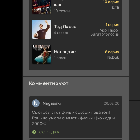
10 серия
как
ДТВ
преступник
19 сезон
1 серия
Тед Лассо
Укр. Проф.
4 сезон
багатоголосий
Наследие
8 серия
RuDub
1 сезон
Комментируют
N
Nagasaki
26.02.26
Смотрел этот фильм совсем пацаном!!!
Раньше умели снимать фильмы)комедии
2000-X
СОСЕДКА