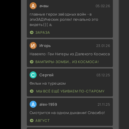
А
ачвы
05.02.26
главные герои звёздных войн - в
эпиЗАДИческих ролях! печально это
видеть((( а,
ЗАРАЗА
И
Игорь
23.01.26
Навеяло: Геи Нигеры из Далекого Космоса
ВАМПИРЫ-ЗОМБИ… ИЗ КОСМОСА!
С
Сергей
03.12.25
Фильм на турецком
МЫ ВСЁ ЕЩЁ УБИВАЕМ ПО-СТАРОМУ
A
alex-1959
21.11.25
Смотрится на одном дыхании! Спасибо!
АВГУСТ