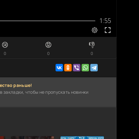
😢
😡
👎
0
0
0
ество раньше!
в закладки, чтобы не пропускать новинки