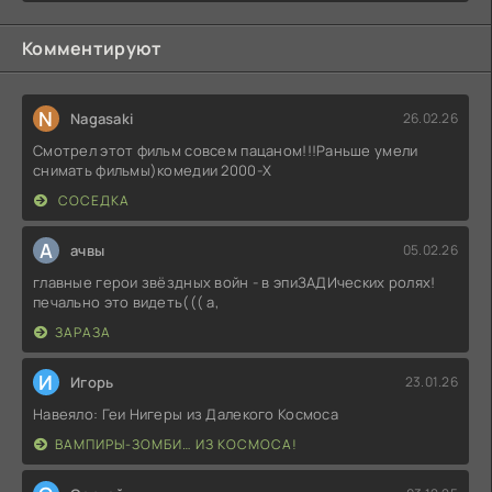
Комментируют
N
Nagasaki
26.02.26
Смотрел этот фильм совсем пацаном!!!Раньше умели
снимать фильмы)комедии 2000-X
СОСЕДКА
А
ачвы
05.02.26
главные герои звёздных войн - в эпиЗАДИческих ролях!
печально это видеть((( а,
ЗАРАЗА
И
Игорь
23.01.26
Навеяло: Геи Нигеры из Далекого Космоса
ВАМПИРЫ-ЗОМБИ… ИЗ КОСМОСА!