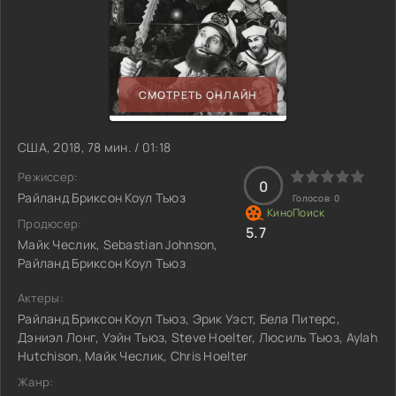
СМОТРЕТЬ ОНЛАЙН
США, 2018, 78 мин. / 01:18
Режиссер:
0
Райланд Бриксон Коул Тьюз
Голосов:
0
Продюсер:
5.7
Майк Чеслик, Sebastian Johnson,
Райланд Бриксон Коул Тьюз
Актеры:
Райланд Бриксон Коул Тьюз, Эрик Уэст, Бела Питерс,
Дэниэл Лонг, Уэйн Тьюз, Steve Hoelter, Люсиль Тьюз, Aylah
Hutchison, Майк Чеслик, Chris Hoelter
Жанр: