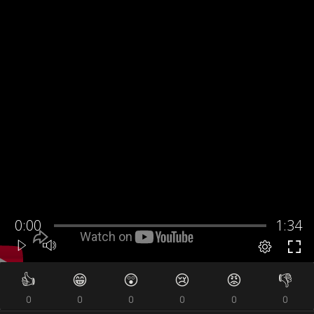
👍
😁
😲
😢
😡
👎
0
0
0
0
0
0