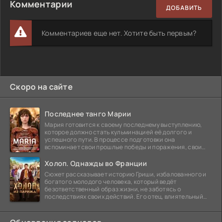
Комментарии
ДОБАВИТЬ
Комментариев еще нет. Хотите быть первым?
Скоро на сайте
Последнее танго Марии
Мария готовится к своему последнему выступлению,
которое должно стать кульминацией её долгого и
успешного пути. В процессе подготовки она
вспоминает свои прошлые победы и поражения, свои
отношения с
Холоп. Однажды во Франции
Сюжет рассказывает историю Гриши, избалованного и
богатого молодого человека, который ведёт
безответственный образ жизни, не заботясь о
последствиях своих действий. Его отец, влиятельный
бизнесмен,