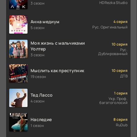
HDRezka Studio
3 сезон
Анна медиум
4 серия
Рус. Оригинальный
5 сезон
Моя жизнь с мальчиками
10 серия
Уолтер
Рус.
Дублированный
3 сезон
Мыслить как преступник
10 серия
ДТВ
19 сезон
1 серия
Тед Лассо
Укр. Проф.
4 сезон
багатоголосий
Наследие
8 серия
RuDub
1 сезон