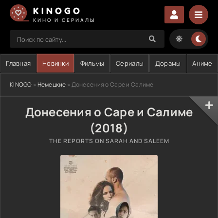
KINOGO
КИНО И СЕРИАЛЫ
Главная
Новинки
Фильмы
Сериалы
Дорамы
Аниме
KINOGO
»
Немецкие
» Донесения о Саре и Салиме
Донесения о Саре и Салиме
(2018)
THE REPORTS ON SARAH AND SALEEM