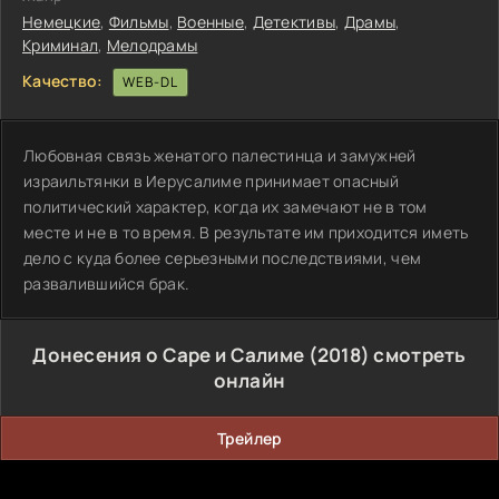
Немецкие
,
Фильмы
,
Военные
,
Детективы
,
Драмы
,
Криминал
,
Мелодрамы
Качество:
WEB-DL
Любовная связь женатого палестинца и замужней
израильтянки в Иерусалиме принимает опасный
политический характер, когда их замечают не в том
месте и не в то время. В результате им приходится иметь
дело с куда более серьезными последствиями, чем
развалившийся брак.
Донесения о Саре и Салиме (2018) смотреть
онлайн
Трейлер