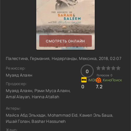
СМОТРЕТЬ ОНЛАЙН
Палестина, Германия, Нидерланды, Мексика, 2018, 02:07
Режиссер:
0
Муаяд Алаян
Голосов:
0
Продюсер:
0
7.2
Муаяд Алаян, Рэми Муса Алаян,
Amal Alayan, Hanna Atallah
Актеры:
Майса Абд Эльхади, Mohammad Eid, Камел Эль Баша,
Ишай Голан, Bashar Hassuneh
Жанр: