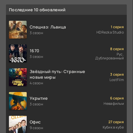
Последние 10 обновлений
Спецназ: Львица
1 серия
HDRezka Studio
3 сезон
8 серия
1670
Рус.
3 сезон
Дублированный
Звёздный путь: Странные
3 серия
новые миры
LostFilm
4 сезон
Укрытие
6 серия
Невафильм
3 сезон
Офис
27 серия
Кубик в кубе
9 сезон