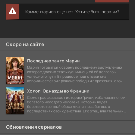
Комментариев еще нет. Хотите быть первым?
Скоро на сайте
Последнее танго Марии
Мария готовится к своему последнему выступлению,
которое должно стать кульминацией её долгого и
успешного пути. В процессе подготовки она
вспоминает свои прошлые победы и поражения, свои
отношения с
Холоп. Однажды во Франции
Сюжет рассказывает историю Гриши, избалованного и
богатого молодого человека, который ведёт
безответственный образ жизни, не заботясь о
последствиях своих действий. Его отец, влиятельный
бизнесмен,
Обновления сериалов