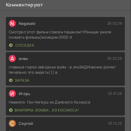
Комментируют
N
Nagasaki
26.02.26
Смотрел этот фильм совсем пацаном!!!Раньше умели
снимать фильмы)комедии 2000-X
СОСЕДКА
А
ачвы
05.02.26
главные герои звёздных войн - в эпиЗАДИческих ролях!
печально это видеть((( а,
ЗАРАЗА
И
Игорь
23.01.26
Навеяло: Геи Нигеры из Далекого Космоса
ВАМПИРЫ-ЗОМБИ… ИЗ КОСМОСА!
С
Сергей
03.12.25