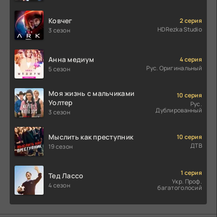
Ковчег
2 серия
HDRezka Studio
3 сезон
Анна медиум
4 серия
Рус. Оригинальный
5 сезон
Моя жизнь с мальчиками
10 серия
Уолтер
Рус.
Дублированный
3 сезон
Мыслить как преступник
10 серия
ДТВ
19 сезон
1 серия
Тед Лассо
Укр. Проф.
4 сезон
багатоголосий