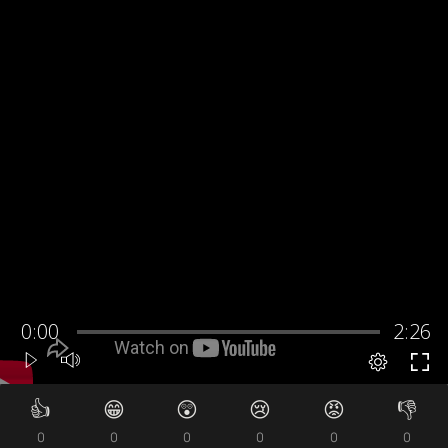
👍
😁
😲
😢
😡
👎
0
0
0
0
0
0