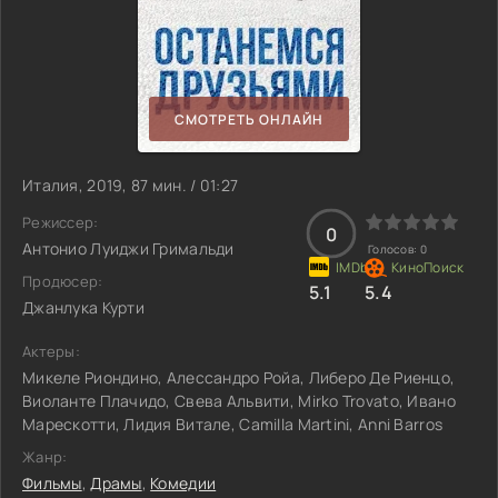
СМОТРЕТЬ ОНЛАЙН
Италия, 2019, 87 мин. / 01:27
Режиссер:
0
Антонио Луиджи Гримальди
Голосов:
0
Продюсер:
5.1
5.4
Джанлука Курти
Актеры:
Микеле Риондино, Алессандро Ройа, Либеро Де Риенцо,
Виоланте Плачидо, Свева Альвити, Mirko Trovato, Ивано
Марескотти, Лидия Витале, Camilla Martini, Anni Barros
Жанр:
Фильмы
,
Драмы
,
Комедии