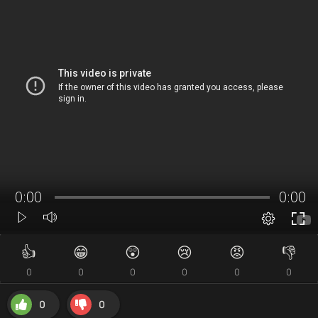
👍
😁
😲
😢
😡
👎
0
0
0
0
0
0
0
0