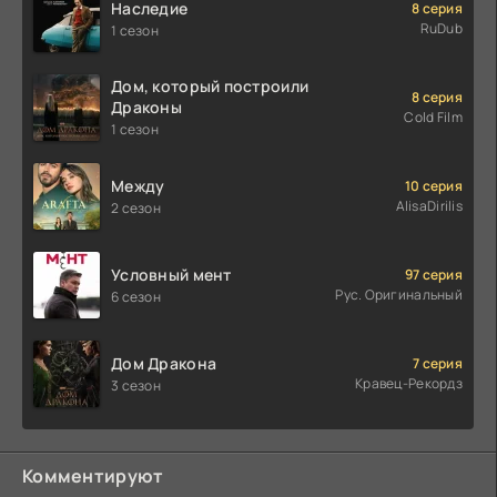
Наследие
8 серия
RuDub
1 сезон
Дом, который построили
8 серия
Драконы
Cold Film
1 сезон
Между
10 серия
AlisaDirilis
2 сезон
Условный мент
97 серия
Рус. Оригинальный
6 сезон
Дом Дракона
7 серия
Кравец-Рекордз
3 сезон
Комментируют