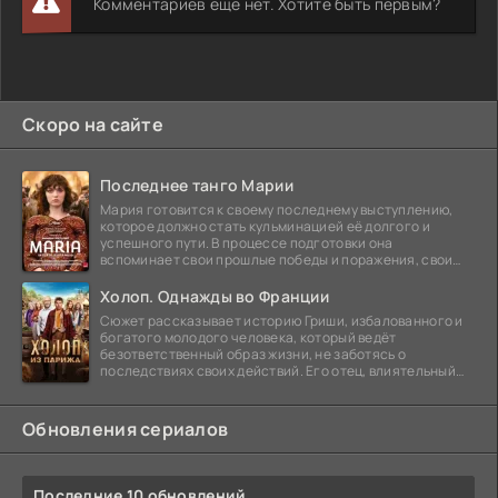
Комментариев еще нет. Хотите быть первым?
Скоро на сайте
Последнее танго Марии
Мария готовится к своему последнему выступлению,
которое должно стать кульминацией её долгого и
успешного пути. В процессе подготовки она
вспоминает свои прошлые победы и поражения, свои
отношения с
Холоп. Однажды во Франции
Сюжет рассказывает историю Гриши, избалованного и
богатого молодого человека, который ведёт
безответственный образ жизни, не заботясь о
последствиях своих действий. Его отец, влиятельный
бизнесмен,
Обновления сериалов
Последние 10 обновлений