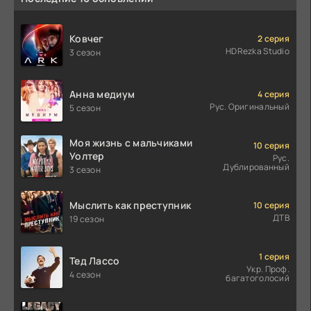
Ковчег
2 серия
HDRezka Studio
3 сезон
Анна медиум
4 серия
Рус. Оригинальный
5 сезон
Моя жизнь с мальчиками
10 серия
Уолтер
Рус.
Дублированный
3 сезон
Мыслить как преступник
10 серия
ДТВ
19 сезон
1 серия
Тед Лассо
Укр. Проф.
4 сезон
багатоголосий