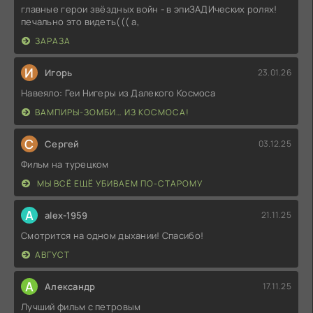
главные герои звёздных войн - в эпиЗАДИческих ролях!
печально это видеть((( а,
ЗАРАЗА
И
Игорь
23.01.26
Навеяло: Геи Нигеры из Далекого Космоса
ВАМПИРЫ-ЗОМБИ… ИЗ КОСМОСА!
С
Сергей
03.12.25
Фильм на турецком
МЫ ВСЁ ЕЩЁ УБИВАЕМ ПО-СТАРОМУ
A
alex-1959
21.11.25
Смотрится на одном дыхании! Спасибо!
АВГУСТ
А
Александр
17.11.25
Лучший фильм с петровым