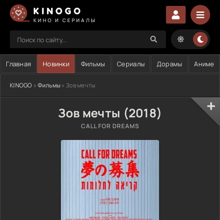
KINOGO
КИНО И СЕРИАЛЫ
Главная
Новинки
Фильмы
Сериалы
Дорамы
Аниме
KINOGO
»
Фильмы
» Зов мечты
Зов мечты (2018)
CALL FOR DREAMS