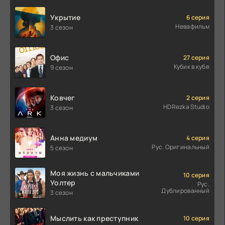
Укрытие
6 серия
Невафильм
3 сезон
Офис
27 серия
Кубик в кубе
9 сезон
Ковчег
2 серия
HDRezka Studio
3 сезон
Анна медиум
4 серия
Рус. Оригинальный
5 сезон
Моя жизнь с мальчиками
10 серия
Уолтер
Рус.
Дублированный
3 сезон
Мыслить как преступник
10 серия