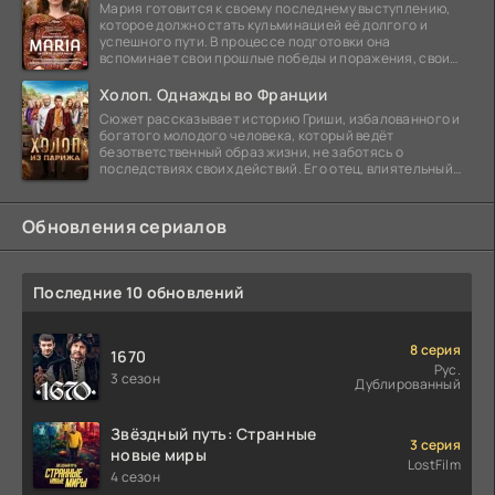
Мария готовится к своему последнему выступлению,
которое должно стать кульминацией её долгого и
успешного пути. В процессе подготовки она
вспоминает свои прошлые победы и поражения, свои
отношения с
Холоп. Однажды во Франции
Сюжет рассказывает историю Гриши, избалованного и
богатого молодого человека, который ведёт
безответственный образ жизни, не заботясь о
последствиях своих действий. Его отец, влиятельный
бизнесмен,
Обновления сериалов
Последние 10 обновлений
8 серия
1670
Рус.
3 сезон
Дублированный
Звёздный путь: Странные
3 серия
новые миры
LostFilm
4 сезон