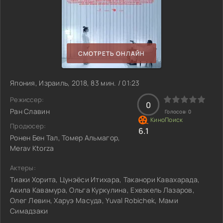
СМОТРЕТЬ ОНЛАЙН
Япония, Израиль, 2018, 83 мин. / 01:23
Режиссер:
0
Ран Славин
Голосов:
0
Продюсер:
6.1
Ронен Бен Тал, Томер Альмагор,
Merav Ktorza
Актеры:
Тиаки Хорита, Цунэёси Итихара, Таканори Кавахарада,
Акила Кавамура, Ольга Куркулина, Ехезкель Лазаров,
Олег Левин, Харуэ Масуда, Yuval Robichek, Мами
Симадзаки