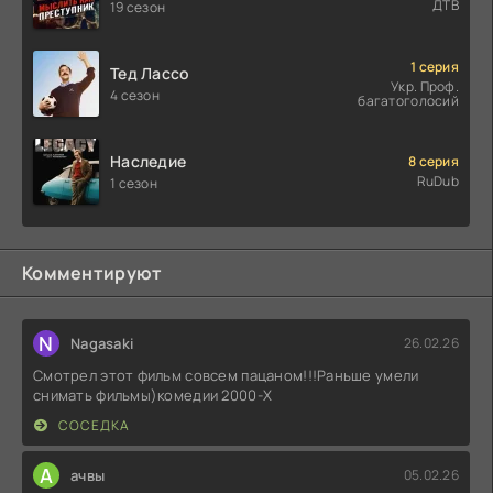
ДТВ
19 сезон
1 серия
Тед Лассо
Укр. Проф.
4 сезон
багатоголосий
Наследие
8 серия
RuDub
1 сезон
Комментируют
N
Nagasaki
26.02.26
Смотрел этот фильм совсем пацаном!!!Раньше умели
снимать фильмы)комедии 2000-X
СОСЕДКА
А
ачвы
05.02.26