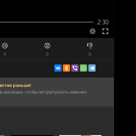
😢
😡
👎
0
0
0
ество раньше!
в закладки, чтобы не пропускать новинки