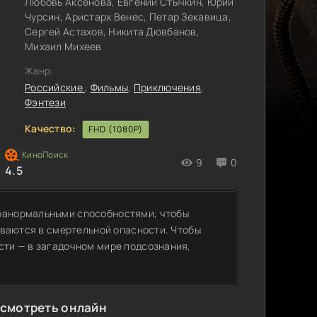
Любовь Аксенова, Евгений Стычкин, Юрий
Чурсин, Аристарх Венес, Петар Зекавица,
Сергей Астахов, Никита Дювбанов,
Михаил Михеев
Жанр:
Российские
,
Фильмы
,
Приключения
,
Фэнтези
Качество:
FHD (1080P)
9
0
4.5
аранормальными способностями, чтобы
зываются в смертельной опасности. Чтобы
сти — в загадочном мире подсознания,
 смотреть онлайн