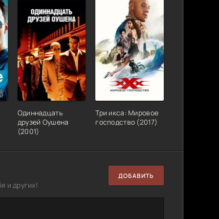
Одиннадцать
Три икса: Мировое
друзей Оушена
господство (2017)
(2001)
ДОБАВИТЬ
я и других!