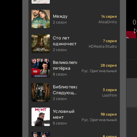
Между
14 серия
AlisaDirilis
2 сезон
Сто лет
7 серия
одиночества
HDRezka Studio
2 сезон
Великолепная
28 серия
пятёрка
Рус. Оригинальный
8 сезон
Библиотекари:
3 серия
Следующая
LostFilm
глава
2 сезон
Условный
98 серия
мент
Рус. Оригинальный
6 сезон
8 серия