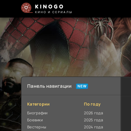
KINOGO
КИНО И СЕРИАЛЫ
Панель навигации
Категории
По году
Биографии
2026 года
Боевики
2025 года
Вестерны
2024 года