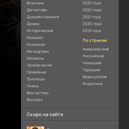
Военные
2023 года
Детективы
2022 года
Документальные
2021 года
Драмы
2020 года
Исторические
2019 года
Комедии
По странам
Криминал
Американские
Мелодрамы
Российские
Мюзиклы
Немецкие
Приключения
Турецкие
Семейные
Французские
Триллеры
Индийские
Ужасы
Фантастика
Фэнтези
Скоро на сайте