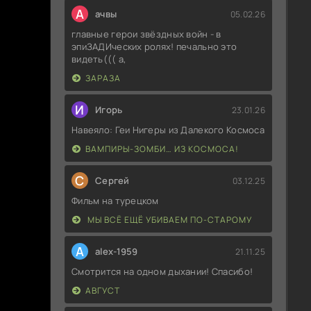
А
ачвы
05.02.26
главные герои звёздных войн - в
эпиЗАДИческих ролях! печально это
видеть((( а,
ЗАРАЗА
И
Игорь
23.01.26
Навеяло: Геи Нигеры из Далекого Космоса
ВАМПИРЫ-ЗОМБИ… ИЗ КОСМОСА!
С
Сергей
03.12.25
Фильм на турецком
МЫ ВСЁ ЕЩЁ УБИВАЕМ ПО-СТАРОМУ
A
alex-1959
21.11.25
Смотрится на одном дыхании! Спасибо!
АВГУСТ