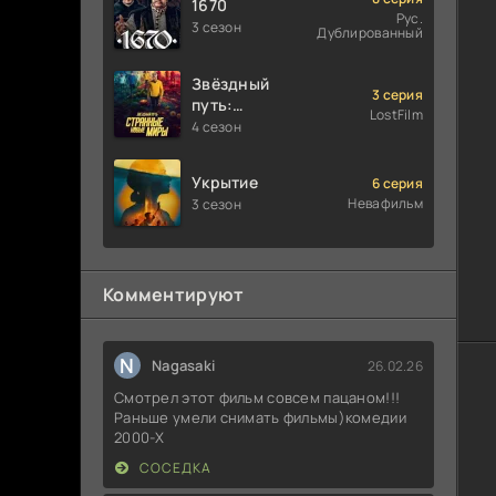
1670
Рус.
3 сезон
Дублированный
Звёздный
3 серия
путь:
LostFilm
Странные
4 сезон
новые
миры
Укрытие
6 серия
Невафильм
3 сезон
Комментируют
N
Nagasaki
26.02.26
Смотрел этот фильм совсем пацаном!!!
Раньше умели снимать фильмы)комедии
2000-X
СОСЕДКА