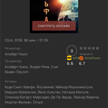
СМОТРЕТЬ ОНЛАЙН
США, 2018, 96 мин. / 01:36
Режиссер:
0
Альберт Хьюз
Голосов:
0
Продюсер:
6.6
6.7
Альберт Хьюз, Эндрю Рона, Сью
Баден-Пауэлл
Актеры:
Коди Смит-Макфи, Йоуханнес Хёйкюр Йоуханнессон,
Марцин Ковальчик, Йенс Хультен, Наташа Мальте,
Спенсер Богерт, Мерседес Де Ла Зерда, Леонор Варела,
Морган Фриман, Chuck