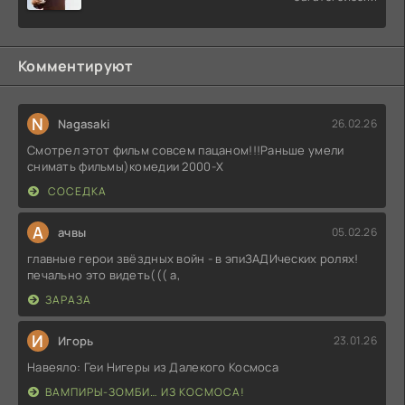
Комментируют
N
Nagasaki
26.02.26
Смотрел этот фильм совсем пацаном!!!Раньше умели
снимать фильмы)комедии 2000-X
СОСЕДКА
А
ачвы
05.02.26
главные герои звёздных войн - в эпиЗАДИческих ролях!
печально это видеть((( а,
ЗАРАЗА
И
Игорь
23.01.26
Навеяло: Геи Нигеры из Далекого Космоса
ВАМПИРЫ-ЗОМБИ… ИЗ КОСМОСА!