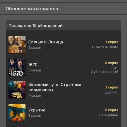
Обновления сериалов
Последние 10 обновлений
Спецназ: Львица
1 серия
HDRezka Studio
3 сезон
8 серия
1670
Рус.
3 сезон
Дублированный
Звёздный путь: Странные
3 серия
новые миры
LostFilm
4 сезон
Укрытие
6 серия
Невафильм
3 сезон