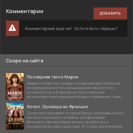
Комментарии
ДОБАВИТЬ
Комментариев еще нет. Хотите быть первым?
Скоро на сайте
Последнее танго Марии
Мария готовится к своему последнему выступлению,
которое должно стать кульминацией её долгого и
успешного пути. В процессе подготовки она
вспоминает свои прошлые победы и поражения, свои
отношения с
Холоп. Однажды во Франции
Сюжет рассказывает историю Гриши, избалованного и
богатого молодого человека, который ведёт
безответственный образ жизни, не заботясь о
последствиях своих действий. Его отец, влиятельный
бизнесмен,