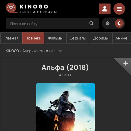
KINOGO
КИНО И СЕРИАЛЫ
Главная
Новинки
Фильмы
Сериалы
Дорамы
Аниме
KINOGO
»
Американские
» Альфа
Альфа (2018)
ALPHA