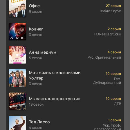
Офис
27 серия
Кубик в кубе
9 сезон
Ковчег
2 серия
HDRezka Studio
3 сезон
Анна медиум
4 серия
Рус. Оригинальный
5 сезон
Моя жизнь с мальчиками
10 серия
Уолтер
Рус.
Дублированный
3 сезон
Мыслить как преступник
10 серия
ДТВ
19 сезон
1 серия
Тед Лассо
Укр. Проф.
4 сезон
багатоголосий