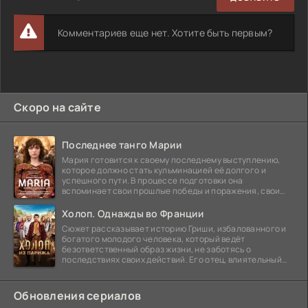
Комментариев еще нет. Хотите быть первым?
Скоро на сайте
Последнее танго Марии
Мария готовится к своему последнему выступлению,
которое должно стать кульминацией её долгого и
успешного пути. В процессе подготовки она
вспоминает свои прошлые победы и поражения, свои
отношения с
Холоп. Однажды во Франции
Сюжет рассказывает историю Гриши, избалованного и
богатого молодого человека, который ведёт
безответственный образ жизни, не заботясь о
последствиях своих действий. Его отец, влиятельный
бизнесмен,
Обновления сериалов