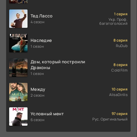
1 серия
Тед Лассо
Укр. Проф.
4 сезон
багатоголосий
Наследие
8 серия
RuDub
1 сезон
Дом, который построили
8 серия
Драконы
Cold Film
1 сезон
Между
10 серия
AlisaDirilis
2 сезон
Условный мент
97 серия
Рус. Оригинальный
6 сезон