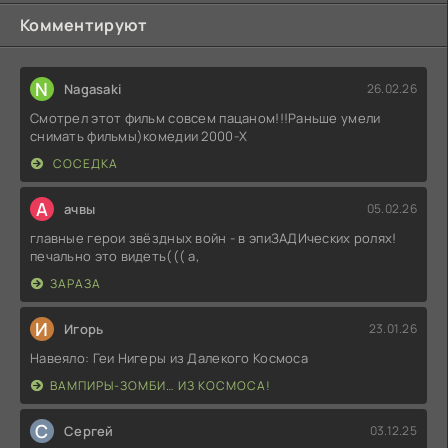
Комментируют
N
Nagasaki
26.02.26
Смотрел этот фильм совсем пацаном!!!Раньше умели
снимать фильмы)комедии 2000-X
СОСЕДКА
А
ачвы
05.02.26
главные герои звёздных войн - в эпиЗАДИческих ролях!
печально это видеть((( а,
ЗАРАЗА
И
Игорь
23.01.26
Навеяло: Геи Нигеры из Далекого Космоса
ВАМПИРЫ-ЗОМБИ… ИЗ КОСМОСА!
С
Сергей
03.12.25