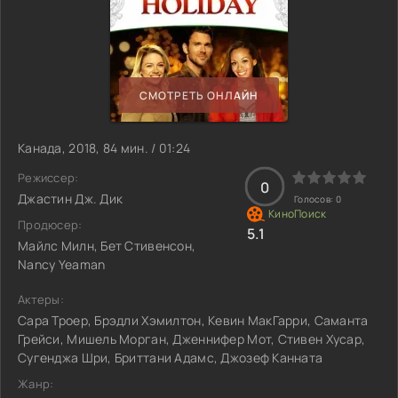
СМОТРЕТЬ ОНЛАЙН
Канада, 2018, 84 мин. / 01:24
Режиссер:
0
Джастин Дж. Дик
Голосов:
0
Продюсер:
5.1
Майлс Милн, Бет Стивенсон,
Nancy Yeaman
Актеры:
Сара Троер, Брэдли Хэмилтон, Кевин МакГарри, Саманта
Грейси, Мишель Морган, Дженнифер Мот, Стивен Хусар,
Сугенджа Шри, Бриттани Адамс, Джозеф Канната
Жанр: