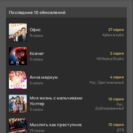
Последние 10 обновлений
Офис
27 серия
Кубик в кубе
9 сезон
Ковчег
2 серия
HDRezka Studio
3 сезон
Анна медиум
4 серия
Рус. Оригинальный
5 сезон
Моя жизнь с мальчиками
10 серия
Уолтер
Рус.
Дублированный
3 сезон
Мыслить как преступник
10 серия
ДТВ
19 сезон