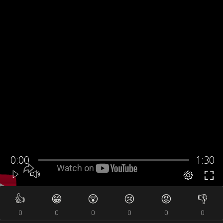
👍
😁
😲
😢
😡
👎
0
0
0
0
0
0