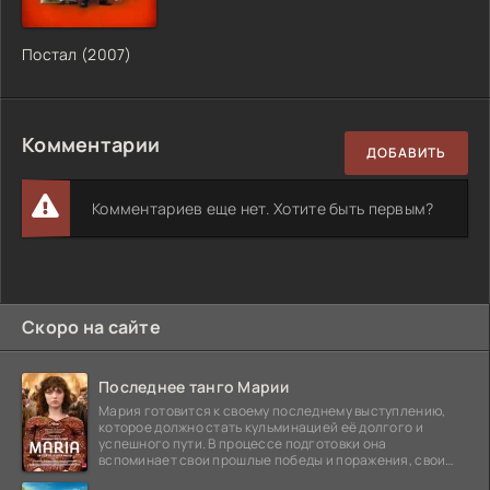
Постал (2007)
Комментарии
ДОБАВИТЬ
Комментариев еще нет. Хотите быть первым?
Скоро на сайте
Последнее танго Марии
Мария готовится к своему последнему выступлению,
которое должно стать кульминацией её долгого и
успешного пути. В процессе подготовки она
вспоминает свои прошлые победы и поражения, свои
отношения с