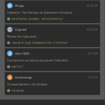
И
Игорь
23.01.26
Навеяло: Геи Нигеры из Далекого Космоса
ВАМПИРЫ-ЗОМБИ… ИЗ КОСМОСА!
С
Сергей
03.12.25
Фильм на турецком
МЫ ВСЁ ЕЩЁ УБИВАЕМ ПО-СТАРОМУ
A
alex-1959
21.11.25
Смотрится на одном дыхании! Спасибо!
АВГУСТ
А
Александр
17.11.25
Лучший фильм с петровым
КАМБЭК