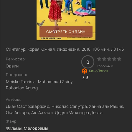
СМОТРЕТЬ ОНЛАЙН
Сингапур, Корея Южная, Индонезия, 2018, 106 мин. / 01:46
Режиссер:
0
Эдвин
Голосов:
0
Продюсер:
7.3
Meiske Taurisia, Muhammad Zaidy,
Rahadian Agung
Актеры:
Диан Састровардойо, Николас Сапутра, Ханна аль Рашид,
Ока Антара, Аю Азхари, Дедди Махендра Деста
Жанр:
Фильмы
,
Мелодрамы