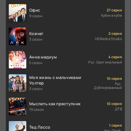
Офис
27 серия
Кубик в кубе
9 сезон
Ковчег
2 серия
HDRezka Studio
3 сезон
Анна медиум
4 серия
Рус. Оригинальный
5 сезон
Моя жизнь с мальчиками
10 серия
Уолтер
Рус.
Дублированный
3 сезон
Мыслить как преступник
10 серия
ДТВ
19 сезон
1 серия
Тед Лассо
Укр. Проф.