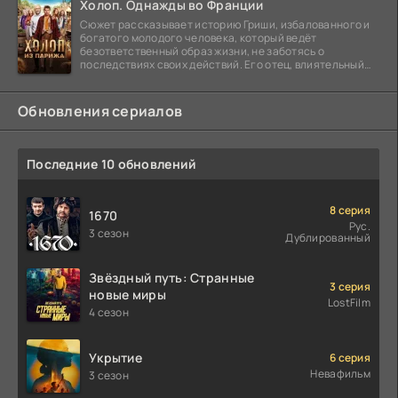
Холоп. Однажды во Франции
Сюжет рассказывает историю Гриши, избалованного и
богатого молодого человека, который ведёт
безответственный образ жизни, не заботясь о
последствиях своих действий. Его отец, влиятельный
бизнесмен,
Обновления сериалов
Последние 10 обновлений
8 серия
1670
Рус.
3 сезон
Дублированный
Звёздный путь: Странные
3 серия
новые миры
LostFilm
4 сезон
Укрытие
6 серия
Невафильм
3 сезон