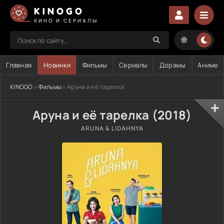
KINOGO
КИНО И СЕРИАЛЫ
Главная
Новинки
Фильмы
Сериалы
Дорамы
Аниме
KINOGO
»
Фильмы
» Аруна и её тарелка
Аруна и её тарелка (2018)
ARUNA & LIDAHNYA