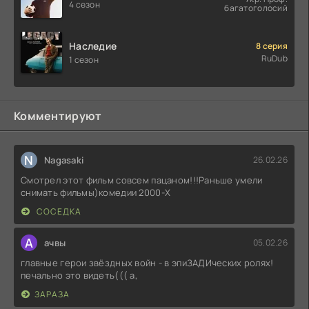
4 сезон
багатоголосий
Наследие
8 серия
RuDub
1 сезон
Комментируют
N
Nagasaki
26.02.26
Смотрел этот фильм совсем пацаном!!!Раньше умели
снимать фильмы)комедии 2000-X
СОСЕДКА
А
ачвы
05.02.26
главные герои звёздных войн - в эпиЗАДИческих ролях!
печально это видеть((( а,
ЗАРАЗА