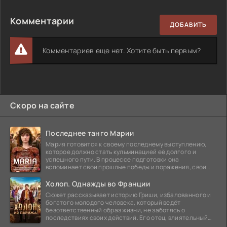
Комментарии
ДОБАВИТЬ
Комментариев еще нет. Хотите быть первым?
Скоро на сайте
Последнее танго Марии
Мария готовится к своему последнему выступлению,
которое должно стать кульминацией её долгого и
успешного пути. В процессе подготовки она
вспоминает свои прошлые победы и поражения, свои
отношения с
Холоп. Однажды во Франции
Сюжет рассказывает историю Гриши, избалованного и
богатого молодого человека, который ведёт
безответственный образ жизни, не заботясь о
последствиях своих действий. Его отец, влиятельный
бизнесмен,