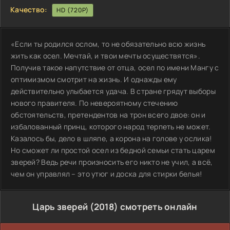
Качество:
HD (720P)
«Если ты родился ослом, то не обязательно всю жизнь
жить как осел. Мечтай, и твои мечты осуществятся».
Получив такое напутствие от отца, осел по имени Мангу с
оптимизмом смотрит на жизнь. И однажды ему
действительно улыбается удача. В стране грядут выборы
нового правителя. По невероятному стечению
обстоятельств, претендентов на трон всего двое: он и
избалованный принц, которого народ терпеть не может.
Казалось бы, дело в шляпе, а корона на голове у ослика!
Но сможет ли простой осел из бедной семьи стать царем
зверей? Ведь речи произносить его никто не учил, а всё,
чем он управлял – это утюг и доска для стирки белья!
Царь зверей (2018) смотреть онлайн