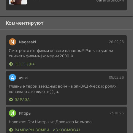
багатоголосий
Комментируют
N
Nagasaki
26.02.26
Смотрел этот фильм совсем пацаном!!!Раньше умели
снимать фильмы)комедии 2000-X
СОСЕДКА
А
ачвы
05.02.26
главные герои звёздных войн - в эпиЗАДИческих ролях!
печально это видеть((( а,
ЗАРАЗА
И
Игорь
23.01.26
Навеяло: Геи Нигеры из Далекого Космоса
ВАМПИРЫ-ЗОМБИ… ИЗ КОСМОСА!