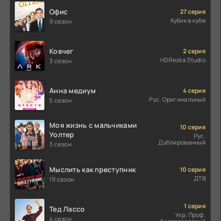
Офис
27 серия
Кубик в кубе
9 сезон
Ковчег
2 серия
HDRezka Studio
3 сезон
Анна медиум
4 серия
Рус. Оригинальный
5 сезон
Моя жизнь с мальчиками
10 серия
Уолтер
Рус.
Дублированный
3 сезон
Мыслить как преступник
10 серия
ДТВ
19 сезон
1 серия
Тед Лассо
Укр. Проф.
4 сезон