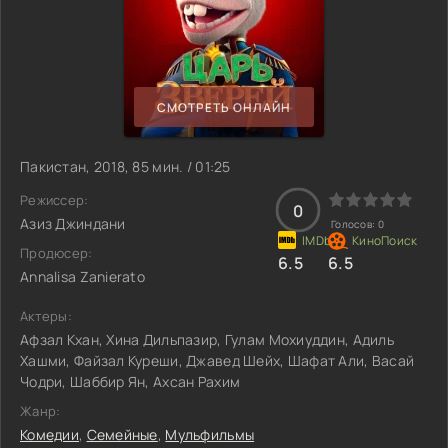
СМОТРЕТЬ ОНЛАЙН
Пакистан, 2018, 85 мин. / 01:25
Режиссер:
0
Азиз Джиндани
Голосов:
0
Продюсер:
6.5
6.5
Annalisa Zanierato
Актеры:
Афзал Кхан, Хина Дильпазир, Гулам Мохиуддин, Адиль
Хашми, Файзал Куреши, Джавед Шейх, Шафат Али, Васай
Чодри, Шаббир Ян, Ахсан Рахим
Жанр:
Комедии
,
Семейные
,
Мульфильмы