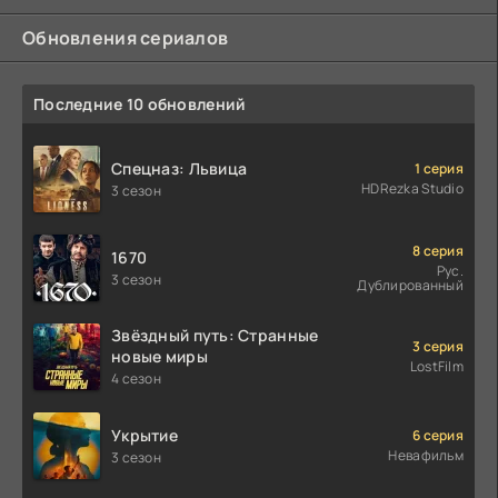
Обновления сериалов
Последние 10 обновлений
Спецназ: Львица
1 серия
HDRezka Studio
3 сезон
8 серия
1670
Рус.
3 сезон
Дублированный
Звёздный путь: Странные
3 серия
новые миры
LostFilm
4 сезон
Укрытие
6 серия
Невафильм
3 сезон