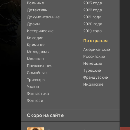
Военные
2023 года
Детективы
2022 года
Документальные
2021 года
Драмы
2020 года
Исторические
2019 года
Комедии
По странам
Криминал
Американские
Мелодрамы
Российские
Мюзиклы
Немецкие
Приключения
Турецкие
Семейные
Французские
Триллеры
Индийские
Ужасы
Фантастика
Фэнтези
Скоро на сайте