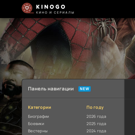
KINOGO
КИНО И СЕРИАЛЫ
Панель навигации
Категории
По году
Биографии
2026 года
Боевики
2025 года
Вестерны
2024 года