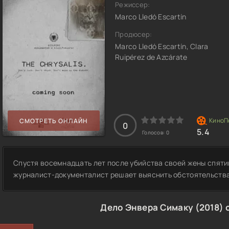
Режиссер:
Marco Lledó Escartín
Продюсер:
Marco Lledó Escartín, Clara
Ruipérez de Azcárate
СМОТРЕТЬ ОНЛАЙН
0
5.4
Голосов:
0
Спустя восемнадцать лет после убийства своей жены спя
журналист-документалист решает выяснить обстоятельства,
Дело Энвера Симаку (2018) 