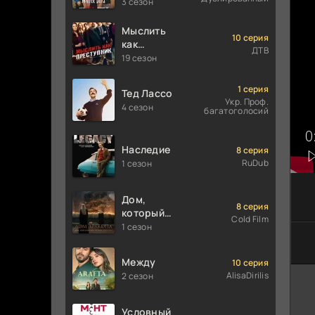
мальчиками
3 сезон
Уолтер
Мыслить
10 серия
как
ДТВ
преступник
19 сезон
1 серия
Тед Лассо
Укр. Проф.
4 сезон
багатоголосий
Наследие
8 серия
RuDub
1 сезон
Дом,
8 серия
который
Cold Film
построили
1 сезон
Драконы
Между
10 серия
AlisaDirilis
2 сезон
Условный