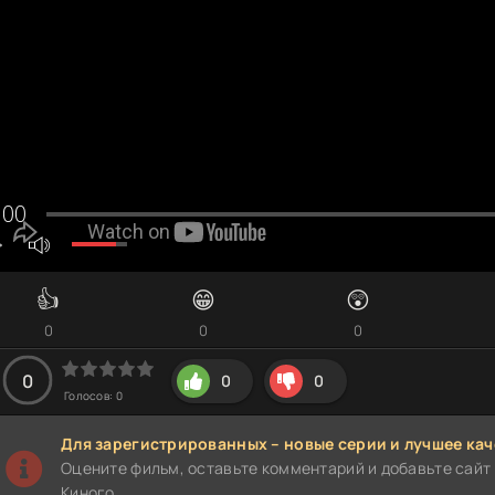
👍
😁
😲
0
0
0
0
0
0
Голосов:
0
Для зарегистрированных – новые серии и лучшее кач
Оцените фильм, оставьте комментарий и добавьте сайт 
Киного.