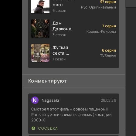
97 серия
мент
Рус. Оригинальный
6 сезон
Дом
7 серия
Дракона
Кравец-Рекордз
3 сезон
Жуткая
6 серия
секта:
TVShows
Колония
1 сезон
Дигнидад
Комментируют
N
Nagasaki
26.02.26
Смотрел этот фильм совсем пацаном!!!
Раньше умели снимать фильмы)комедии
2000-X
СОСЕДКА