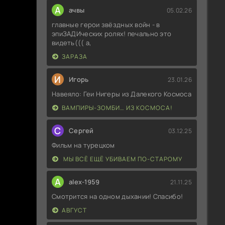
А
ачвы
05.02.26
главные герои звёздных войн - в
эпиЗАДИческих ролях! печально это
видеть((( а,
ЗАРАЗА
И
Игорь
23.01.26
Навеяло: Геи Нигеры из Далекого Космоса
ВАМПИРЫ-ЗОМБИ… ИЗ КОСМОСА!
С
Сергей
03.12.25
Фильм на турецком
МЫ ВСЁ ЕЩЁ УБИВАЕМ ПО-СТАРОМУ
A
alex-1959
21.11.25
Смотрится на одном дыхании! Спасибо!
АВГУСТ