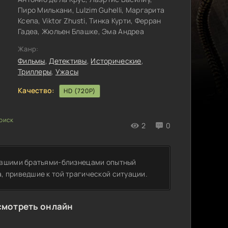
Пиро Милькани, Lulzim Guhelli, Маргарита
Ксепа, Viktor Zhusti, Тинка Курти, Ферран
Гадеа, Жюльен Блашке, Эма Андреа
Жанр:
Фильмы
,
Детективы
,
Исторические
,
Триллеры
,
Ужасы
Качество:
HD (720P)
2
0
тившими братьями-близнецами опытный
 приведшие к той трагической ситуации.
смотреть онлайн