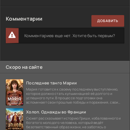
Комментарии
ДОБАВИТЬ
Комментариев еще нет. Хотите быть первым?
Скоро на сайте
Последнее танго Марии
Мария готовится к своему последнему выступлению,
которое должно стать кульминацией её долгого и
успешного пути. В процессе подготовки она
вспоминает свои прошлые победы и поражения, свои
отношения с
Холоп. Однажды во Франции
Сюжет рассказывает историю Гриши, избалованного и
богатого молодого человека, который ведёт
безответственный образ жизни, не заботясь о