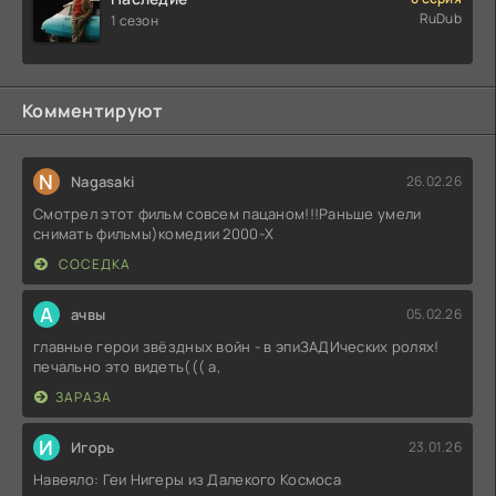
RuDub
1 сезон
Комментируют
N
Nagasaki
26.02.26
Смотрел этот фильм совсем пацаном!!!Раньше умели
снимать фильмы)комедии 2000-X
СОСЕДКА
А
ачвы
05.02.26
главные герои звёздных войн - в эпиЗАДИческих ролях!
печально это видеть((( а,
ЗАРАЗА
И
Игорь
23.01.26
Навеяло: Геи Нигеры из Далекого Космоса