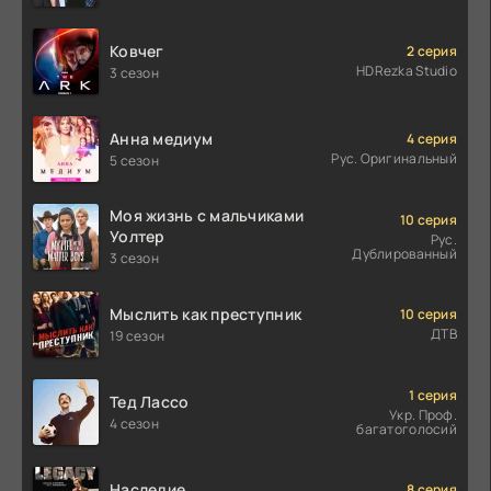
Ковчег
2 серия
HDRezka Studio
3 сезон
Анна медиум
4 серия
Рус. Оригинальный
5 сезон
Моя жизнь с мальчиками
10 серия
Уолтер
Рус.
Дублированный
3 сезон
Мыслить как преступник
10 серия
ДТВ
19 сезон
1 серия
Тед Лассо
Укр. Проф.
4 сезон
багатоголосий
Наследие
8 серия