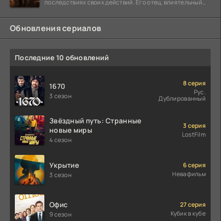
последствиях своих действий. Его отец, влиятельный
бизнесмен,
Обновления сериалов
Последние 10 обновлений
8 серия
1670
Рус.
3 сезон
Дублированный
Звёздный путь: Странные
3 серия
новые миры
LostFilm
4 сезон
Укрытие
6 серия
Невафильм
3 сезон
Офис
27 серия
Кубик в кубе
9 сезон