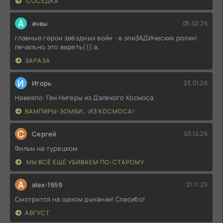
СОСЕДКА
А
ачвы
05.02.26
главные герои звёздных войн - в эпиЗАДИческих ролях!
печально это видеть((( а,
ЗАРАЗА
И
Игорь
23.01.26
Навеяло: Геи Нигеры из Далекого Космоса
ВАМПИРЫ-ЗОМБИ… ИЗ КОСМОСА!
С
Сергей
03.12.25
Фильм на турецком
МЫ ВСЁ ЕЩЁ УБИВАЕМ ПО-СТАРОМУ
A
alex-1959
21.11.25
Смотрится на одном дыхании! Спасибо!
АВГУСТ