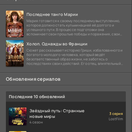
Последнее танго Марии
Мария готовится к своему последнему выступлению,
которое должно стать кульминацией её долгого и
успешного пути. В процессе подготовки она
вспоминает свои прошлые победы и поражения, свои
отношения с
Холоп. Однажды во Франции
Сюжет рассказывает историю Гриши, избалованного и
богатого молодого человека, который ведёт
безответственный образ жизни, не заботясь о
последствиях своих действий. Его отец, влиятельный
бизнесмен,
Обновления сериалов
Последние 10 обновлений
Звёздный путь: Странные
3 серия
новые миры
LostFilm
4 сезон