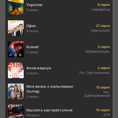
Укрытие
6 серия
Невафильм
3 сезон
Офис
27 серия
Кубик в кубе
9 сезон
Ковчег
2 серия
HDRezka Studio
3 сезон
Анна медиум
4 серия
Рус. Оригинальный
5 сезон
Моя жизнь с мальчиками
10 серия
Уолтер
Рус.
Дублированный
3 сезон
Мыслить как преступник
10 серия
ДТВ
19 сезон