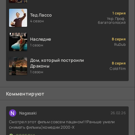
1 серия
Тед Лассо
Укр. Проф.
4 сезон
багатоголосий
Наследие
8 серия
RuDub
1 сезон
Дом, который построили
8 серия
Драконы
Cold Film
1 сезон
Комментируют
N
Nagasaki
26.02.26
Смотрел этот фильм совсем пацаном!!!Раньше умели
снимать фильмы)комедии 2000-X