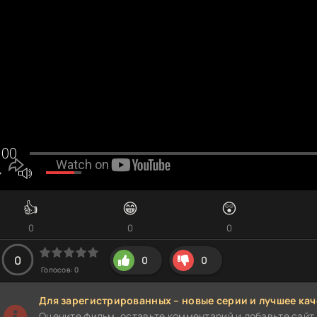
👍
😁
😲
0
0
0
0
0
0
Голосов:
0
Для зарегистрированных – новые серии и лучшее кач
Оцените фильм, оставьте комментарий и добавьте сайт 