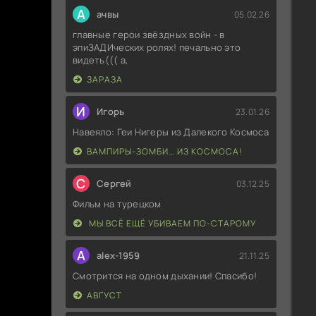
А
ачвы
05.02.26
главные герои звёздных войн - в
эпиЗАДИческих ролях! печально это
видеть((( а,
ЗАРАЗА
И
Игорь
23.01.26
Навеяло: Геи Нигеры из Далекого Космоса
ВАМПИРЫ-ЗОМБИ… ИЗ КОСМОСА!
С
Сергей
03.12.25
Фильм на турецком
МЫ ВСЁ ЕЩЁ УБИВАЕМ ПО-СТАРОМУ
A
alex-1959
21.11.25
Смотрится на одном дыхании! Спасибо!
АВГУСТ