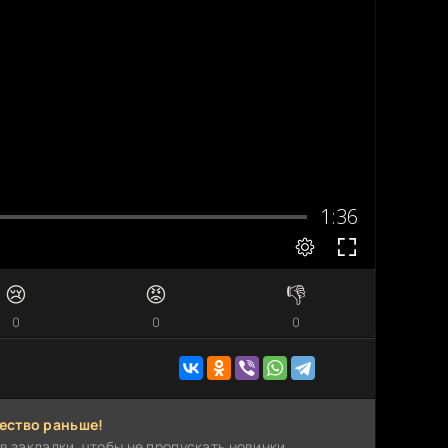
😢
😡
👎
0
0
0
ество раньше!
в закладки, чтобы не пропускать новинки