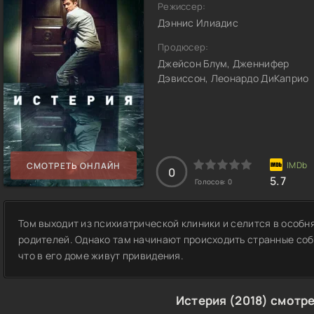
Режиссер:
Дэннис Илиадис
Продюсер:
Джейсон Блум, Дженнифер
Дэвиссон, Леонардо ДиКаприо
СМОТРЕТЬ ОНЛАЙН
0
5.7
Голосов:
0
Том выходит из психиатрической клиники и селится в особня
родителей. Однако там начинают происходить странные собы
что в его доме живут привидения.
Истерия (2018) смотр