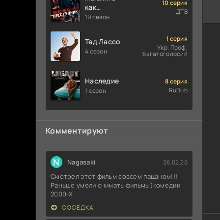
10 серия
как
ДТВ
преступник
19 сезон
1 серия
Тед Лассо
Укр. Проф.
4 сезон
багатоголосий
Наследие
8 серия
RuDub
1 сезон
Комментируют
N
Nagasaki
26.02.26
Смотрел этот фильм совсем пацаном!!!
Раньше умели снимать фильмы)комедии
2000-X
СОСЕДКА