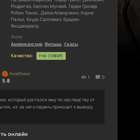
Родригез, Каллэн Мулвей, Гарри Гронер,
Робин Томас, Дэйзи Маккрэкин, Хорхе
Пальо, Коуди Салливан, Браден
Фицджералд
Жанр:
Американские
,
Фильмы
,
Ужасы
Качество:
FHD (1080P)
1
0
5.8
ке, который достался ему по наследству от
тия, из-за чего парень приходит к выводу,
еть онлайн