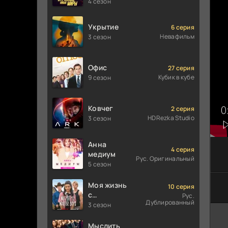
Странные
4 сезон
новые
миры
Укрытие
6 серия
Невафильм
3 сезон
Офис
27 серия
Кубик в кубе
9 сезон
Ковчег
2 серия
HDRezka Studio
3 сезон
Анна
4 серия
медиум
Рус. Оригинальный
5 сезон
Моя жизнь
10 серия
с
Рус.
Дублированный
мальчиками
3 сезон
Уолтер
Мыслить