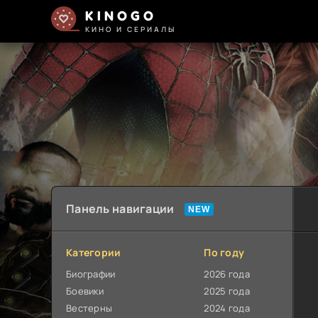
KINOGO
КИНО И СЕРИАЛЫ
Панель навигации
Категории
По году
Биографии
2026 года
Боевики
2025 года
Вестерны
2024 года