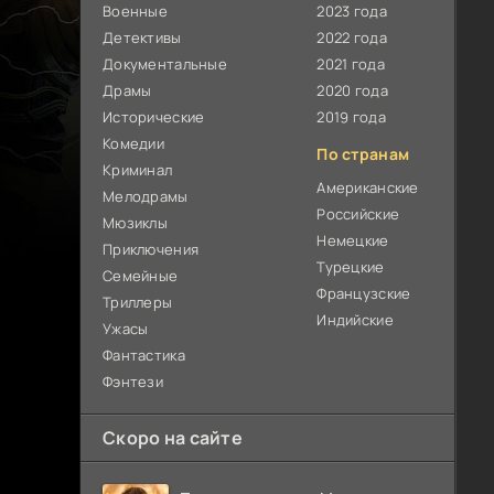
Военные
2023 года
Детективы
2022 года
Документальные
2021 года
Драмы
2020 года
Исторические
2019 года
Комедии
По странам
Криминал
Американские
Мелодрамы
Российские
Мюзиклы
Немецкие
Приключения
Турецкие
Семейные
Французские
Триллеры
Индийские
Ужасы
Фантастика
Фэнтези
Скоро на сайте