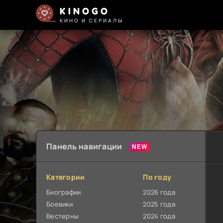
KINOGO
КИНО И СЕРИАЛЫ
Панель навигации
Категории
По году
Биографии
2026 года
Боевики
2025 года
Вестерны
2024 года