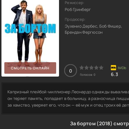
Режиссер:
Роб Гринберг
Продюсер:
Эухенио Дербес, Боб Фишер,
Брендан Фергюсон
СМОТРЕТЬ ОНЛАЙН
0
6.3
Голосов:
0
Капризный плейбой-миллионер Леонардо однажды вываливае
он теряет память, попадает в больницу, а разносчица пицц
за хамство, уверяет его, что он — её муж и отец троих её дет
За бортом (2018) смот