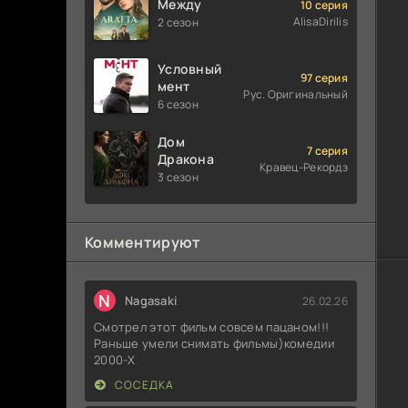
Между
10 серия
AlisaDirilis
2 сезон
Условный
97 серия
мент
Рус. Оригинальный
6 сезон
Дом
7 серия
Дракона
Кравец-Рекордз
3 сезон
Комментируют
N
Nagasaki
26.02.26
Смотрел этот фильм совсем пацаном!!!
Раньше умели снимать фильмы)комедии
2000-X
СОСЕДКА