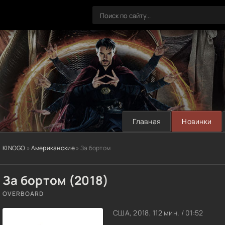
Главная
Новинки
KINOGO
»
Американские
» За бортом
За бортом (2018)
OVERBOARD
США, 2018, 112 мин. / 01:52