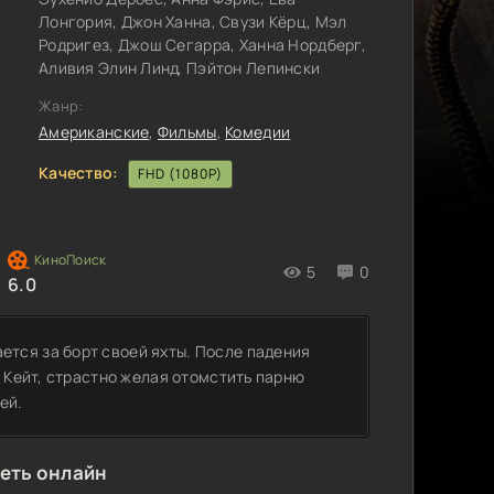
Лонгория, Джон Ханна, Свузи Кёрц, Мэл
Родригез, Джош Сегарра, Ханна Нордберг,
Аливия Элин Линд, Пэйтон Лепински
Жанр:
Американские
,
Фильмы
,
Комедии
Качество:
FHD (1080P)
5
0
6.0
тся за борт своей яхты. После падения
ы Кейт, страстно желая отомстить парню
ей.
реть онлайн