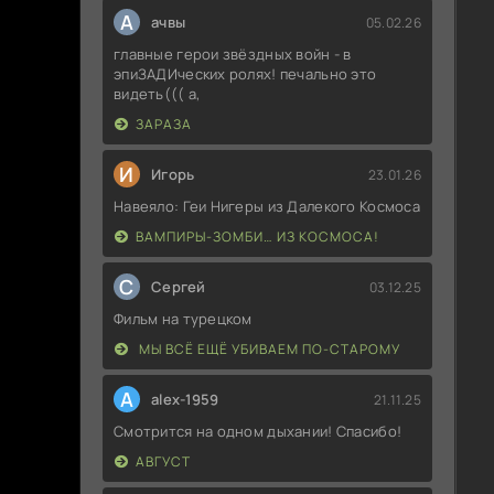
А
ачвы
05.02.26
главные герои звёздных войн - в
эпиЗАДИческих ролях! печально это
видеть((( а,
ЗАРАЗА
И
Игорь
23.01.26
Навеяло: Геи Нигеры из Далекого Космоса
ВАМПИРЫ-ЗОМБИ… ИЗ КОСМОСА!
С
Сергей
03.12.25
Фильм на турецком
МЫ ВСЁ ЕЩЁ УБИВАЕМ ПО-СТАРОМУ
A
alex-1959
21.11.25
Смотрится на одном дыхании! Спасибо!
АВГУСТ