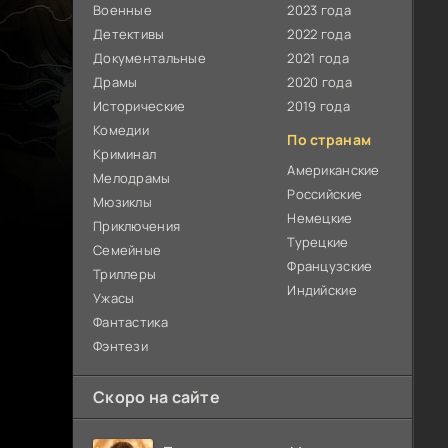
Военные
2023 года
Детективы
2022 года
Документальные
2021 года
Драмы
2020 года
Исторические
2019 года
Комедии
По странам
Криминал
Американские
Мелодрамы
Российские
Мюзиклы
Немецкие
Приключения
Турецкие
Семейные
Французские
Триллеры
Индийские
Ужасы
Фантастика
Фэнтези
Скоро на сайте