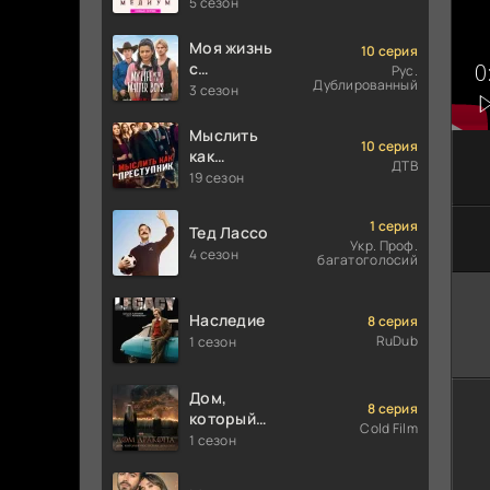
5 сезон
Моя жизнь
10 серия
с
Рус.
Дублированный
мальчиками
3 сезон
Уолтер
Мыслить
10 серия
как
ДТВ
преступник
19 сезон
1 серия
Тед Лассо
Укр. Проф.
4 сезон
багатоголосий
Наследие
8 серия
RuDub
1 сезон
Дом,
8 серия
который
Cold Film
построили
1 сезон
Драконы