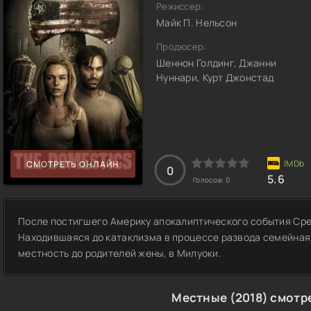
Режиссер:
Майк П. Нельсон
Продюсер:
Шеннон Голдинг, Джанни
Нуннари, Курт Джонстад
СМОТРЕТЬ ОНЛАЙН
0
5.6
Голосов:
0
После постигшего Америку апокалиптического события Сред
Находившаяся до катаклизма в процессе развода семейная
местность до родителей жены, в Милуоки.
Местные (2018) смотр