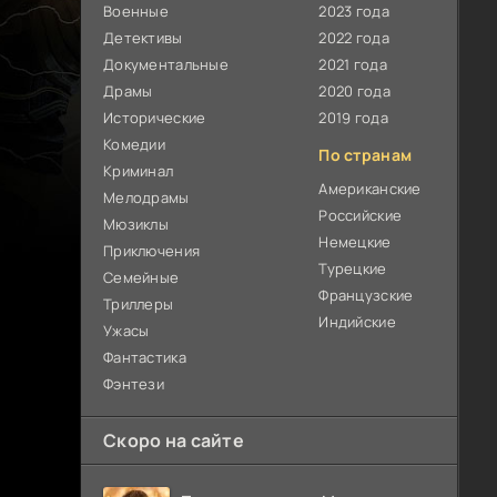
Военные
2023 года
Детективы
2022 года
Документальные
2021 года
Драмы
2020 года
Исторические
2019 года
Комедии
По странам
Криминал
Американские
Мелодрамы
Российские
Мюзиклы
Немецкие
Приключения
Турецкие
Семейные
Французские
Триллеры
Индийские
Ужасы
Фантастика
Фэнтези
Скоро на сайте