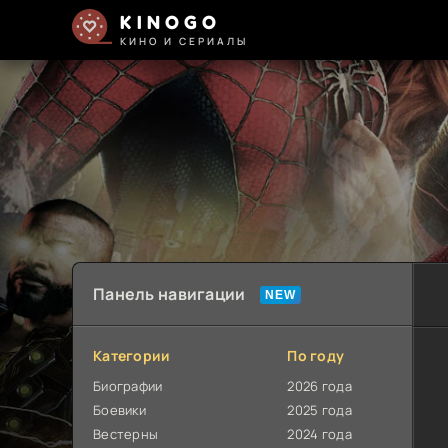
KINOGO
КИНО И СЕРИАЛЫ
Панель навигации
Категории
По году
Биографии
2026 года
Боевики
2025 года
Вестерны
2024 года