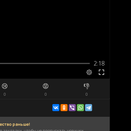
😢
😡
👎
0
0
0
ество раньше!
в закладки, чтобы не пропускать новинки