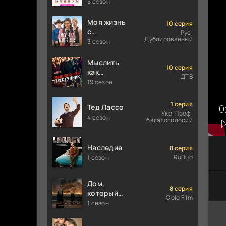
5 сезон
Моя жизнь
10 серия
с
Рус.
Дублированный
мальчиками
3 сезон
Уолтер
Мыслить
10 серия
как
ДТВ
преступник
19 сезон
1 серия
Тед Лассо
Укр. Проф.
4 сезон
багатоголосий
Наследие
8 серия
RuDub
1 сезон
Дом,
8 серия
который
Cold Film
построили
1 сезон
Драконы