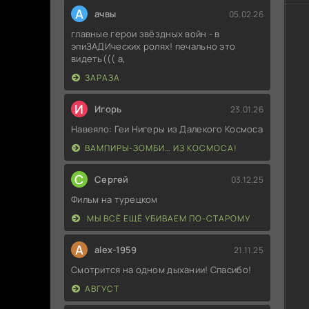
А
ачвы
05.02.26
главные герои звёздных войн - в
эпиЗАДИческих ролях! печально это
видеть((( а,
ЗАРАЗА
И
Игорь
23.01.26
Навеяло: Геи Нигеры из Далекого Космоса
ВАМПИРЫ-ЗОМБИ… ИЗ КОСМОСА!
С
Сергей
03.12.25
Фильм на турецком
МЫ ВСЁ ЕЩЁ УБИВАЕМ ПО-СТАРОМУ
A
alex-1959
21.11.25
Смотрится на одном дыхании! Спасибо!
АВГУСТ