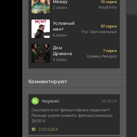
Между
10 серия
AlisaDirilis
2 сезон
Условный
97 серия
мент
Рус. Оригинальный
6 сезон
Дом
7 серия
Дракона
Кравец-Рекордз
3 сезон
Комментируют
N
Nagasaki
26.02.26
Смотрел этот фильм совсем пацаном!!!
Раньше умели снимать фильмы)комедии
2000-X
СОСЕДКА