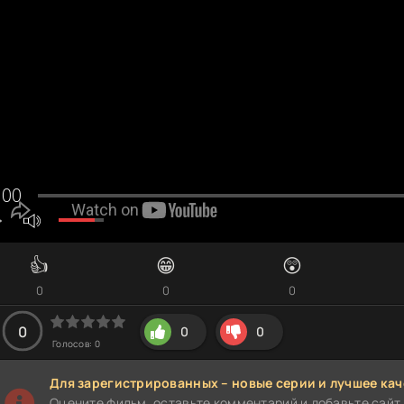
👍
😁
😲
0
0
0
0
0
0
Голосов:
0
Для зарегистрированных – новые серии и лучшее кач
Оцените фильм, оставьте комментарий и добавьте сайт 