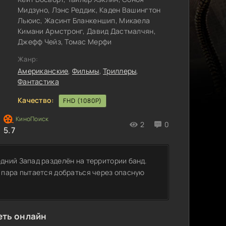
Мидзуно, Лэнс Реддик, Каден Вашингтон
Льюис, Жасинт Бланкеншип, Микаела
Кимани Армстронг, Давид Дастмалчян,
Джефф Чейз, Томас Мерфи
Жанр:
Американские
,
Фильмы
,
Триллеры
,
Фантастика
Качество:
FHD (1080P)
2
0
5.7
ний Запад разделён на территории банд.
 пара пытается добраться через опасную
еть онлайн