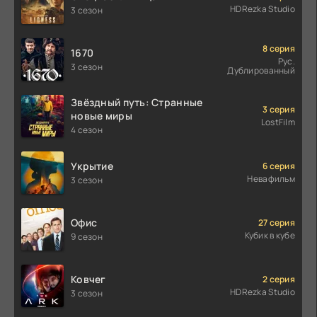
HDRezka Studio
3 сезон
8 серия
1670
Рус.
3 сезон
Дублированный
Звёздный путь: Странные
3 серия
новые миры
LostFilm
4 сезон
Укрытие
6 серия
Невафильм
3 сезон
Офис
27 серия
Кубик в кубе
9 сезон
Ковчег
2 серия
HDRezka Studio
3 сезон