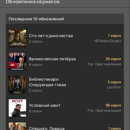
Обновления сериалов
Последние 10 обновлений
Сто лет одиночества
7 серия
HDRezka Studio
2 сезон
Великолепная пятёрка
28 серия
Рус. Оригинальный
8 сезон
Библиотекари:
3 серия
Следующая глава
LostFilm
2 сезон
Условный мент
98 серия
Рус. Оригинальный
6 сезон
Спецназ: Львица
1 серия