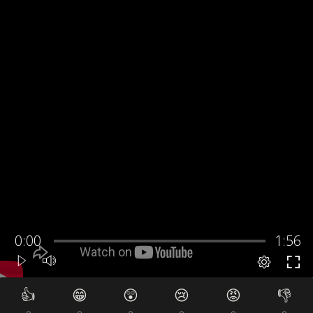
👍
😁
😲
😢
😡
👎