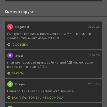
Комментируют
N
Nagasaki
26.02.26
Смотрел этот фильм совсем пацаном!!!Раньше умели
снимать фильмы)комедии 2000-X
СОСЕДКА
А
ачвы
05.02.26
главные герои звёздных войн - в эпиЗАДИческих ролях!
печально это видеть((( а,
ЗАРАЗА
И
Игорь
23.01.26
Навеяло: Геи Нигеры из Далекого Космоса
ВАМПИРЫ-ЗОМБИ… ИЗ КОСМОСА!