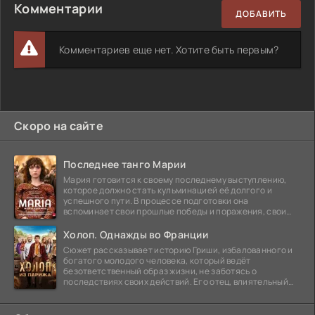
Комментарии
ДОБАВИТЬ
Комментариев еще нет. Хотите быть первым?
Скоро на сайте
Последнее танго Марии
Мария готовится к своему последнему выступлению,
которое должно стать кульминацией её долгого и
успешного пути. В процессе подготовки она
вспоминает свои прошлые победы и поражения, свои
отношения с
Холоп. Однажды во Франции
Сюжет рассказывает историю Гриши, избалованного и
богатого молодого человека, который ведёт
безответственный образ жизни, не заботясь о
последствиях своих действий. Его отец, влиятельный
бизнесмен,