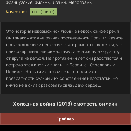
Французские
,
Фильмы
,
Драмы
,
Мелодрамы
Качество:
FHD (1080P)
Это история невозможной любви в невозможное время.
Они знакомятся на руинах послевоенной Польши. Разное
происхождение и несхожие темпераменты – кажется, что
они совершенно несовместимы. И все же им никуда друг
от друга не деться. На протяжении лет они расстаются и
встречаются вновь и вновь – в Берлине, Югославии и
Париже… На пути их любви встают политика,
превратности судьбы и их собственные недостатки, но
ничто не в силах разорвать связь двух сердец.
Холодная война (2018) смотреть онлайн
Трейлер