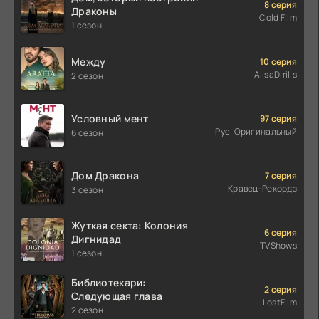
8 серия
Драконы
Cold Film
1 сезон
Между
10 серия
AlisaDirilis
2 сезон
Условный мент
97 серия
Рус. Оригинальный
6 сезон
Дом Дракона
7 серия
Кравец-Рекордз
3 сезон
Жуткая секта: Колония
6 серия
Дигнидад
TVShows
1 сезон
Библиотекари:
2 серия
Следующая глава
LostFilm
2 сезон