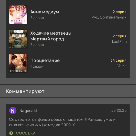
Анна медиум
2 серия
Рус. Оригинальный
5 сезон
Ходячие мертвецы:
2 серия
Мертвый город
LostFilm
3 сезон
Процветание
34 серия
Voize
1 сезон
Комментируют
N
Nagasaki
26.02.26
Смотрел этот фильм совсем пацаном!!!Раньше умели
снимать фильмы)комедии 2000-X
СОСЕДКА