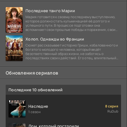
Последнее танго Марии
Мария готовится к своему последнему выступлению,
которое должно стать кульминацией её долгого и
успешного пути. В процессе подготовки она
вспоминает свои прошлые победы и поражения, свои
отношения с
Холоп. Однажды во Франции
Сюжет рассказывает историю Гриши, избалованного и
богатого молодого человека, который ведёт
безответственный образ жизни, не заботясь о
последствиях своих действий. Его отец, влиятельный
бизнесмен,
Обновления сериалов
Последние 10 обновлений
Наследие
8 серия
RuDub
1 сезон
Дом, который построили