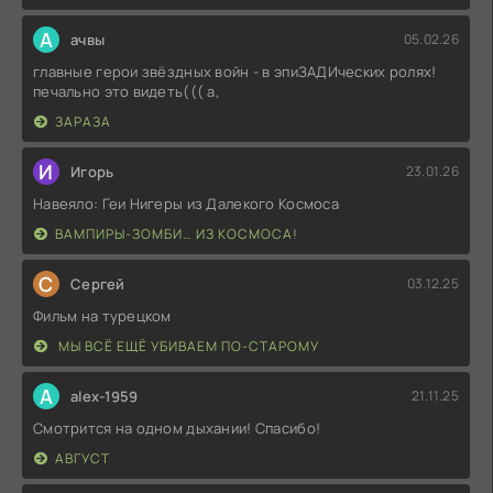
А
ачвы
05.02.26
главные герои звёздных войн - в эпиЗАДИческих ролях!
печально это видеть((( а,
ЗАРАЗА
И
Игорь
23.01.26
Навеяло: Геи Нигеры из Далекого Космоса
ВАМПИРЫ-ЗОМБИ… ИЗ КОСМОСА!
С
Сергей
03.12.25
Фильм на турецком
МЫ ВСЁ ЕЩЁ УБИВАЕМ ПО-СТАРОМУ
A
alex-1959
21.11.25
Смотрится на одном дыхании! Спасибо!
АВГУСТ