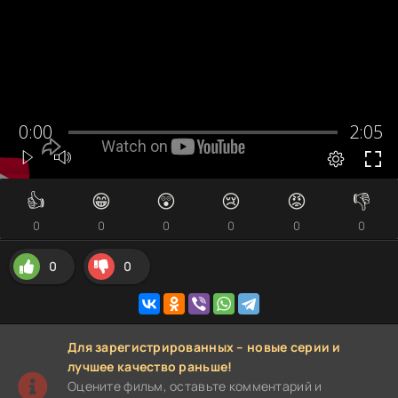
👍
😁
😲
😢
😡
👎
0
0
0
0
0
0
0
0
Для зарегистрированных – новые серии и
лучшее качество раньше!
Оцените фильм, оставьте комментарий и