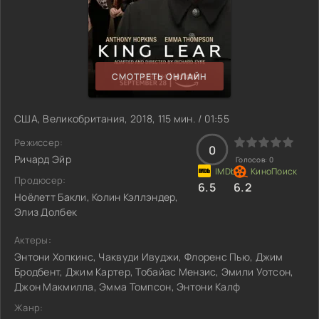
СМОТРЕТЬ ОНЛАЙН
США, Великобритания, 2018, 115 мин. / 01:55
Режиссер:
0
Ричард Эйр
Голосов:
0
Продюсер:
6.5
6.2
Ноёлетт Бакли, Колин Кэллэндер,
Элиз Долбек
Актеры:
Энтони Хопкинс, Чаквуди Ивуджи, Флоренс Пью, Джим
Бродбент, Джим Картер, Тобайас Мензис, Эмили Уотсон,
Джон Макмилла, Эмма Томпсон, Энтони Калф
Жанр: