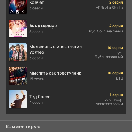
Ковчег
2 серия
HDRezka Studio
3 сезон
Анна медиум
4 серия
Рус. Оригинальный
5 сезон
Моя жизнь с мальчиками
10 серия
Уолтер
Рус.
Дублированный
3 сезон
Мыслить как преступник
10 серия
ДТВ
19 сезон
1 серия
Тед Лассо
Укр. Проф.
4 сезон
багатоголосий
Комментируют