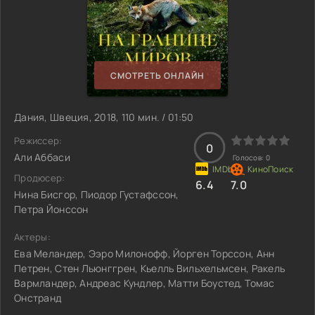
СМОТРЕТЬ ОНЛАЙН
Дания, Швеция, 2018, 110 мин. / 01:50
Режиссер:
0
Али Аббаси
Голосов:
0
Продюсер:
6.4
7.0
Нина Бисгор, Пиодор Густафссон,
Петра Йонссон
Актеры:
Ева Меландер, Ээро Милонофф, Йорген Торссон, Анн
Петрен, Стен Льюнггрен, Кьелль Вильхельмсен, Ракель
Вармландер, Андреас Кундлер, Матти Боустед, Томас
Онстранд