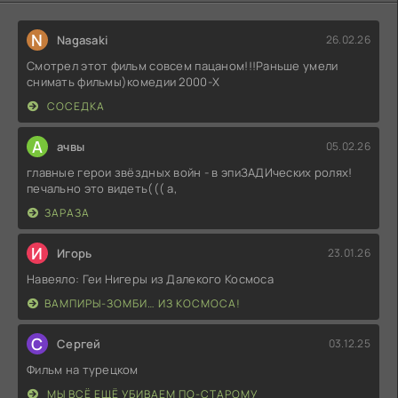
N
Nagasaki
26.02.26
Смотрел этот фильм совсем пацаном!!!Раньше умели
снимать фильмы)комедии 2000-X
СОСЕДКА
А
ачвы
05.02.26
главные герои звёздных войн - в эпиЗАДИческих ролях!
печально это видеть((( а,
ЗАРАЗА
И
Игорь
23.01.26
Навеяло: Геи Нигеры из Далекого Космоса
ВАМПИРЫ-ЗОМБИ… ИЗ КОСМОСА!
С
Сергей
03.12.25
Фильм на турецком
МЫ ВСЁ ЕЩЁ УБИВАЕМ ПО-СТАРОМУ