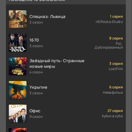
Спецназ: Львица
1 серия
HDRezka Studio
3 сезон
8 серия
1670
Рус.
3 сезон
Дублированный
Звёздный путь: Странные
3 серия
новые миры
LostFilm
4 сезон
Укрытие
6 серия
Невафильм
3 сезон
Офис
27 серия
Кубик в кубе
9 сезон