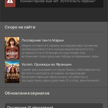
Комментариев еще нет. Хотите быть первым?
Скоро на сайте
Последнее танго Марии
Мария готовится к своему последнему выступлению,
которое должно стать кульминацией её долгого и
успешного пути. В процессе подготовки она
вспоминает свои прошлые победы и поражения, свои
отношения с
Холоп. Однажды во Франции
Сюжет рассказывает историю Гриши, избалованного и
богатого молодого человека, который ведёт
безответственный образ жизни, не заботясь о
последствиях своих действий. Его отец, влиятельный
бизнесмен,
Обновления сериалов
Последние 10 обновлений