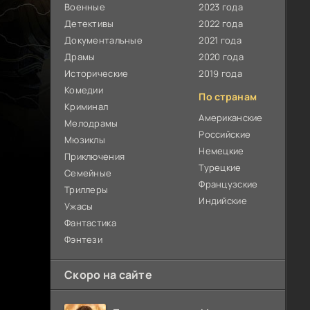
Военные
2023 года
Детективы
2022 года
Документальные
2021 года
Драмы
2020 года
Исторические
2019 года
Комедии
По странам
Криминал
Американские
Мелодрамы
Российские
Мюзиклы
Немецкие
Приключения
Турецкие
Семейные
Французские
Триллеры
Индийские
Ужасы
Фантастика
Фэнтези
Скоро на сайте