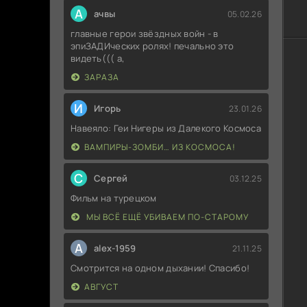
А
ачвы
05.02.26
главные герои звёздных войн - в
эпиЗАДИческих ролях! печально это
видеть((( а,
ЗАРАЗА
И
Игорь
23.01.26
Навеяло: Геи Нигеры из Далекого Космоса
ВАМПИРЫ-ЗОМБИ… ИЗ КОСМОСА!
С
Сергей
03.12.25
Фильм на турецком
МЫ ВСЁ ЕЩЁ УБИВАЕМ ПО-СТАРОМУ
A
alex-1959
21.11.25
Смотрится на одном дыхании! Спасибо!
АВГУСТ