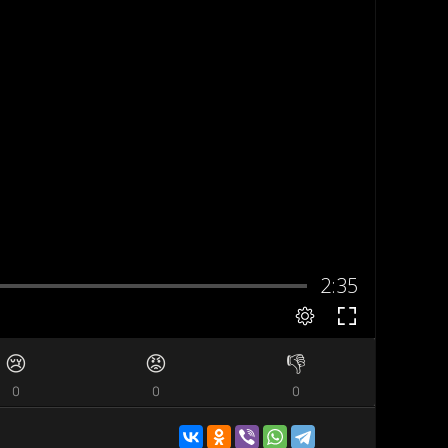
😢
😡
👎
0
0
0