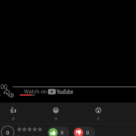
👍
😁
😲
0
0
0
0
0
0