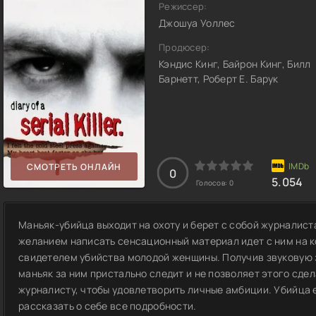
Режиссер:
Джошуа Уоллес
Продюсер:
Кэндис Кинг, Байрон Кинг, Билл
Барнетт, Роберт Е. Барук
СМОТРЕТЬ ОНЛАЙН
0
5.054
Голосов:
0
Маньяк-убийца выходит на охоту и берет с собой журналиста
желанием написать сенсационный материал идет с ним на к
свидетелем убийства молодой женщины. Получив звуковую з
маньяк за ним пристально следит и не позволяет этого сде
журналисту, чтобы удовлетворить личные амбиции. Убийца е
рассказать о себе все подробности.