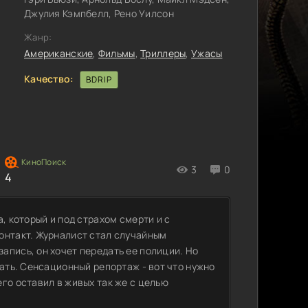
Джулия Кэмпбелл, Рено Уилсон
Жанр:
Американские
,
Фильмы
,
Триллеры
,
Ужасы
Качество:
BDRIP
3
0
4
, который и под страхом смерти и с
онтакт. Журналист стал случайным
апись, он хочет передать ее полиции. Но
лать. Сенсационный репортаж - вот что нужно
го оставил в живых так же с целью