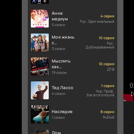
Анна
4 серия
медиум
Рус. Оригинальный
5 сезон
Моя жизнь
10 серия
с
Рус.
Дублированный
мальчиками
3 сезон
Уолтер
Мыслить
10 серия
как
ДТВ
преступник
19 сезон
1 серия
Тед Лассо
Укр. Проф.
4 сезон
багатоголосий
Наследие
8 серия
RuDub
1 сезон
Дом,