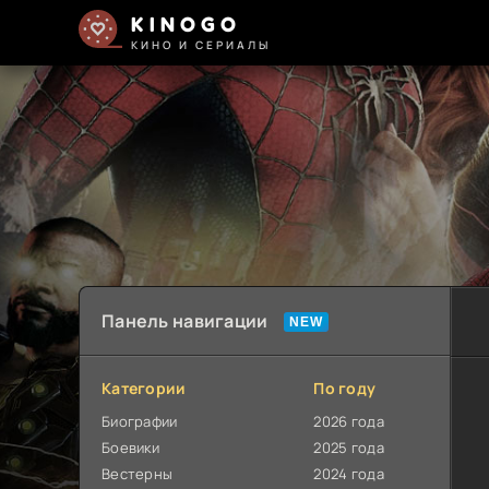
KINOGO
КИНО И СЕРИАЛЫ
Панель навигации
Категории
По году
Биографии
2026 года
Боевики
2025 года
Вестерны
2024 года