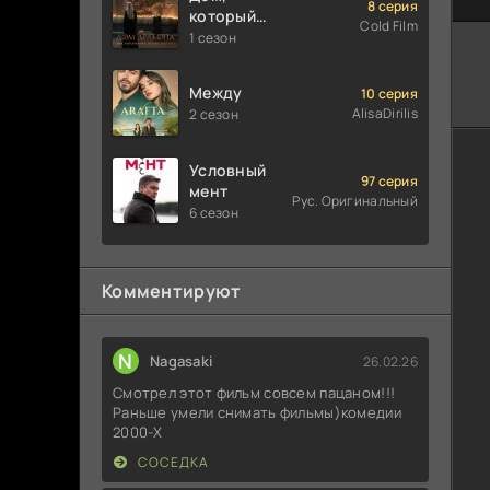
8 серия
который
Cold Film
построили
1 сезон
Драконы
Между
10 серия
AlisaDirilis
2 сезон
Условный
97 серия
мент
Рус. Оригинальный
6 сезон
Комментируют
N
Nagasaki
26.02.26
Смотрел этот фильм совсем пацаном!!!
Раньше умели снимать фильмы)комедии
2000-X
СОСЕДКА