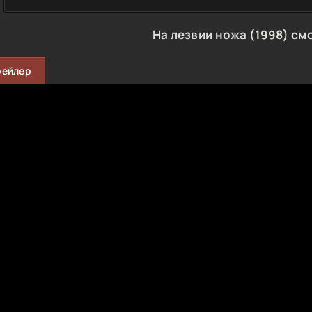
На лезвии ножа (1998) см
рейлер