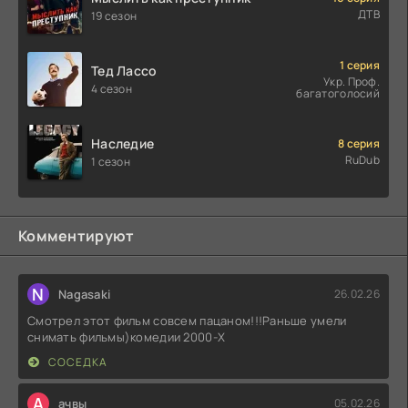
ДТВ
19 сезон
1 серия
Тед Лассо
Укр. Проф.
4 сезон
багатоголосий
Наследие
8 серия
RuDub
1 сезон
Комментируют
N
Nagasaki
26.02.26
Смотрел этот фильм совсем пацаном!!!Раньше умели
снимать фильмы)комедии 2000-X
СОСЕДКА
А
ачвы
05.02.26