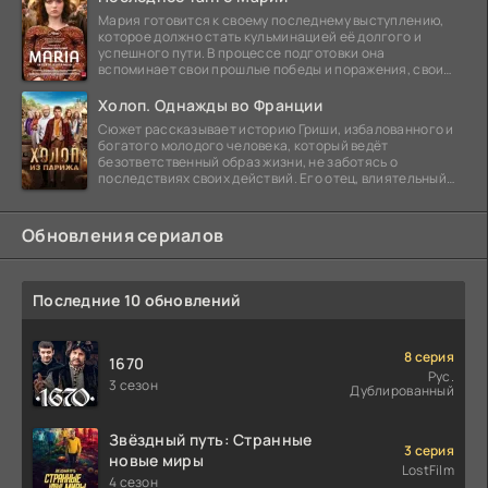
Мария готовится к своему последнему выступлению,
которое должно стать кульминацией её долгого и
успешного пути. В процессе подготовки она
вспоминает свои прошлые победы и поражения, свои
отношения с
Холоп. Однажды во Франции
Сюжет рассказывает историю Гриши, избалованного и
богатого молодого человека, который ведёт
безответственный образ жизни, не заботясь о
последствиях своих действий. Его отец, влиятельный
бизнесмен,
Обновления сериалов
Последние 10 обновлений
8 серия
1670
Рус.
3 сезон
Дублированный
Звёздный путь: Странные
3 серия
новые миры
LostFilm
4 сезон