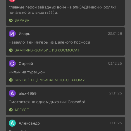
главные герои звёздных войн - в эпиЗАДИческих ролях!
печально это видеть((( а,
ЗАРАЗА
И
Игорь
23.01.26
Навеяло: Геи Нигеры из Далекого Космоса
ВАМПИРЫ-ЗОМБИ… ИЗ КОСМОСА!
С
Сергей
03.12.25
Фильм на турецком
МЫ ВСЁ ЕЩЁ УБИВАЕМ ПО-СТАРОМУ
A
alex-1959
21.11.25
Смотрится на одном дыхании! Спасибо!
АВГУСТ
А
Александр
17.11.25