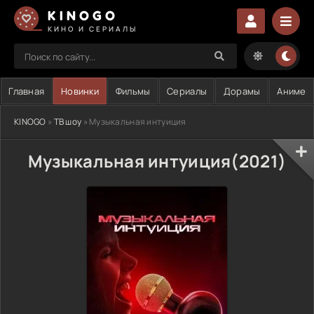
KINOGO
КИНО И СЕРИАЛЫ
Главная
Новинки
Фильмы
Сериалы
Дорамы
Аниме
KINOGO
»
ТВ шоу
» Музыкальная интуиция
Музыкальная интуиция(2021)