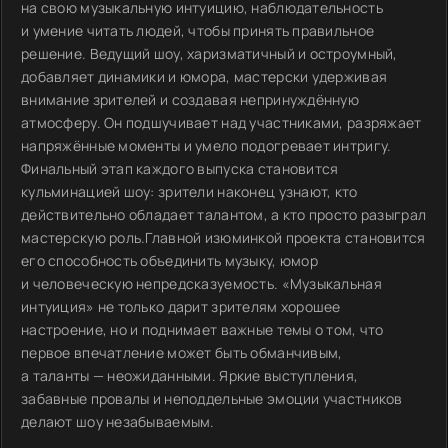
на свою музыкальную интуицию, наблюдательность
и умение читать людей, чтобы принять правильное
решение. Ведущий шоу, харизматичный и остроумный,
добавляет динамики и юмора, мастерски удерживая
внимание зрителей и создавая непринуждённую
атмосферу. Он подшучивает над участниками, разряжает
напряжённые моменты и умело подогревает интригу.
Финальный этап каждого выпуска становится
кульминацией шоу: зрители наконец узнают, кто
действительно обладает талантом, а кто просто разыграл
мастерскую роль.Главной изюминкой проекта становится
его способность объединить музыку, юмор
и человеческую непредсказуемость. «Музыкальная
интуиция» не только дарит зрителям хорошее
настроение, но и поднимает важные темы о том, что
первое впечатление может быть обманчивым,
а таланты — неожиданными. Яркие выступления,
забавные провалы и неподдельные эмоции участников
делают шоу незабываемым.