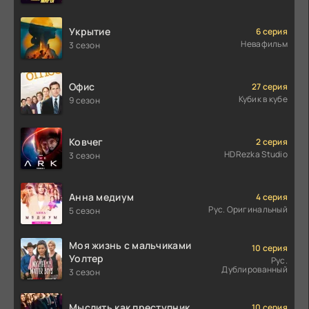
Укрытие
6 серия
Невафильм
3 сезон
Офис
27 серия
Кубик в кубе
9 сезон
Ковчег
2 серия
HDRezka Studio
3 сезон
Анна медиум
4 серия
Рус. Оригинальный
5 сезон
Моя жизнь с мальчиками
10 серия
Уолтер
Рус.
Дублированный
3 сезон
Мыслить как преступник
10 серия