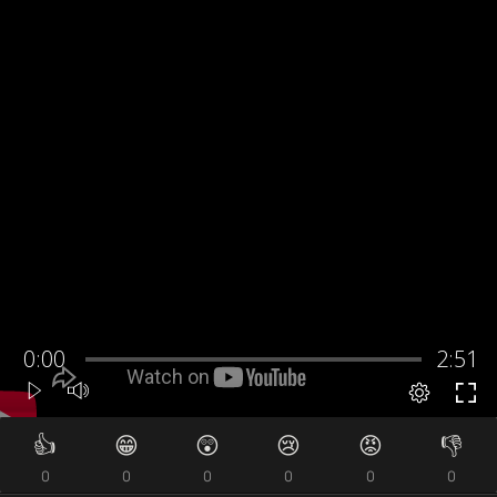
👍
😁
😲
😢
😡
👎
0
0
0
0
0
0