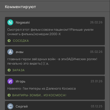
Комментируют
N
Nagasaki
26.02.26
Смотрел этот фильм совсем пацаном!!!Раньше умели
снимать фильмы)комедии 2000-X
СОСЕДКА
А
ачвы
05.02.26
главные герои звёздных войн - в эпиЗАДИческих ролях!
печально это видеть((( а,
ЗАРАЗА
И
Игорь
23.01.26
Навеяло: Геи Нигеры из Далекого Космоса
ВАМПИРЫ-ЗОМБИ… ИЗ КОСМОСА!
С
Сергей
03.12.25