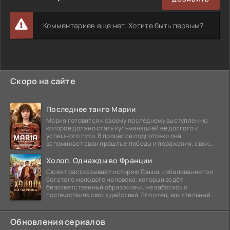
Комментариев еще нет. Хотите быть первым?
Скоро на сайте
Последнее танго Марии
Мария готовится к своему последнему выступлению,
которое должно стать кульминацией её долгого и
успешного пути. В процессе подготовки она
вспоминает свои прошлые победы и поражения, свои
отношения с
Холоп. Однажды во Франции
Сюжет рассказывает историю Гриши, избалованного и
богатого молодого человека, который ведёт
безответственный образ жизни, не заботясь о
последствиях своих действий. Его отец, влиятельный
бизнесмен,
Обновления сериалов