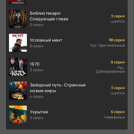
Библиотекари:
3 серия
Следующая глава
LostFilm
2 сезон
Условный мент
98 серия
Рус. Оригинальный
6 сезон
8 серия
1670
Рус.
3 сезон
Дублированный
Звёздный путь: Странные
3 серия
новые миры
LostFilm
4 сезон
Укрытие
6 серия
Невафильм
3 сезон