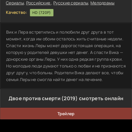
Сериалы
,
Российские
,
Русские сериалы
,
Мелодрамы
Качество:
HD (720P)
Вик и Лера встретились и полюбили друг друга в тот
момент, когда им обоим осталось жить считаные недели.
Спасти жизнь Леры может дорогостоящая операция, на
которую у родителей девушки нет денег. А спасти Вика —
донорские органы Леры. У них одна редкая группа крови.
Но молодые люди думают только о любви и не признаются
друг другу, что больны. Родители Вика делают все, чтобы
семья Леры не смогла найти денег на лечение.
Двое против смерти (2019) смотреть онлайн
Трейлер