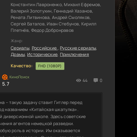
Константин Лавроненко, Михаил Ефремов,
Валерий Золотухин, Геннадий Хазанов,
Рената Литвинова, Андрей Смоляков,
Сергей Баталов, Иван Стебунов, Кирилл
Плетнёв, Федор Добронравов
Жанр:
Сериалы
,
Российские
,
Русские сериалы
,
Драмы
,
Исторические
,
Приключения
Качество:
FHD (1080P)
44
0
5.7
а – такую задачу ставит Гитлер перед
од названием «Китайская шкатулка».
й диверсионной школе. Здесь советские
чения агентов немецкой разведки.
обую роль в истории. Им оказывается