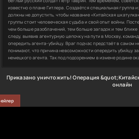
беглый русский солдат Пётр Таврин. Тем временем, советс
известно о плане Гитлера. Создаётся специальная группа 
должны не допустить, чтобы название «Китайская шкатулка
группы стоит человеческая судьба и свой опыт войны. Пост
чем больше разоблачений, тем больше загадок и тем ближе 
следу, выявив агентурную цепочку на пути в Москву, коман
опередить агента-убийцу. Враг подчас предстаёт в самом 
понимают, что причина невозможности опередить убийцу за
немецкого агента. Так под подозрением в измене родине о
Приказано уничтожить! Операция &quot;Китайск
онлайн
рейлер