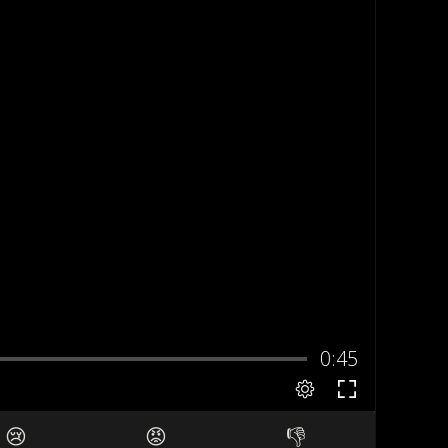
😢
😡
👎