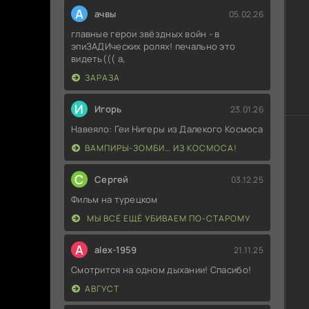
А
ачвы
05.02.26
главные герои звёздных войн - в
эпиЗАДИческих ролях! печально это
видеть((( а,
ЗАРАЗА
И
Игорь
23.01.26
Навеяло: Геи Нигеры из Далекого Космоса
ВАМПИРЫ-ЗОМБИ… ИЗ КОСМОСА!
С
Сергей
03.12.25
Фильм на турецком
МЫ ВСЁ ЕЩЁ УБИВАЕМ ПО-СТАРОМУ
A
alex-1959
21.11.25
Смотрится на одном дыхании! Спасибо!
АВГУСТ