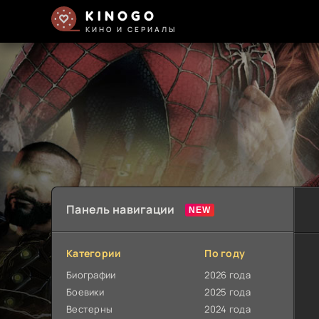
KINOGO
КИНО И СЕРИАЛЫ
Панель навигации
Категории
По году
Биографии
2026 года
Боевики
2025 года
Вестерны
2024 года