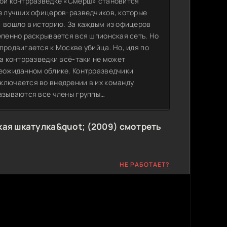
кой контрразведке «Смерш» становится
из лучших офицеров-разведчиков, которые
» вошло в историю. За каждым из офицеров
епенно раскрывается вся шпионская сеть. Но
продвигается к Москве убийца. Но, идя по
да контрразведки всё-таки не может
неожиданном облике. Контрразведчики
ключается во внедрении в их команду
казываются все члены группы…
ая шкатулка&quot; (2009) смотреть
НЕ РАБОТАЕТ?