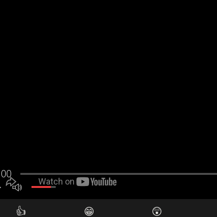
👍
😁
😲