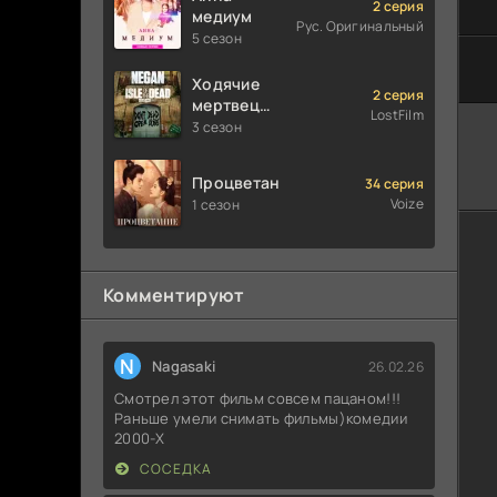
2 серия
медиум
Рус. Оригинальный
5 сезон
Ходячие
2 серия
мертвецы:
LostFilm
Мертвый
3 сезон
город
Процветание
34 серия
Voize
1 сезон
Комментируют
N
Nagasaki
26.02.26
Смотрел этот фильм совсем пацаном!!!
Раньше умели снимать фильмы)комедии
2000-X
СОСЕДКА