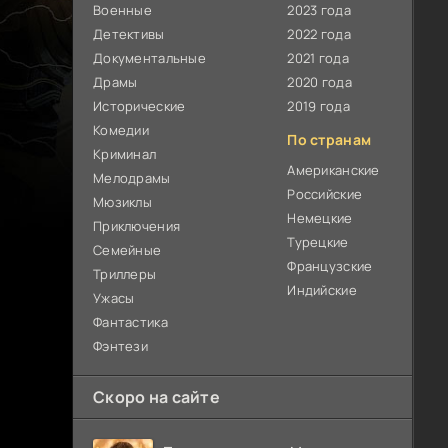
Военные
2023 года
Детективы
2022 года
Документальные
2021 года
Драмы
2020 года
Исторические
2019 года
Комедии
По странам
Криминал
Американские
Мелодрамы
Российские
Мюзиклы
Немецкие
Приключения
Турецкие
Семейные
Французские
Триллеры
Индийские
Ужасы
Фантастика
Фэнтези
Скоро на сайте