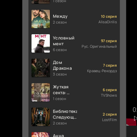
построили
1 сезон
Драконы
Между
10 серия
AlisaDirilis
2 сезон
Условный
97 серия
мент
Рус. Оригинальный
6 сезон
Дом
7 серия
Дракона
Кравец-Рекордз
3 сезон
Жуткая
6 серия
секта:
TVShows
Колония
1 сезон
Дигнидад
Библиотекари:
2 серия
Следующая
LostFilm
глава
2 сезон
Анна