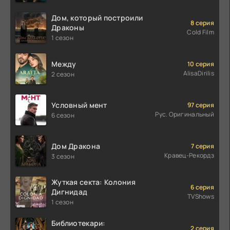
Дом, который построили
8 серия
Драконы
Cold Film
1 сезон
Между
10 серия
AlisaDirilis
2 сезон
Условный мент
97 серия
Рус. Оригинальный
6 сезон
Дом Дракона
7 серия
Кравец-Рекордз
3 сезон
Жуткая секта: Колония
6 серия
Дигнидад
TVShows
1 сезон
Библиотекари:
2 серия