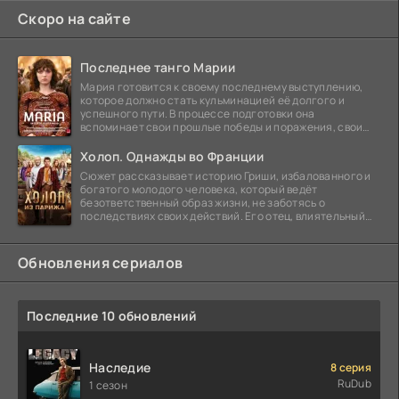
Скоро на сайте
Последнее танго Марии
Мария готовится к своему последнему выступлению,
которое должно стать кульминацией её долгого и
успешного пути. В процессе подготовки она
вспоминает свои прошлые победы и поражения, свои
отношения с
Холоп. Однажды во Франции
Сюжет рассказывает историю Гриши, избалованного и
богатого молодого человека, который ведёт
безответственный образ жизни, не заботясь о
последствиях своих действий. Его отец, влиятельный
бизнесмен,
Обновления сериалов
Последние 10 обновлений
Наследие
8 серия
RuDub
1 сезон