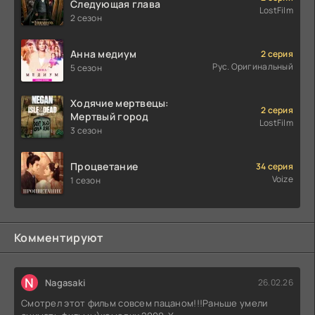
Следующая глава
LostFilm
2 сезон
Анна медиум
2 серия
Рус. Оригинальный
5 сезон
Ходячие мертвецы:
2 серия
Мертвый город
LostFilm
3 сезон
Процветание
34 серия
Voize
1 сезон
Комментируют
N
Nagasaki
26.02.26
Смотрел этот фильм совсем пацаном!!!Раньше умели