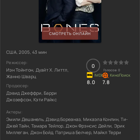
СМОТРЕТЬ ОНЛАЙН
США, 2005, 43 мин
Режиссер:
0
Иэн Тойнтон, Дуайт Х. Литтл,
Голосов:
0
Жанно Шварц
8.0
7.8
Продюсер:
Дэвид Джеффри, Барри
Джозефсон, Кэти Райкс
Актеры:
Эмили Дешанель, Дэвид Бореаназ, Микаэла Конлин, Ти-
Джей Тайн, Тамара Тейлор, Джон Фрэнсис Дейли, Эрик
Миллеган, Джон Бойд, Патриша Белчер, Майкл Терри