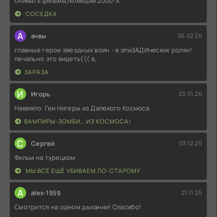
снимать фильмы)комедии 2000-X
СОСЕДКА
А
ачвы
05.02.26
главные герои звёздных войн - в эпиЗАДИческих ролях!
печально это видеть((( а,
ЗАРАЗА
И
Игорь
23.01.26
Навеяло: Геи Нигеры из Далекого Космоса
ВАМПИРЫ-ЗОМБИ… ИЗ КОСМОСА!
С
Сергей
03.12.25
Фильм на турецком
МЫ ВСЁ ЕЩЁ УБИВАЕМ ПО-СТАРОМУ
A
alex-1959
21.11.25
Смотрится на одном дыхании! Спасибо!