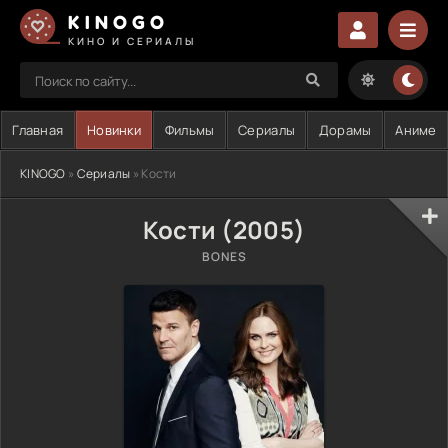
KINOGO
КИНО И СЕРИАЛЫ
Главная
Новинки
Фильмы
Сериалы
Дорамы
Аниме
KINOGO
»
Сериалы
» Кости
Кости (2005)
BONES