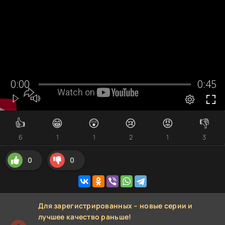
👍
😁
😲
😢
😡
👎
6
1
1
2
1
3
0
0
Для зарегистрированных – новые серии и
лучшее качество раньше!