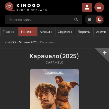
KINOGO
КИНО И СЕРИАЛЫ
Главная
Новинки
Фильмы
Сериалы
Дорамы
Аниме
KINOGO
»
Фильмы 2025
» Карамело
Карамело(2025)
CARAMELO