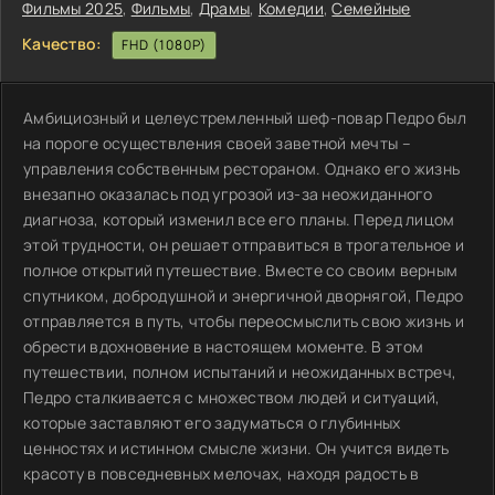
Фильмы 2025
,
Фильмы
,
Драмы
,
Комедии
,
Семейные
Качество:
FHD (1080P)
Амбициозный и целеустремленный шеф-повар Педро был
на пороге осуществления своей заветной мечты –
управления собственным рестораном. Однако его жизнь
внезапно оказалась под угрозой из-за неожиданного
диагноза, который изменил все его планы. Перед лицом
этой трудности, он решает отправиться в трогательное и
полное открытий путешествие. Вместе со своим верным
спутником, добродушной и энергичной дворнягой, Педро
отправляется в путь, чтобы переосмыслить свою жизнь и
обрести вдохновение в настоящем моменте. В этом
путешествии, полном испытаний и неожиданных встреч,
Педро сталкивается с множеством людей и ситуаций,
которые заставляют его задуматься о глубинных
ценностях и истинном смысле жизни. Он учится видеть
красоту в повседневных мелочах, находя радость в