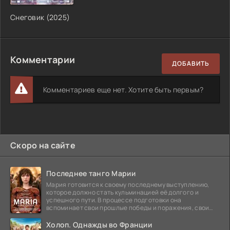
Снеговик (2025)
Комментарии
ДОБАВИТЬ
Комментариев еще нет. Хотите быть первым?
Скоро на сайте
Последнее танго Марии
Мария готовится к своему последнему выступлению,
которое должно стать кульминацией её долгого и
успешного пути. В процессе подготовки она
вспоминает свои прошлые победы и поражения, свои
отношения с
Холоп. Однажды во Франции