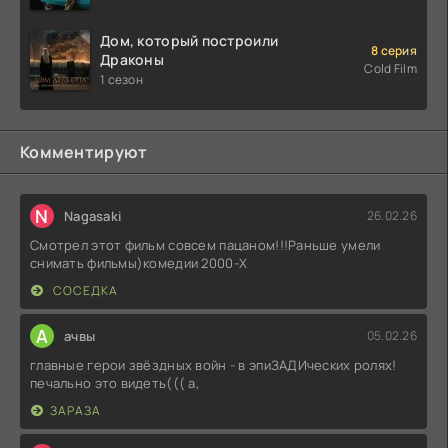
Дом, который построили
8 серия
Драконы
Cold Film
1 сезон
Комментируют
N
Nagasaki
26.02.26
Смотрел этот фильм совсем пацаном!!!Раньше умели
снимать фильмы)комедии 2000-X
СОСЕДКА
А
ачвы
05.02.26
главные герои звёздных войн - в эпиЗАДИческих ролях!
печально это видеть((( а,
ЗАРАЗА