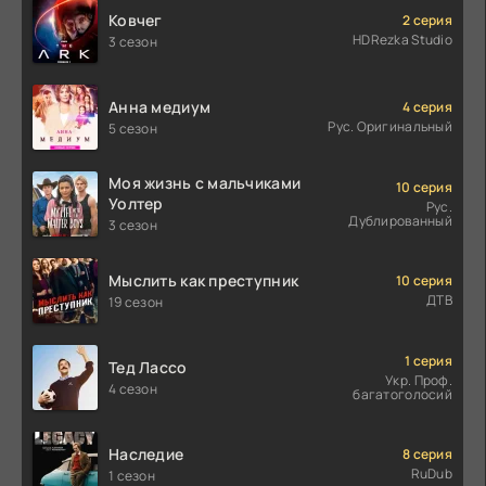
Ковчег
2 серия
HDRezka Studio
3 сезон
Анна медиум
4 серия
Рус. Оригинальный
5 сезон
Моя жизнь с мальчиками
10 серия
Уолтер
Рус.
Дублированный
3 сезон
Мыслить как преступник
10 серия
ДТВ
19 сезон
1 серия
Тед Лассо
Укр. Проф.
4 сезон
багатоголосий
Наследие
8 серия
RuDub
1 сезон