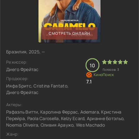
СМОТРЕТЬ ОНЛАЙН
Бразилия, 2025, —
Режиссер:
10
Диего Фрейтас
Голосов:
3
Продюсер:
7.1
Ияфа Бритс, Cristina Fantato,
Диего Фрейтас
Актеры:
Рафаэль Витти, Каролина Феррас, Ademara, Кристина
Перейра, Paola Carosella, Kelzy Ecard, Арианне Ботэльо,
Noemia Oliveira, Оливия Араужо, Wes Machado
Жанр: