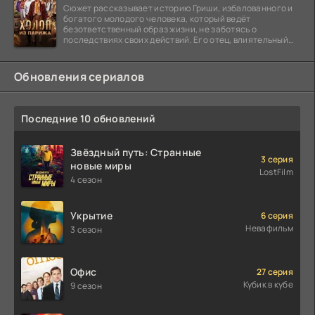
Сюжет рассказывает историю Гриши, избалованного и
богатого молодого человека, который ведёт
безответственный образ жизни, не заботясь о
последствиях своих действий. Его отец, влиятельный
бизнесмен,
Обновления сериалов
Последние 10 обновлений
Звёздный путь: Странные
3 серия
новые миры
LostFilm
4 сезон
Укрытие
6 серия
Невафильм
3 сезон
Офис
27 серия
Кубик в кубе
9 сезон