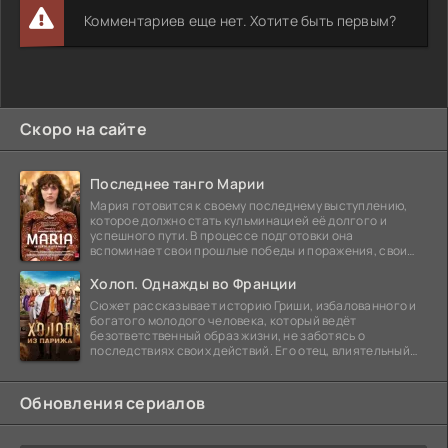
Комментариев еще нет. Хотите быть первым?
Скоро на сайте
Последнее танго Марии
Мария готовится к своему последнему выступлению,
которое должно стать кульминацией её долгого и
успешного пути. В процессе подготовки она
вспоминает свои прошлые победы и поражения, свои
отношения с
Холоп. Однажды во Франции
Сюжет рассказывает историю Гриши, избалованного и
богатого молодого человека, который ведёт
безответственный образ жизни, не заботясь о
последствиях своих действий. Его отец, влиятельный
бизнесмен,
Обновления сериалов