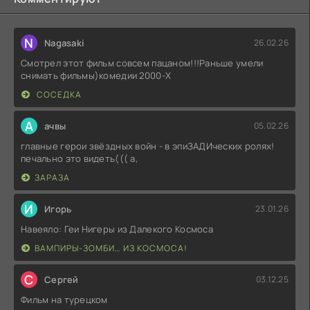
N
Nagasaki
26.02.26
Смотрел этот фильм совсем пацаном!!!Раньше умели
снимать фильмы)комедии 2000-X
СОСЕДКА
А
ачвы
05.02.26
главные герои звёздных войн - в эпиЗАДИческих ролях!
печально это видеть((( а,
ЗАРАЗА
И
Игорь
23.01.26
Навеяло: Геи Нигеры из Далекого Космоса
ВАМПИРЫ-ЗОМБИ… ИЗ КОСМОСА!
С
Сергей
03.12.25
Фильм на турецком