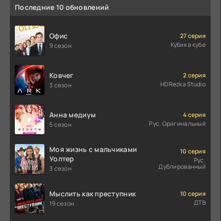
Последние 10 обновлений
Офис
27 серия
Кубик в кубе
9 сезон
Ковчег
2 серия
HDRezka Studio
3 сезон
Анна медиум
4 серия
Рус. Оригинальный
5 сезон
Моя жизнь с мальчиками
10 серия
Уолтер
Рус.
Дублированный
3 сезон
Мыслить как преступник
10 серия
ДТВ
19 сезон