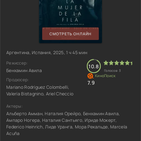
СМОТРЕТЬ ОНЛАЙН
Аргентина, Испания, 2025, 1 ч 45 мин
Режиссер:
10.8
Бенхамин Авила
Голосов:
3
Продюсер:
7.9
Mariano Rodríguez Colombelli,
Valería Bistagnino, Ariel Checcio
Актеры:
Альберто Амман, Наталия Орейро, Бенхамин Авила,
Ампаро Ногера, Наталия Сантьяго, Ириде Мокерт,
Federico Heinrich, Лиде Уранга, Мора Рекальде, Marcela
Acuña