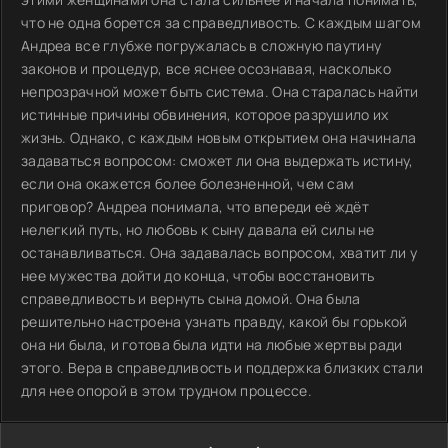
что не одна борется за справедливость. С каждым шагом
Андреа все глубже погружалась в сложную паутину
законов и процедур, все яснее осознавая, насколько
непрозрачной может быть система. Она старалась найти
истинные причины обвинения, которое разрушило их
жизнь. Однако, с каждым новым открытием она начинала
задаваться вопросом: сможет ли она выдержать истину,
если она окажется более болезненной, чем сам
приговор? Андреа понимала, что впереди её ждёт
нелегкий путь, но любовь к сыну давала ей силы не
останавливаться. Она задавалась вопросом, хватит ли у
нее мужества дойти до конца, чтобы восстановить
справедливость и вернуть сына домой. Она была
решительно настроена узнать правду, какой бы горькой
она ни была, и готова была идти на любые жертвы ради
этого. Вера в справедливость и поддержка близких стали
для нее опорой в этом трудном процессе.