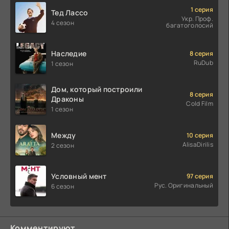
1 серия
Тед Лассо
Укр. Проф.
4 сезон
багатоголосий
Наследие
8 серия
RuDub
1 сезон
Дом, который построили
8 серия
Драконы
Cold Film
1 сезон
Между
10 серия
AlisaDirilis
2 сезон
Условный мент
97 серия
Рус. Оригинальный
6 сезон
Комментируют