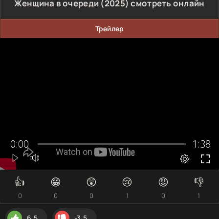
Женщина в очереди (2025) смотреть онлайн
Трейлер
👍
😁
😲
😢
😡
👎
0
0
0
1
0
1
6.5
-3.5