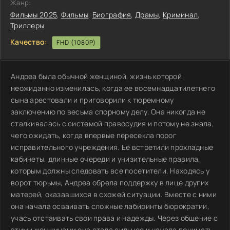
Жанр:
Фильмы 2025
,
Фильмы
,
Биография
,
Драмы
,
Криминал
,
Триллеры
Качество:
FHD (1080P)
Андреа была обычной женщиной, жизнь которой
неожиданно изменилась, когда ее восемнадцатилетнего
сына арестовали и приговорили к тюремному
заключению по весьма спорному делу. Она никогда не
сталкивалась с системой правосудия и потому не знала,
чего ожидать, когда впервые пересекла порог
исправительного учреждения. Её встретили прохладные
кабинеты, длинные очереди и унизительные правила,
которым должны следовать все посетители. Находясь у
ворот тюрьмы, Андреа обрела поддержку в лице других
матерей, оказавшихся в схожей ситуации. Вместе с ними
она начала осваивать сложные лабиринты бюрократии,
учась отстаивать свои права и надежды. Через общение с
этими женщинами она стала сильнее и начала понимать,