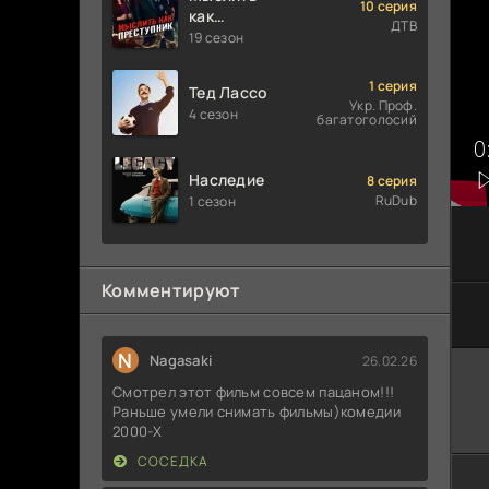
10 серия
как
ДТВ
преступник
19 сезон
1 серия
Тед Лассо
Укр. Проф.
4 сезон
багатоголосий
Наследие
8 серия
RuDub
1 сезон
Комментируют
N
Nagasaki
26.02.26
Смотрел этот фильм совсем пацаном!!!
Раньше умели снимать фильмы)комедии
2000-X
СОСЕДКА