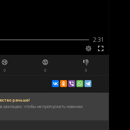
😢
😡
👎
0
0
0
ество раньше!
в закладки, чтобы не пропускать новинки