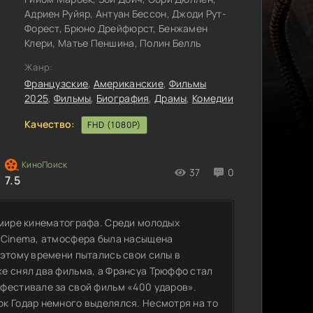
Адриен Руйяр, Антуан Бессон, Джоди Рут-
Форест, Брюно Дрейфюрст, Бенжамен
Клери, Матье Пеншина, Полин Белль
Жанр:
Французские
,
Американские
,
Фильмы
2025
,
Фильмы
,
Биография
,
Драмы
,
Комедии
Качество:
FHD (1080P)
37
0
7.5
 мире кинематографа. Среди молодых
u Cinema, атмосфера была насыщена
 этому времени пытались свои силы в
е снял два фильма, а Франсуа Трюффо стал
фестивале за свой фильм «400 ударов».
к Годар немного выделялся. Несмотря на то