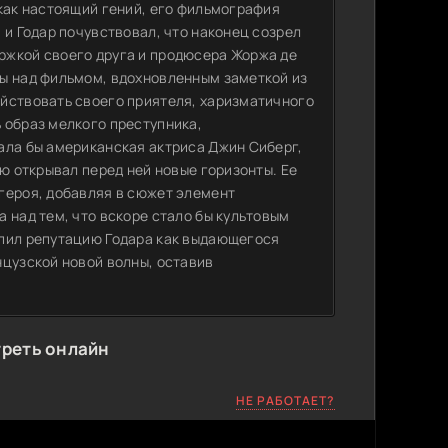
 как настоящий гений, его фильмография
 и Годар почувствовал, что наконец созрел
ржкой своего друга и продюсера Жоржа де
ты над фильмом, вдохновленным заметкой из
йствовать своего приятеля, харизматичного
 образ мелкого преступника,
ала бы американская актриса Джин Сиберг,
ию открывал перед ней новые горизонты. Ее
героя, добавляя в сюжет элемент
 над тем, что вскоре стало бы культовым
епил репутацию Годара как выдающегося
нцузской новой волны, оставив
треть онлайн
НЕ РАБОТАЕТ?