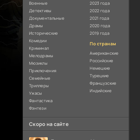
Военные
2023 года
Детективы
2022 года
Документальные
2021 года
Драмы
2020 года
Исторические
2019 года
Комедии
По странам
Криминал
Американские
Мелодрамы
Российские
Мюзиклы
Немецкие
Приключения
Турецкие
Семейные
Французские
Триллеры
Индийские
Ужасы
Фантастика
Фэнтези
Скоро на сайте