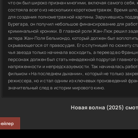
что он был широко признан многими, включая самого себя,
состояла всего из нескольких короткометражек. Время шло,
для создания полнометражной картины. Заручившись подде
Бурегара, он получил небольшое финансирование для рабо
криминальной хроники. В главной роли Жан-Люк решил заде
актера Жан-Поля Бельмондо, который должен был воплотить
скрывающегося от правосудия. Его спутницей по сюжету ст
чья звезда только начинала восходить, а переезд во Франц
персонаж должен был стать ненадежной подругой главного 
напряженности и непредсказуемости. Так начиналась работа
фильмом «На последнем дыхании», который не только закр
режиссера, но и стал одним из ключевых произведений фра
значительный след в истории мирового кино.
Новая волна (2025) смо
рейлер