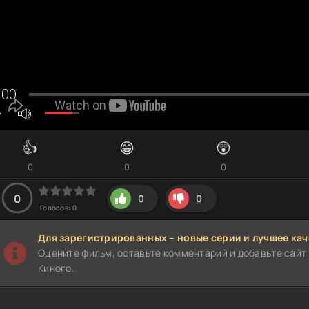
👍
😁
😲
0
0
0
0
0
0
Голосов:
0
Для зарегистрированных – новые серии и лучшее кач
Оцените фильм, оставьте комментарий и добавьте сайт 
Киного.