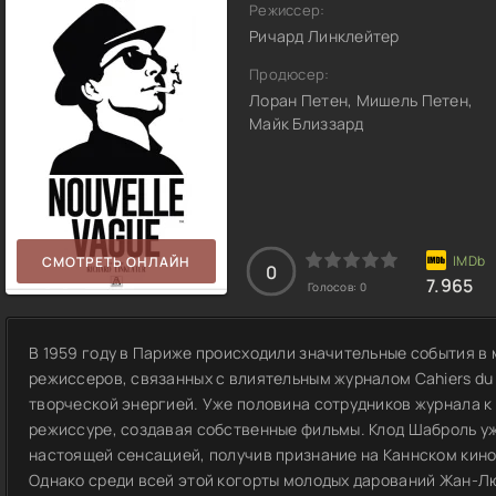
Режиссер:
Ричард Линклейтер
Продюсер:
Лоран Петен, Мишель Петен,
Майк Близзард
СМОТРЕТЬ ОНЛАЙН
0
7.965
Голосов:
0
В 1959 году в Париже происходили значительные события в
режиссеров, связанных с влиятельным журналом Cahiers d
творческой энергией. Уже половина сотрудников журнала к
режиссуре, создавая собственные фильмы. Клод Шаброль уж
настоящей сенсацией, получив признание на Каннском кино
Однако среди всей этой когорты молодых дарований Жан-Лю