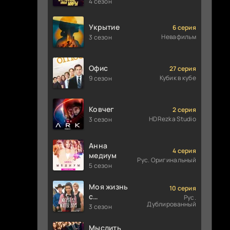
Странные
4 сезон
новые
миры
Укрытие
6 серия
Невафильм
3 сезон
Офис
27 серия
Кубик в кубе
9 сезон
Ковчег
2 серия
HDRezka Studio
3 сезон
Анна
4 серия
медиум
Рус. Оригинальный
5 сезон
Моя жизнь
10 серия
с
Рус.
Дублированный
мальчиками
3 сезон
Уолтер
Мыслить