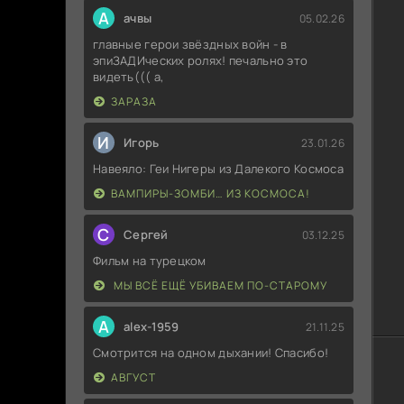
А
ачвы
05.02.26
главные герои звёздных войн - в
эпиЗАДИческих ролях! печально это
видеть((( а,
ЗАРАЗА
И
Игорь
23.01.26
Навеяло: Геи Нигеры из Далекого Космоса
ВАМПИРЫ-ЗОМБИ… ИЗ КОСМОСА!
С
Сергей
03.12.25
Фильм на турецком
МЫ ВСЁ ЕЩЁ УБИВАЕМ ПО-СТАРОМУ
A
alex-1959
21.11.25
Смотрится на одном дыхании! Спасибо!
АВГУСТ