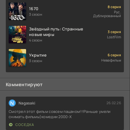
8 серия
1670
Рус.
3 сезон
Дублированный
Звёздный путь: Странные
3 серия
новые миры
LostFilm
4 сезон
Укрытие
6 серия
Невафильм
3 сезон
Комментируют
N
Nagasaki
26.02.26
Смотрел этот фильм совсем пацаном!!!Раньше умели
снимать фильмы)комедии 2000-X
СОСЕДКА