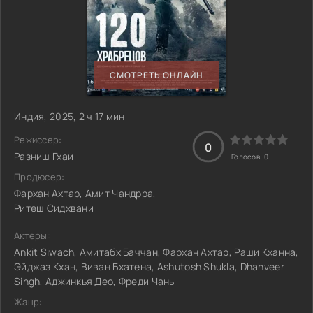
СМОТРЕТЬ ОНЛАЙН
Индия, 2025, 2 ч 17 мин
Режиссер:
0
Разниш Гхаи
Голосов:
0
Продюсер:
Фархан Ахтар, Амит Чандрра,
Ритеш Сидхвани
Актеры:
Ankit Siwach, Амитабх Баччан, Фархан Ахтар, Раши Кханна,
Эйджаз Кхан, Виван Бхатена, Ashutosh Shukla, Dhanveer
Singh, Аджинкья Део, Фреди Чань
Жанр: