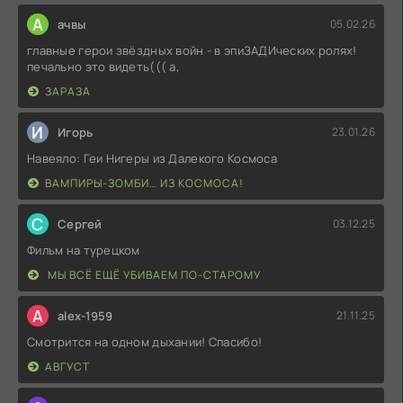
А
ачвы
05.02.26
главные герои звёздных войн - в эпиЗАДИческих ролях!
печально это видеть((( а,
ЗАРАЗА
И
Игорь
23.01.26
Навеяло: Геи Нигеры из Далекого Космоса
ВАМПИРЫ-ЗОМБИ… ИЗ КОСМОСА!
С
Сергей
03.12.25
Фильм на турецком
МЫ ВСЁ ЕЩЁ УБИВАЕМ ПО-СТАРОМУ
A
alex-1959
21.11.25
Смотрится на одном дыхании! Спасибо!
АВГУСТ