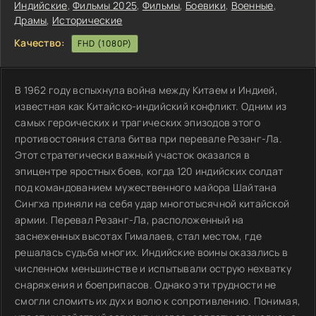
Индийские
,
Фильмы 2025
,
Фильмы
,
Боевики
,
Военные
,
Драмы
,
Исторические
Качество:
FHD (1080P)
В 1962 году вспыхнула война между Китаем и Индией,
известная как Китайско-индийский конфликт. Одним из
самых героических и трагических эпизодов этого
противостояния стала битва при перевале Резанг-Ла.
Этот стратегически важный участок оказался в
эпицентре яростных боев, когда 120 индийских солдат
под командованием мужественного майора Шайтана
Сингха приняли на себя удар многотысячной китайской
армии. Перевал Резанг-Ла, расположенный на
заснеженных высотах Гималаев, стал местом, где
решалась судьба многих. Индийские воины оказались в
численном меньшинстве и испытывали острую нехватку
снаряжения и боеприпасов. Однако эти трудности не
смогли сломить их дух и волю к сопротивлению. Понимая,