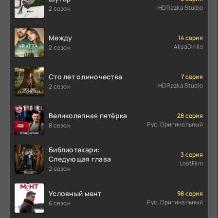
HDRezka Studio
2 сезон
Между
14 серия
AlisaDirilis
2 сезон
Сто лет одиночества
7 серия
HDRezka Studio
2 сезон
Великолепная пятёрка
28 серия
Рус. Оригинальный
8 сезон
Библиотекари:
3 серия
Следующая глава
LostFilm
2 сезон
Условный мент
98 серия
Рус. Оригинальный
6 сезон