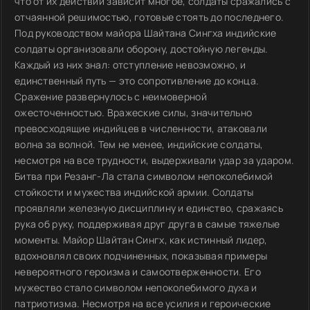
что от их действий зависит многое, солдаты сражались с
отчаянной решимостью, готовые стоять до последнего.
Под руководством майора Шайтана Сингха индийские
солдаты организовали оборону, достойную легенды.
Каждый из них знал: отступление невозможно, и
единственный путь — это сопротивление до конца.
Сражение развернулось с неимоверной
ожесточенностью. Вражеские силы, значительно
превосходящие индийцев в численности, атаковали
волна за волной. Тем не менее, индийские солдаты,
несмотря на все трудности, выдерживали удар за ударом.
Битва при Резанг-Ла стала символом непоколебимой
стойкости и мужества индийской армии. Солдаты
проявляли железную дисциплину и единство, сражаясь
рука об руку, поддерживая друг друга в самые тяжелые
моменты. Майор Шайтан Сингх, как истинный лидер,
вдохновлял своих подчиненных, показывая примеры
невероятного героизма и самоотверженности. Его
мужество стало символом непоколебимого духа и
патриотизма. Несмотря на все усилия и героические