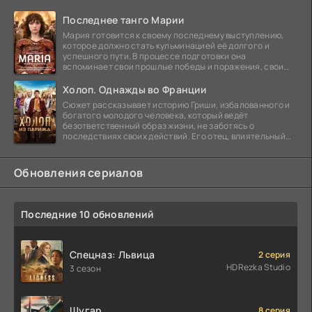
Последнее танго Марии
Мария готовится к своему последнему выступлению,
которое должно стать кульминацией её долгого и
успешного пути. В процессе подготовки она
вспоминает свои прошлые победы и поражения, свои
отношения с
Холоп. Однажды во Франции
Сюжет рассказывает историю Гриши, избалованного и
богатого молодого человека, который ведёт
безответственный образ жизни, не заботясь о
последствиях своих действий. Его отец, влиятельный
бизнесмен,
Обновления сериалов
Последние 10 обновлений
Спецназ: Львица
2 серия
HDRezka Studio
3 сезон
Шугар
8 серия