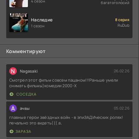
4 сезон
багатоголосий
Наследие
8 серия
RuDub
1 сезон
Комментируют
N
Nagasaki
26.02.26
Смотрел этот фильм совсем пацаном!!!Раньше умели
снимать фильмы)комедии 2000-X
СОСЕДКА
А
ачвы
05.02.26
главные герои звёздных войн - в эпиЗАДИческих ролях!
печально это видеть((( а,
ЗАРАЗА