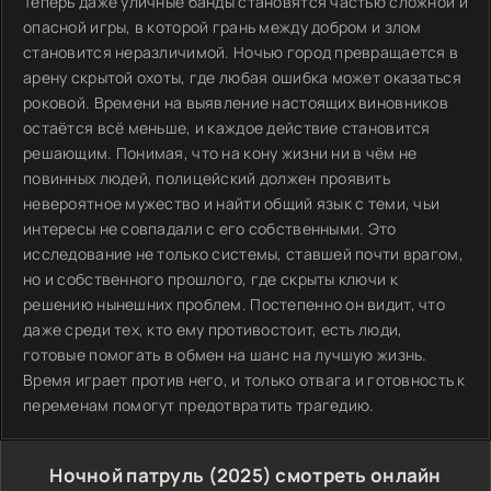
Теперь даже уличные банды становятся частью сложной и
опасной игры, в которой грань между добром и злом
становится неразличимой. Ночью город превращается в
арену скрытой охоты, где любая ошибка может оказаться
роковой. Времени на выявление настоящих виновников
остаётся всё меньше, и каждое действие становится
решающим. Понимая, что на кону жизни ни в чём не
повинных людей, полицейский должен проявить
невероятное мужество и найти общий язык с теми, чьи
интересы не совпадали с его собственными. Это
исследование не только системы, ставшей почти врагом,
но и собственного прошлого, где скрыты ключи к
решению нынешних проблем. Постепенно он видит, что
даже среди тех, кто ему противостоит, есть люди,
готовые помогать в обмен на шанс на лучшую жизнь.
Время играет против него, и только отвага и готовность к
переменам помогут предотвратить трагедию.
Ночной патруль (2025) смотреть онлайн