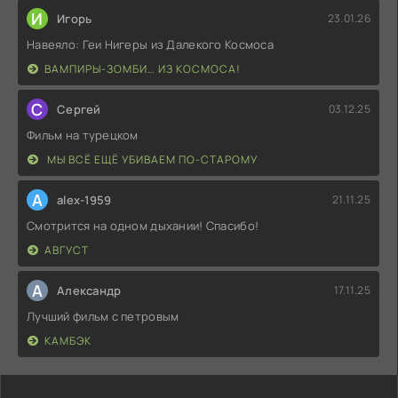
И
Игорь
23.01.26
Навеяло: Геи Нигеры из Далекого Космоса
ВАМПИРЫ-ЗОМБИ… ИЗ КОСМОСА!
С
Сергей
03.12.25
Фильм на турецком
МЫ ВСЁ ЕЩЁ УБИВАЕМ ПО-СТАРОМУ
A
alex-1959
21.11.25
Смотрится на одном дыхании! Спасибо!
АВГУСТ
А
Александр
17.11.25
Лучший фильм с петровым
КАМБЭК