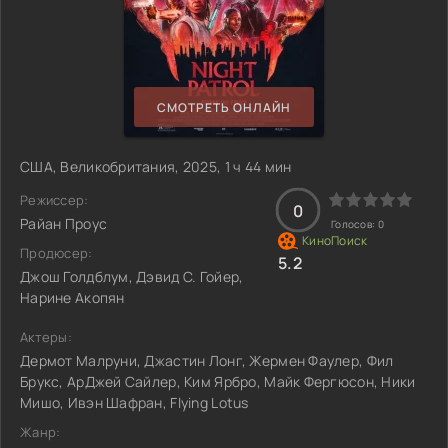
СМОТРЕТЬ ОНЛАЙН
США, Великобритания, 2025, 1 ч 44 мин
Режиссер:
0
Райан Проус
Голосов:
0
Продюсер:
5.2
Джош Голдблум, Дэвид С. Гойер,
Нарине Акопян
Актеры:
Дермот Малруни, Джастин Лонг, Жермен Фаулер, Фил
Брукс, АрДжей Сайлер, Ким Ярбро, Майк Фергюсон, Ники
Мишо, Ивэн Шафран, Flying Lotus
Жанр: