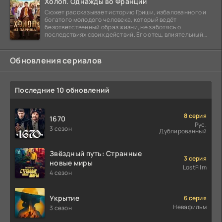
Холоп. Однажды во Франции
Сюжет рассказывает историю Гриши, избалованного и
богатого молодого человека, который ведёт
безответственный образ жизни, не заботясь о
последствиях своих действий. Его отец, влиятельный
бизнесмен,
Обновления сериалов
Последние 10 обновлений
8 серия
1670
Рус.
3 сезон
Дублированный
Звёздный путь: Странные
3 серия
новые миры
LostFilm
4 сезон
Укрытие
6 серия
Невафильм
3 сезон