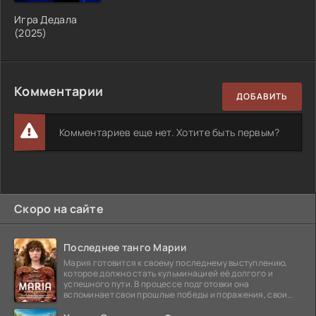
Игра Дедала
(2025)
Комментарии
ДОБАВИТЬ
Комментариев еще нет. Хотите быть первым?
Скоро на сайте
Последнее танго Марии
Мария готовится к своему последнему выступлению,
которое должно стать кульминацией её долгого и
успешного пути. В процессе подготовки она
вспоминает свои прошлые победы и поражения, свои
отношения с