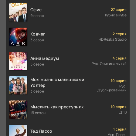
Офис
27 серия
Кубик в кубе
9 сезон
Ковчег
2 серия
HDRezka Studio
3 сезон
Анна медиум
4 серия
Рус. Оригинальный
5 сезон
Моя жизнь с мальчиками
10 серия
Уолтер
Рус.
Дублированный
3 сезон
Мыслить как преступник
10 серия
ДТВ
19 сезон
1 серия
Тед Лассо
Укр. Проф.