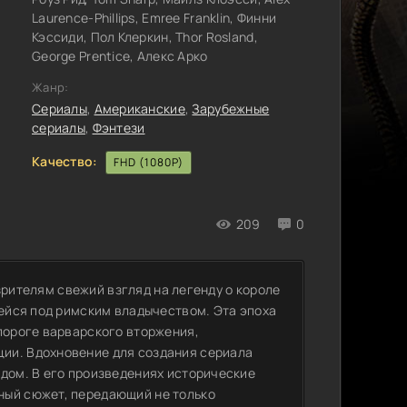
Laurence-Phillips, Emree Franklin, Финни
Кэссиди, Пол Клеркин, Thor Rosland,
George Prentice, Алекс Арко
Жанр:
Сериалы
,
Американские
,
Зарубежные
сериалы
,
Фэнтези
Качество:
FHD (1080P)
209
0
т зрителям свежий взгляд на легенду о короле
щейся под римским владычеством. Эта эпоха
 пороге варварского вторжения,
ии. Вдохновение для создания сериала
едом. В его произведениях исторические
ный сюжет, передающий не только