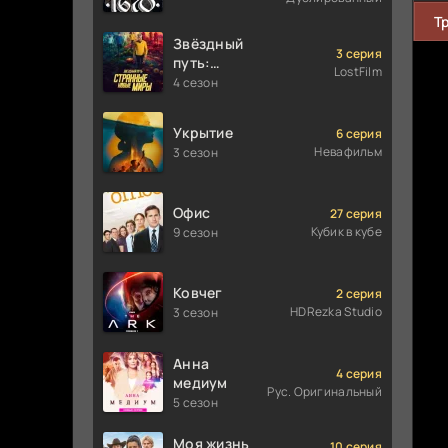
Т
Звёздный
3 серия
путь:
LostFilm
Странные
4 сезон
новые
миры
Укрытие
6 серия
Невафильм
3 сезон
Офис
27 серия
Кубик в кубе
9 сезон
Ковчег
2 серия
HDRezka Studio
3 сезон
Анна
4 серия
медиум
Рус. Оригинальный
5 сезон
Моя жизнь
10 серия