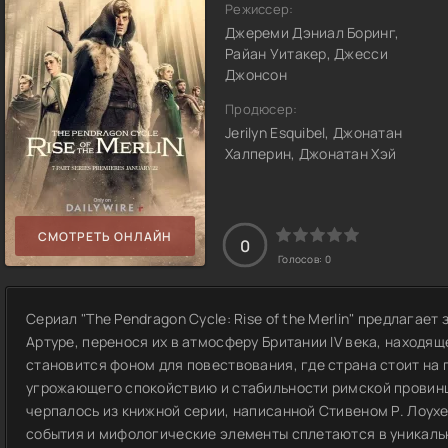
Режиссер:
Джереми Дэниал Боринг,
Райан Уитакер, Джесси
Джонсон
Продюсер:
Jerilyn Esquibel, Джонатан
Халперин, Джонатан Хэй
СМОТРЕТЬ ОНЛАЙН
0
Голосов:
0
Сериал "The Pendragon Cycle: Rise of the Merlin" предлагае
Артуре, перенося их в атмосферу Британии IV века, находя
становится фоном для повествования, где страна стоит на
угрожающего спокойствию и стабильности римской провинц
черпалось из книжной серии, написанной Стивеном Р. Лоух
события и мифологические элементы сплетаются в уникаль