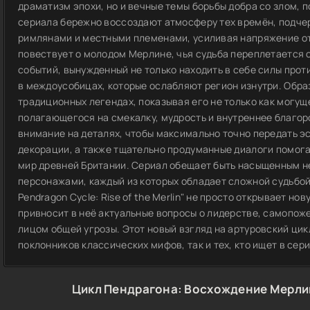
драматизм эпохи, но и вечные темы борьбы добра со злом, 
сериала бережно воссоздают атмосферу тех времён, подч
римлянами и местными племенами, усиливая напряжение о
повествует о молодом Мерлине, чья судьба переплетается с
событий, вынужденный не только находить в себе силы прот
в междоусобицах, которые ослабляют регион изнутри. Обра
традиционных легендах, показывая его не только как могуще
полагающегося на смекалку, мудрость и внутреннее благор
внимание на деталях, чтобы максимально точно передать эс
декорации, а также тщательно продуманные диалоги помог
мир древней Британии. Сериал обещает быть насыщенным не
персонажами, каждый из которых обладает сложной судьбой
Pendragon Cycle: Rise of the Merlin" не просто открывает но
привносит в неё актуальные вопросы о лидерстве, самопож
лицом общей угрозы. Этот новый взгляд на артуровский ци
поклонников классических мифов, так и тех, кто ищет в се
Цикл Пендрагона: Восхождение Мерли