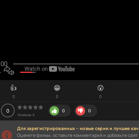
👍
😁
😲
0
0
0
0
0
0
Голосов:
0
Для зарегистрированных – новые серии и лучшее кач
Оцените фильм, оставьте комментарий и добавьте сайт 