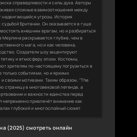
поиска справедливости и силы духа. Авторы
еркивая сложные взаимоотношения между
т надвигающейся угрозы. История
 судьбой Британии. Он оказывается в гуще
ивостоять внешним врагам, но и разбираться
з Мерлина раскрывается глубже, чем в
ственного мага, но и как человека,
одство. Создатели шоу акцентируют
тетику и атмосферу эпохи. Костюмы,
ают зрителям по-настоящему погрузиться в
 только событиями, но и яркими
 и своими мотивами. Таким образом, "The
вую страницу в многовековой легенде, а
ертвовании и важности единства перед
кл непременно привлечёт внимание как
риалах глубокий и многослойный сюжет.
на (2025) смотреть онлайн