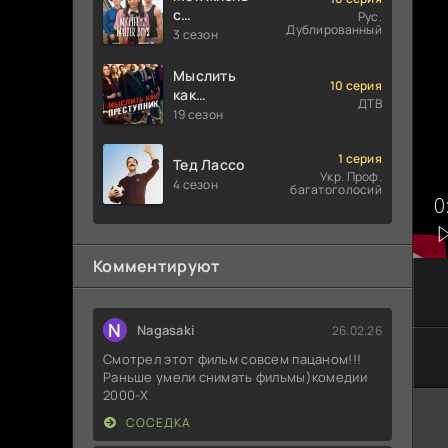
с
Рус.
Дублированный
мальчиками
3 сезон
Уолтер
Мыслить
10 серия
как
ДТВ
преступник
19 сезон
1 серия
Тед Лассо
Укр. Проф.
4 сезон
багатоголосий
Комментируют
N
Nagasaki
26.02.26
Смотрел этот фильм совсем пацаном!!!
Раньше умели снимать фильмы)комедии
2000-X
СОСЕДКА