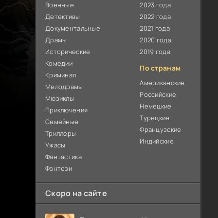
Военные
2023 года
Детективы
2022 года
Документальные
2021 года
Драмы
2020 года
Исторические
2019 года
Комедии
По странам
Криминал
Американские
Мелодрамы
Российские
Мюзиклы
Немецкие
Приключения
Турецкие
Семейные
Французские
Триллеры
Индийские
Ужасы
Фантастика
Фэнтези
Скоро на сайте