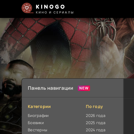
KINOGO
КИНО И СЕРИАЛЫ
Панель навигации
Категории
По году
Биографии
2026 года
Боевики
2025 года
Вестерны
2024 года