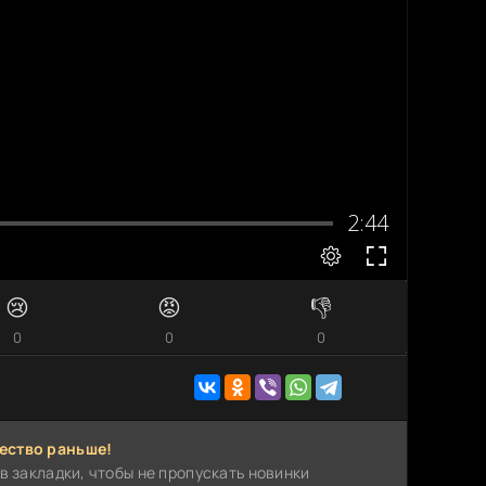
😢
😡
👎
0
0
0
ество раньше!
в закладки, чтобы не пропускать новинки