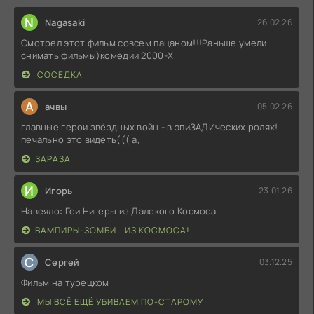
N
Nagasaki
26.02.26
Смотрел этот фильм совсем пацаном!!!Раньше умели
снимать фильмы)комедии 2000-X
СОСЕДКА
А
ачвы
05.02.26
главные герои звёздных войн - в эпиЗАДИческих ролях!
печально это видеть((( а,
ЗАРАЗА
И
Игорь
23.01.26
Навеяло: Геи Нигеры из Далекого Космоса
ВАМПИРЫ-ЗОМБИ… ИЗ КОСМОСА!
С
Сергей
03.12.25
Фильм на турецком
МЫ ВСЁ ЕЩЁ УБИВАЕМ ПО-СТАРОМУ