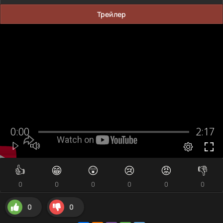
Трейлер
👍
😁
😲
😢
😡
👎
0
0
0
0
0
0
0
0