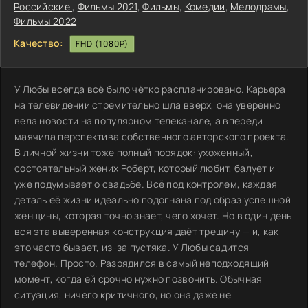
Российские
,
Фильмы 2021
,
Фильмы
,
Комедии
,
Мелодрамы
,
Фильмы 2022
Качество:
FHD (1080P)
У Любы всегда всё было чётко распланировано. Карьера
на телевидении стремительно шла вверх, она уверенно
вела новости на популярном телеканале, а впереди
маячила перспектива собственного авторского проекта.
В личной жизни тоже полный порядок: ухоженный,
состоятельный жених Роберт, который любит, балует и
уже подумывает о свадьбе. Всё под контролем, каждая
деталь её жизни идеально подогнана под образ успешной
женщины, которая точно знает, чего хочет. Но в один день
вся эта выверенная конструкция даёт трещину — и, как
это часто бывает, из-за пустяка. У Любы садится
телефон. Просто. Разрядился в самый неподходящий
момент, когда ей срочно нужно позвонить. Обычная
ситуация, ничего критичного, но она даже не