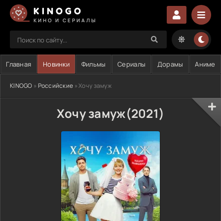
KINOGO
КИНО И СЕРИАЛЫ
Главная
Новинки
Фильмы
Сериалы
Дорамы
Аниме
KINOGO
»
Российские
» Хочу замуж
Хочу замуж(2021)