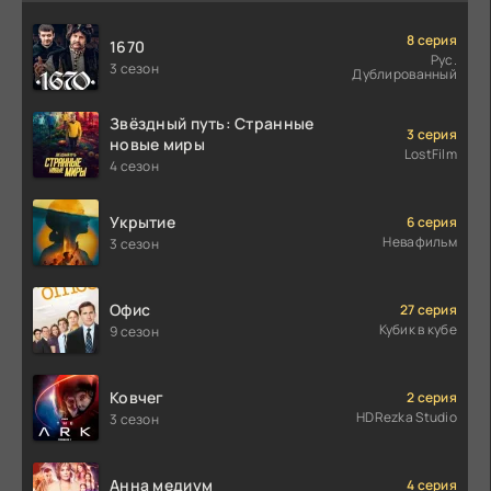
8 серия
1670
Рус.
3 сезон
Дублированный
Звёздный путь: Странные
3 серия
новые миры
LostFilm
4 сезон
Укрытие
6 серия
Невафильм
3 сезон
Офис
27 серия
Кубик в кубе
9 сезон
Ковчег
2 серия
HDRezka Studio
3 сезон
Анна медиум
4 серия