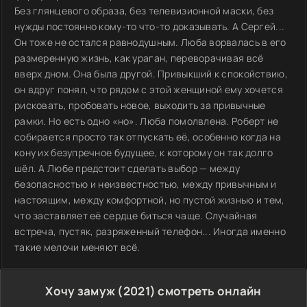
Без глянцевого образа, без телевизионной маски, без
нужды постоянно кому-то что-то доказывать. А Сергей...
Он тоже не остался равнодушным. Люба ворвалась в его
размеренную жизнь, как ураган, переворачивая всё
вверх дном. Она была другой. Привыкший к спокойствию,
он вдруг понял, что рядом с этой женщиной ему хочется
рисковать, пробовать новое, выходить за привычные
рамки. Но есть одно «но». Люба помолвлена. Роберт не
собирается просто так отпускать её, особенно когда на
кону их безупречное будущее, к которому он так долго
шёл. А Любе предстоит сделать выбор — между
безопасностью и неизвестностью, между привычным и
настоящим, между комфортной, но пустой жизнью и тем,
что заставляет её сердце биться чаще. Случайная
встреча, пустяк, разряженный телефон... Иногда именно
такие мелочи меняют всё.
Хочу замуж (2021) смотреть онлайн