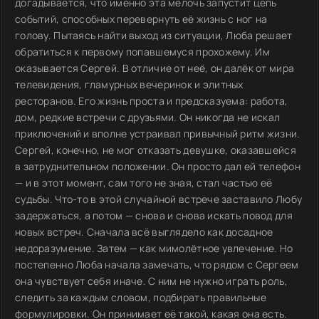
догадывается, что именно эта мелочь запустит цепь
событий, способных перевернуть её жизнь с ног на
голову. Пытаясь найти выход из ситуации, Люба решает
обратиться к первому попавшемуся прохожему. Им
оказывается Сергей. В отличие от неё, он далёк от мира
телевидения, гламурных вечеринок и элитных
ресторанов. Его жизнь проста и предсказуема: работа,
дом, редкие встречи с друзьями. Он никогда не искал
приключений и вполне устраивал привычный ритм жизни.
Сергей, конечно, не мог отказать девушке, оказавшейся
в затруднительном положении. Он просто дал ей телефон
— и в этот момент, сам того не зная, стал частью её
судьбы. Что-то в этой случайной встрече заставило Любу
задержаться, а потом — снова и снова искать повод для
новых встреч. Сначала всё выглядело как досадное
недоразумение. Затем — как мимолётное увлечение. Но
постепенно Люба начала замечать, что рядом с Сергеем
она чувствует себя иначе. С ним не нужно играть роль,
следить за каждым словом, подбирать правильные
формулировки. Он принимает её такой, какая она есть.