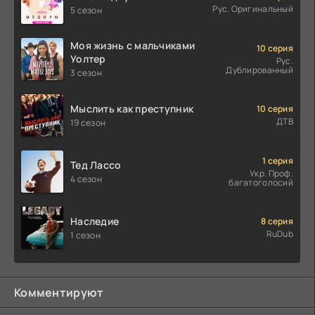
Рус. Оригинальный
5 сезон
Моя жизнь с мальчиками
10 серия
Уолтер
Рус.
Дублированный
3 сезон
Мыслить как преступник
10 серия
ДТВ
19 сезон
1 серия
Тед Лассо
Укр. Проф.
4 сезон
багатоголосий
Наследие
8 серия
RuDub
1 сезон
Комментируют