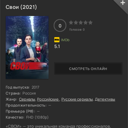
охотящиеся на людей. Чтобы выжить, горожане должны
Свои (2021)
строго соблюдать правила: не выходить на улицу после
наступления темноты и всегда держать двери и окна
запертыми. В центре сюжета — семья
0
Голосов:
0
5.1
СМОТРЕТЬ ОНЛАЙН
Год выпуска:
2017
Страна:
Россия
Жанр:
Сериалы
,
Российские
,
Русские сериалы
,
Детективы
Продолжительность:
—
Премьера (РФ):
—
Качество:
FHD (1080p)
«СВОИ» — это уникальная команда профессионалов,