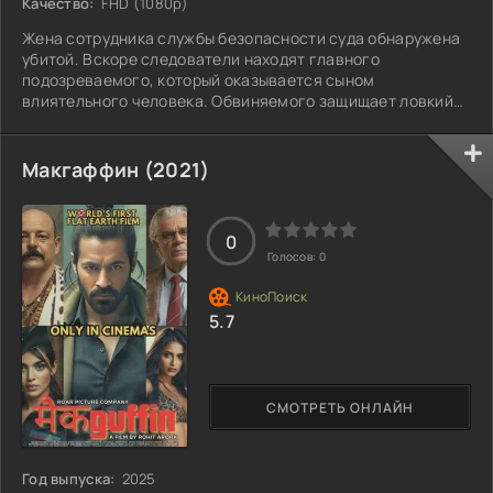
Качество:
FHD (1080p)
Жена сотрудника службы безопасности суда обнаружена
убитой. Вскоре следователи находят главного
подозреваемого, который оказывается сыном
влиятельного человека. Обвиняемого защищает ловкий
адвокат, судебное разбирательство неумолимо
приближается к оправдательному приговору, и убитый
горем муж решает вмешаться — берёт в руки оружие и
Макгаффин (2021)
захватывает заложников прямо во время заседания.
0
Голосов:
0
5.7
СМОТРЕТЬ ОНЛАЙН
Год выпуска:
2025