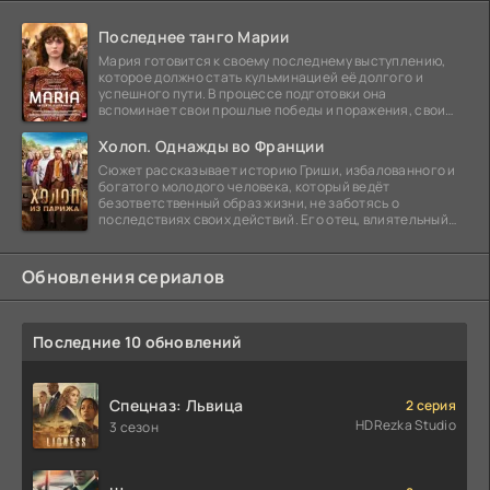
Последнее танго Марии
Мария готовится к своему последнему выступлению,
которое должно стать кульминацией её долгого и
успешного пути. В процессе подготовки она
вспоминает свои прошлые победы и поражения, свои
отношения с
Холоп. Однажды во Франции
Сюжет рассказывает историю Гриши, избалованного и
богатого молодого человека, который ведёт
безответственный образ жизни, не заботясь о
последствиях своих действий. Его отец, влиятельный
бизнесмен,
Обновления сериалов
Последние 10 обновлений
Спецназ: Львица
2 серия
HDRezka Studio
3 сезон