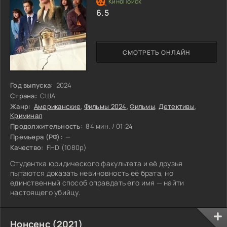
6.5
СМОТРЕТЬ ОНЛАЙН
Год выпуска:
2024
Страна:
США
Жанр:
Американские
,
Фильмы 2024
,
Фильмы
,
Детективы
,
Криминал
Продолжительность:
84 мин. / 01:24
Премьера (РФ):
—
Качество:
FHD (1080p)
Студентка юридического факультета и её друзья
пытаются доказать невиновность её брата, но
единственный способ оправдать его имя — найти
настоящего убийцу.
Нонсенс (2021)