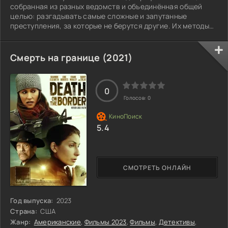
собранная из разных ведомств и объединённая общей
целью: разгадывать самые сложные и запутанные
преступления, за которые не берутся другие. Их методы
нестандартны, их подход — нетривиален, а каждый новый
случай становится испытанием не только для их навыков,
но и для личных убеждений. В составе группы — лучшие
Смерть на границе (2021)
специалисты в своих областях. Судебно-медицинский
эксперт, способный по мельчайшей детали восстановить
картину преступления. Криминалист,
0
Голосов:
0
5.4
СМОТРЕТЬ ОНЛАЙН
Год выпуска:
2023
Страна:
США
Жанр:
Американские
,
Фильмы 2023
,
Фильмы
,
Детективы
,