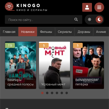
KINOGO
КИНО И СЕРИАЛЫ
Главная
Новинки
Фильмы
Сериалы
Дорамы
Аниме
7.5
5
5
Вампиры
Великолепная
средней полосы
Условный мент
пятёрка