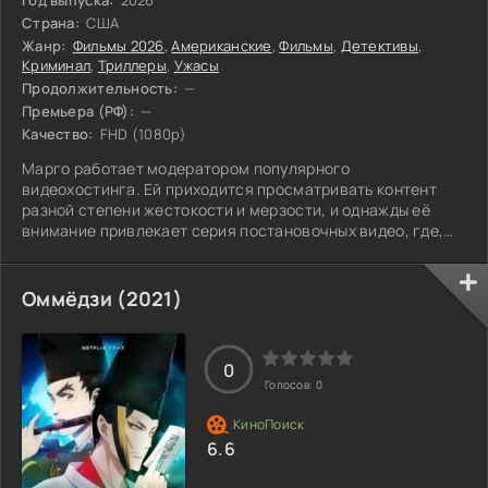
Страна:
США
Жанр:
Фильмы 2026
,
Американские
,
Фильмы
,
Детективы
,
Криминал
,
Триллеры
,
Ужасы
Продолжительность:
—
Премьера (РФ):
—
Качество:
FHD (1080p)
Марго работает модератором популярного
видеохостинга. Ей приходится просматривать контент
разной степени жестокости и мерзости, и однажды её
внимание привлекает серия постановочных видео, где,
как ей кажется, показаны настоящие убийства.
Начальство не хочет ничего предпринимать, поэтому
Марго берётся за расследование сама и выясняет, что
Оммёдзи (2021)
ролики повторяют сцены из культового хоррора «Лики
смерти».
0
Голосов:
0
6.6