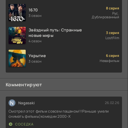
8 серия
1670
Рус.
3 сезон
Дублированный
Звёздный путь: Странные
3 серия
новые миры
LostFilm
4 сезон
Укрытие
6 серия
Невафильм
3 сезон
Комментируют
N
Nagasaki
26.02.26
Смотрел этот фильм совсем пацаном!!!Раньше умели
снимать фильмы)комедии 2000-X
СОСЕДКА