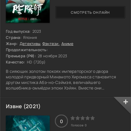
СМОТРЕТЬ ОНЛАЙН
Год выпуска:
2023
Страна:
Япония
Жанр:
Детективы
,
Фэнтези
,
Аниме
Продолжительность:
Премьера (РФ):
28 ноября 2023
Качество:
HD (720p)
В сияющих золотом покоях императорского двора
молодой придворный Минамото Хиромаса становится
другом мистика Абэ-но-Сэймэя, величайшего
волшебника-оммёдзи эпохи Хэйян. Вместе они
расследуют запутанные дела, связанные с царством
демонов.
Извне (2021)
0
Голосов:
0