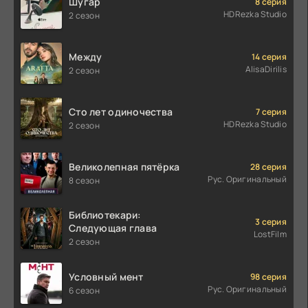
Шугар
8 серия
HDRezka Studio
2 сезон
Между
14 серия
AlisaDirilis
2 сезон
Сто лет одиночества
7 серия
HDRezka Studio
2 сезон
Великолепная пятёрка
28 серия
Рус. Оригинальный
8 сезон
Библиотекари:
3 серия
Следующая глава
LostFilm
2 сезон
Условный мент
98 серия
Рус. Оригинальный
6 сезон