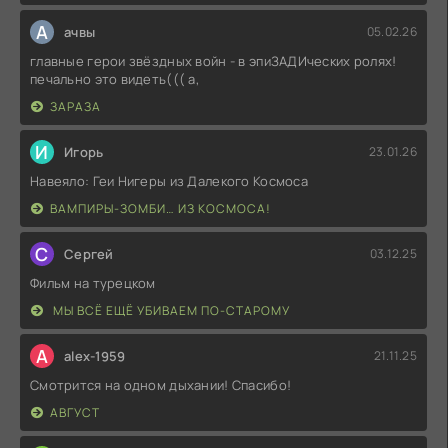
А
ачвы
05.02.26
главные герои звёздных войн - в эпиЗАДИческих ролях!
печально это видеть((( а,
ЗАРАЗА
И
Игорь
23.01.26
Навеяло: Геи Нигеры из Далекого Космоса
ВАМПИРЫ-ЗОМБИ… ИЗ КОСМОСА!
С
Сергей
03.12.25
Фильм на турецком
МЫ ВСЁ ЕЩЁ УБИВАЕМ ПО-СТАРОМУ
A
alex-1959
21.11.25
Смотрится на одном дыхании! Спасибо!
АВГУСТ