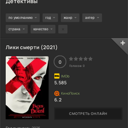
Детективы
по умолчанию
год
жанр
актер
страна
качество
Лики смерти (2021)
0
Голосов:
0
5.585
6.2
СМОТРЕТЬ ОНЛАЙН
Год выпуска:
2026