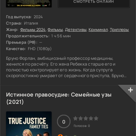
СМОТРЕТЬ ОНЛАЙН
Год выпуска:
2024
Страна:
Италия
Жанр:
Фильмы 2024
,
Фильмы
,
Детективы
,
Криминал
,
Триллеры
Продолжительность:
1 ч 56 мин
Премьера (РФ):
—
Качество:
FHD (1080p)
Бруно Форлан, амбициозный профессор медицины,
женился по расчёту. Его жена Ребекка старше его и
полностью контролирует его жизнь. Когда супруга
скоропостижно умирает от сердечного приступа, Бруно
достаются все её деньги и влияние. Внезапно Бруно
звонят и сообщают, что тело его жены таинственным
образом исчезло из морга.
Истинное правосудие: Семейные узы
(2021)
0
Голосов:
0