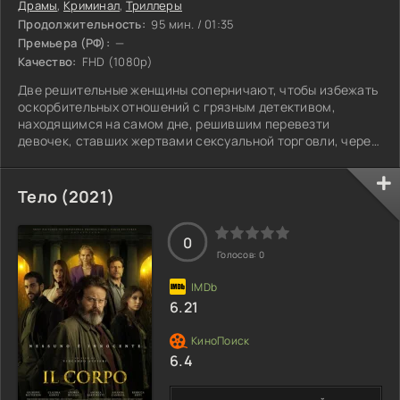
Драмы
,
Криминал
,
Триллеры
Продолжительность:
95 мин. / 01:35
Премьера (РФ):
—
Качество:
FHD (1080p)
Две решительные женщины соперничают, чтобы избежать
оскорбительных отношений с грязным детективом,
находящимся на самом дне, решившим перевезти
девочек, ставших жертвами сексуальной торговли, через
мексиканскую границу.
Тело (2021)
0
Голосов:
0
6.21
6.4