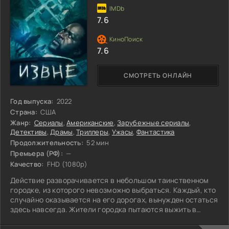
7.6
7.6
СМОТРЕТЬ ОНЛАЙН
Год выпуска:
2022
Страна:
США
Жанр:
Сериалы
,
Американские
,
Зарубежные сериалы
,
Детективы
,
Драмы
,
Триллеры
,
Ужасы
,
Фантастика
Продолжительность:
52 мин
Премьера (РФ):
—
Качество:
FHD (1080p)
Действие разворачивается в небольшом таинственном
городке, из которого невозможно выбраться. Каждый, кто
случайно оказывается на его дорогах, вынужден остаться
здесь навсегда. Жители городка пытаются выжить в
условиях, где не только само место скрывает зловещие
тайны, но и ночами выходят ужасные существа,