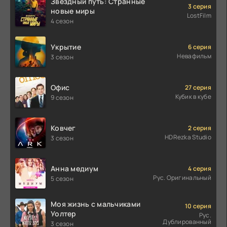
Звёздный путь: Странные
3 серия
новые миры
LostFilm
4 сезон
Укрытие
6 серия
Невафильм
3 сезон
Офис
27 серия
Кубик в кубе
9 сезон
Ковчег
2 серия
HDRezka Studio
3 сезон
Анна медиум
4 серия
Рус. Оригинальный
5 сезон
Моя жизнь с мальчиками
10 серия
Уолтер
Рус.
Дублированный
3 сезон