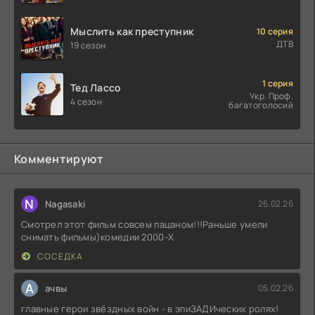
Мыслить как преступник
10 серия
ДТВ
19 сезон
1 серия
Тед Лассо
Укр. Проф.
4 сезон
багатоголосий
Комментируют
N
Nagasaki
26.02.26
Смотрел этот фильм совсем пацаном!!!Раньше умели
снимать фильмы)комедии 2000-X
СОСЕДКА
А
ачвы
05.02.26
главные герои звёздных войн - в эпиЗАДИческих ролях!