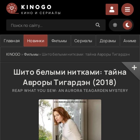
KINOGO
КИНО И СЕРИАЛЫ
Главная
Новинки
Фильмы
Сериалы
Дорамы
Аниме
KINOGO
»
Фильмы
» Шито белыми нитками: тайна Авроры Тигардэн
Шито белыми нитками: тайна
Авроры Тигардэн (2018)
REAP WHAT YOU SEW: AN AURORA TEAGARDEN MYSTERY