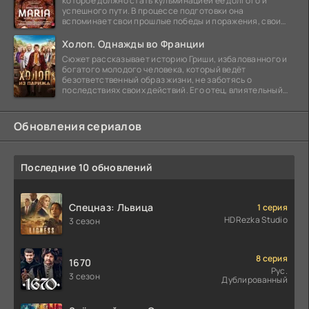
которое должно стать кульминацией её долгого и
успешного пути. В процессе подготовки она
вспоминает свои прошлые победы и поражения, свои
отношения с
Холоп. Однажды во Франции
Сюжет рассказывает историю Гриши, избалованного и
богатого молодого человека, который ведёт
безответственный образ жизни, не заботясь о
последствиях своих действий. Его отец, влиятельный
бизнесмен,
Обновления сериалов
Последние 10 обновлений
Спецназ: Львица
1 серия
HDRezka Studio
3 сезон
8 серия
1670
Рус.
3 сезон
Дублированный