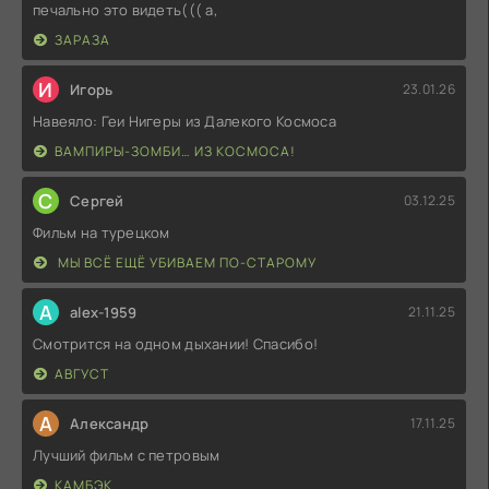
печально это видеть((( а,
ЗАРАЗА
И
Игорь
23.01.26
Навеяло: Геи Нигеры из Далекого Космоса
ВАМПИРЫ-ЗОМБИ… ИЗ КОСМОСА!
С
Сергей
03.12.25
Фильм на турецком
МЫ ВСЁ ЕЩЁ УБИВАЕМ ПО-СТАРОМУ
A
alex-1959
21.11.25
Смотрится на одном дыхании! Спасибо!
АВГУСТ
А
Александр
17.11.25
Лучший фильм с петровым
КАМБЭК