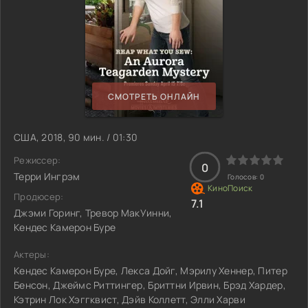
СМОТРЕТЬ ОНЛАЙН
США, 2018, 90 мин. / 01:30
Режиссер:
0
Терри Ингрэм
Голосов:
0
Продюсер:
7.1
Джэми Горинг, Тревор МакУинни,
Кендес Камерон Буре
Актеры:
Кендес Камерон Буре, Лекса Дойг, Мэрилу Хеннер, Питер
Бенсон, Джеймс Риттингер, Бриттни Ирвин, Брэд Хардер,
Кэтрин Лок Хэггквист, Дэйв Коллетт, Элли Харви