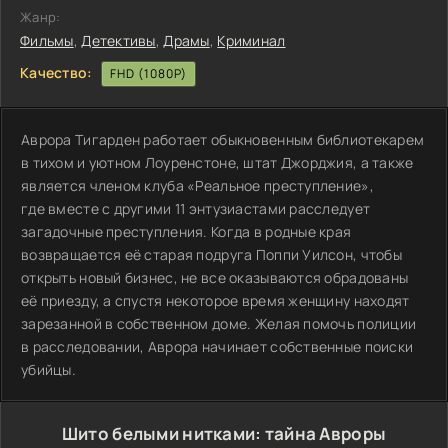
Жанр:
Фильмы
,
Детективы
,
Драмы
,
Криминал
Качество:
FHD (1080P)
Аврора Тигарден работает обыкновенным библиотекарем
в тихом и уютном Лоуренстоне, штат Джорджия, а также
является членом клуба «Реальное преступление»,
где вместе с другими 11 энтузиастами расследует
загадочные преступления. Когда в родные края
возвращается её старая подруга Поппи Уилсон, чтобы
открыть новый бизнес, не все оказываются обрадованы
её приезду, а спустя некоторое время женщину находят
зарезанной в собственном доме. Желая помочь полиции
в расследовании, Аврора начинает собственные поиски
убийцы.
Шито белыми нитками: тайна Авроры