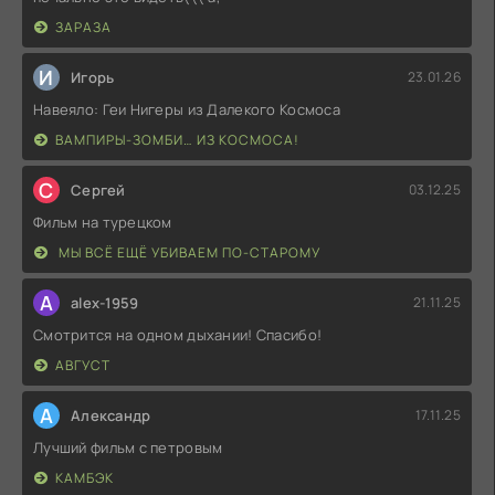
ЗАРАЗА
И
Игорь
23.01.26
Навеяло: Геи Нигеры из Далекого Космоса
ВАМПИРЫ-ЗОМБИ… ИЗ КОСМОСА!
С
Сергей
03.12.25
Фильм на турецком
МЫ ВСЁ ЕЩЁ УБИВАЕМ ПО-СТАРОМУ
A
alex-1959
21.11.25
Смотрится на одном дыхании! Спасибо!
АВГУСТ
А
Александр
17.11.25
Лучший фильм с петровым
КАМБЭК